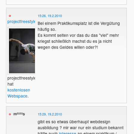
15:26, 19.2.2010
projectfreestyle
Bei einem Praktikumsplatz ist die Vergütung
häufig so.
Es kommt selten vor das du das "viel" mehr
kriegst schließlich machst du es ja nicht
wegen des Geldes willen oder?!
projectfreestyle
hat
kostenlosen
Webspace
.
m****s
15:29, 19.2.2010
gibt es so etwas überhaupt webdesign
ausbildung ? mir war nur ein studium bekannt
hätte auch
interesse
an einem praktikum /