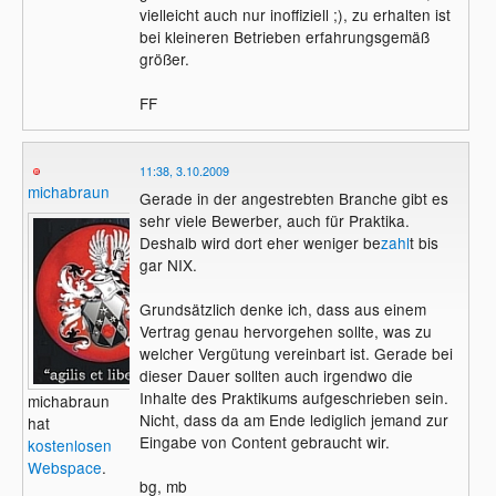
vielleicht auch nur inoffiziell ;), zu erhalten ist
bei kleineren Betrieben erfahrungsgemäß
größer.
FF
11:38, 3.10.2009
michabraun
Gerade in der angestrebten Branche gibt es
sehr viele Bewerber, auch für Praktika.
Deshalb wird dort eher weniger be
zahl
t bis
gar NIX.
Grundsätzlich denke ich, dass aus einem
Vertrag genau hervorgehen sollte, was zu
welcher Vergütung vereinbart ist. Gerade bei
dieser Dauer sollten auch irgendwo die
Inhalte des Praktikums aufgeschrieben sein.
michabraun
Nicht, dass da am Ende lediglich jemand zur
hat
Eingabe von Content gebraucht wir.
kostenlosen
Webspace
.
bg, mb