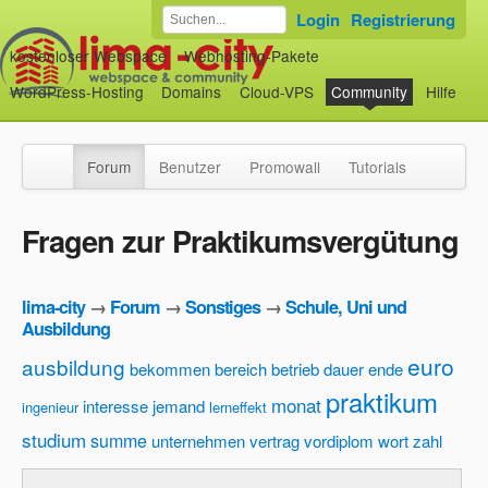
Login
Registrierung
kostenloser Webspace
Webhosting-Pakete
WordPress-Hosting
Domains
Cloud-VPS
Community
Hilfe
Forum
Benutzer
Promowall
Tutorials
Fragen zur Praktikumsvergütung
lima-city
→
Forum
→
Sonstiges
→
Schule, Uni und
Ausbildung
euro
ausbildung
bekommen
bereich
betrieb
dauer
ende
praktikum
monat
interesse
jemand
ingenieur
lerneffekt
studium
summe
unternehmen
vertrag
vordiplom
wort
zahl