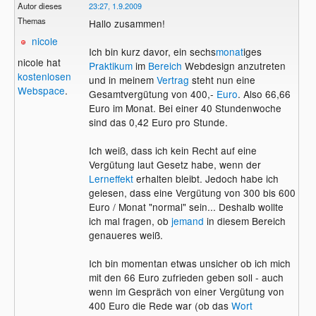
Autor dieses
23:27, 1.9.2009
Themas
Hallo zusammen!
nicole
Ich bin kurz davor, ein sechs
monat
iges
nicole hat
Praktikum
im
Bereich
Webdesign anzutreten
kostenlosen
und in meinem
Vertrag
steht nun eine
Webspace
.
Gesamtvergütung von 400,-
Euro
. Also 66,66
Euro im Monat. Bei einer 40 Stundenwoche
sind das 0,42 Euro pro Stunde.
Ich weiß, dass ich kein Recht auf eine
Vergütung laut Gesetz habe, wenn der
Lerneffekt
erhalten bleibt. Jedoch habe ich
gelesen, dass eine Vergütung von 300 bis 600
Euro / Monat "normal" sein... Deshalb wollte
ich mal fragen, ob
jemand
in diesem Bereich
genaueres weiß.
Ich bin momentan etwas unsicher ob ich mich
mit den 66 Euro zufrieden geben soll - auch
wenn im Gespräch von einer Vergütung von
400 Euro die Rede war (ob das
Wort