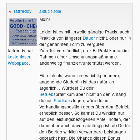
fatfreddy
2:05, 2.9.2009
Moin!
Leider ist es mittlerweile gängige Praxis, auch
Praktika von längerer
Dauer
nictht, oder nur in
der genannten Form zu vergüten.
Zum Teil verständlich, da z.B. Praktikanten im
fatfreddy hat
Rahmen einer Umschulungsmaßnahme
kostenlosen
anderweitig finanziert/unterstützt werden.
Webspace
.
Für dich als, wenn ich es richtig erinnere,
angehende Studentin ist das natürlich
ärgerlich. . Würdest Du dein
Betrieb
spraktikum aber nicht an den Anfang
deines
Studium
s legen, wäre deine
Verhandlungsposition gegenüber dem Betrieb
erheblich besser. So kannst Du wirklich nur
auf den leistungsbezogenen Anteil hoffen, der
dann aber auch davon abhängig ist, ob Du für
den Betrieb wirklich verwertbare Leistungen
gebracht hast. Die Chance diesen Bonus,