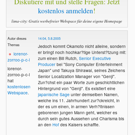
Diskutiere mit und stelle Fragen: Jetzt
kostenlos anmelden
!
lima-city: Gratis werbefreier Webspace für deine eigene Homepage
Autor dieses
14:04, 5.8.2005
Themas
Jedoch kommt Okamoto nicht alleine, sondern
er bringt noch hochkar?tige Unterst?tzung mit:
lorenor-
zum einen Bill Rutch,
Senior
Executive
zorroo-p-c-l
Producer
bei "Sony Computer Enterteinment
lorenor-
Japan" und Takuya Shirawai, seines Zeichens
zorroo-p-c-l
Senior Localization Manager von "Genji".
hat
Zun?chst ein paar Worte zum geschichtlichen
kostenlosen
Hintergrund von "Genji". Es existiert eine
Webspace
.
japanische Sage
unter demselben Namen,
welche ins 11. Jahrhundert zur?ckreicht, in
der es um einen, in armen Verh?ltnissen
geborenen jungen Mann geht, welcher es
durch sein gutes Aussehen und Charisma bis
an den
Hof
des Kaisers schaffte.