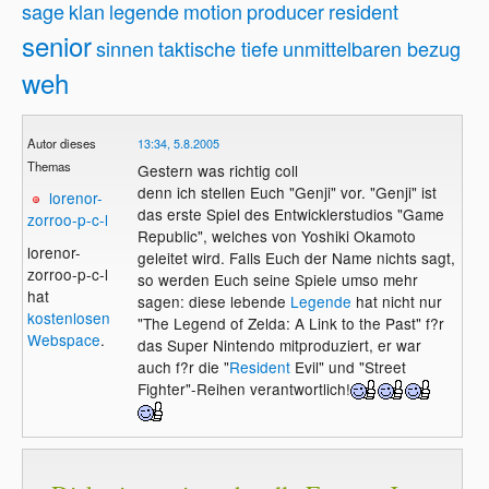
sage
klan
legende
motion
producer
resident
senior
sinnen
taktische tiefe
unmittelbaren bezug
weh
Autor dieses
13:34, 5.8.2005
Themas
Gestern was richtig coll
denn ich stellen Euch "Genji" vor. "Genji" ist
lorenor-
das erste Spiel des Entwicklerstudios "Game
zorroo-p-c-l
Republic", welches von Yoshiki Okamoto
lorenor-
geleitet wird. Falls Euch der Name nichts sagt,
zorroo-p-c-l
so werden Euch seine Spiele umso mehr
hat
sagen: diese lebende
Legende
hat nicht nur
kostenlosen
"The Legend of Zelda: A Link to the Past" f?r
Webspace
.
das Super Nintendo mitproduziert, er war
auch f?r die "
Resident
Evil" und "Street
Fighter"-Reihen verantwortlich!