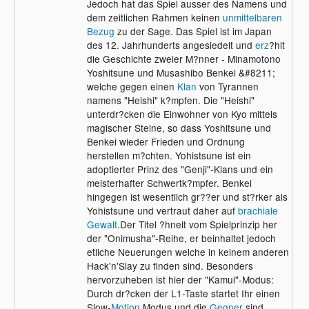
Jedoch hat das Spiel ausser des Namens und
dem zeitlichen Rahmen keinen
unmittelbaren
Bezug
zu der Sage. Das Spiel ist im Japan
des 12. Jahrhunderts angesiedelt und
erz
?hlt
die Geschichte zweier M?nner - Minamotono
Yoshitsune und Musashibo Benkei &#8211;
welche gegen einen
Klan
von Tyrannen
namens "Heishi" k?mpfen. Die "Heishi"
unterdr?cken die Einwohner von Kyo mittels
magischer Steine, so dass Yoshitsune und
Benkei wieder Frieden und Ordnung
herstellen m?chten. Yohistsune ist ein
adoptierter Prinz des "Genji"-Klans und ein
meisterhafter Schwertk?mpfer. Benkei
hingegen ist wesentlich gr??er und st?rker als
Yohistsune und vertraut daher auf
brachiale
Gewalt
.Der Titel ?hnelt vom Spielprinzip her
der "Onimusha"-Reihe, er beinhaltet jedoch
etliche Neuerungen welche in keinem anderen
Hack'n'Slay zu finden sind. Besonders
hervorzuheben ist hier der "Kamui"-Modus:
Durch dr?cken der L1-Taste startet Ihr einen
Slow-
Motion
Modus und die
Gegner
sind