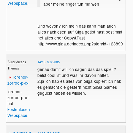
Webspace
.
aber meine finger tun mir weh
Und wovon? Ich mein das kann man auch
alles nachlesen auf Giga getipt hast bestimmt
net alles eher Copy&Past
http://www.giga.de/index.php?storyid=123899
Autor dieses
14:16, 5.8.2005
Themas
genau damit will ich sagen das das spiel ?
belst cool ist und was ihr davon haltet.
lorenor-
2.ja ich hab es alles von Giga kopiert ich hab
zorroo-p-c-l
es gemacht die gestern nicht GiGa Games
lorenor-
geguckt haben es wissen.
zorroo-p-c-l
hat
kostenlosen
Webspace
.