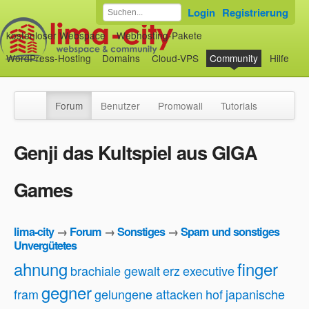
Login
Registrierung
kostenloser Webspace
Webhosting-Pakete
WordPress-Hosting
Domains
Cloud-VPS
Community
Hilfe
Forum
Benutzer
Promowall
Tutorials
Genji das Kultspiel aus GIGA
Games
lima-city
→
Forum
→
Sonstiges
→
Spam und sonstiges
Unvergütetes
ahnung
finger
brachiale gewalt
erz
executive
gegner
fram
gelungene attacken
hof
japanische