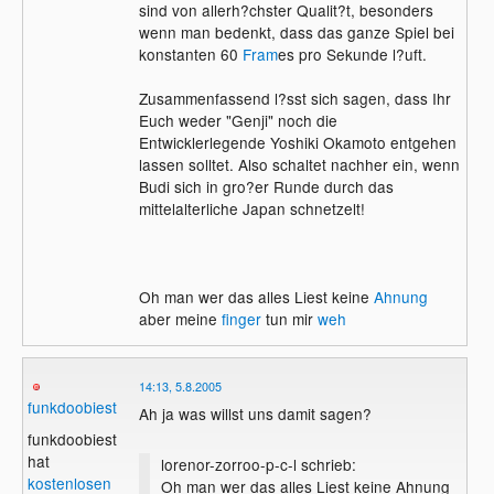
sind von allerh?chster Qualit?t, besonders
wenn man bedenkt, dass das ganze Spiel bei
konstanten 60
Fram
es pro Sekunde l?uft.
Zusammenfassend l?sst sich sagen, dass Ihr
Euch weder "Genji" noch die
Entwicklerlegende Yoshiki Okamoto entgehen
lassen solltet. Also schaltet nachher ein, wenn
Budi sich in gro?er Runde durch das
mittelalterliche Japan schnetzelt!
Oh man wer das alles Liest keine
Ahnung
aber meine
finger
tun mir
weh
14:13, 5.8.2005
funkdoobiest
Ah ja was willst uns damit sagen?
funkdoobiest
hat
lorenor-zorroo-p-c-l schrieb:
kostenlosen
Oh man wer das alles Liest keine Ahnung