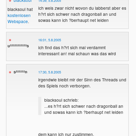
blacksoul
14:39, 5.8.2005
ich weis zwar nicht wovon du labberst aber es
blacksoul hat
h?rt sich schwer nach dragonball an und
kostenlosen
sowas kann ich ?berhaupt net leiden
Webspace
.
16:01, 5.8.2005
u***********s
ich find das h?rt sich mal verdammt
interessant an! mal schaun was das wird
s******n
17:30, 5.8.2005
irgendwie bleibt mir der Sinn des Threads und
des Spiels noch verborgen.
blacksoul schrieb:
...es h?rt sich schwer nach dragonball an
und sowas kann ich ?berhaupt net leiden
dem kann ich nur zustimmen.