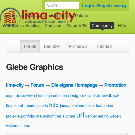
Login
Registrierung
kostenloser Webspace
Webhosting-Pakete
WordPress-Hosting
Domains
Cloud-VPS
Community
Hilfe
Forum
Benutzer
Promowall
Tutorials
Giebe Graphics
lima-city
→
Forum
→
Die eigene Homepage
→
Promotion
aussehen
feedback
design
extra liste
auge
bisherige arbeiten
http
finanzamt
freude
galerie
januar
kleinen fehler
laufenden
url
projekte
portfolio
steuernummer
suchen
verkleinerung
weben
weiteren infos