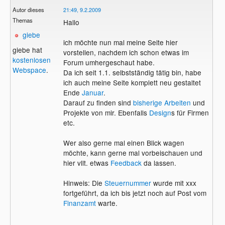
Autor dieses
21:49, 9.2.2009
Themas
Hallo
giebe
ich möchte nun mal meine Seite hier
giebe hat
vorstellen, nachdem ich schon etwas im
kostenlosen
Forum umhergeschaut habe.
Webspace
.
Da ich seit 1.1. selbstständig tätig bin, habe
ich auch meine Seite komplett neu gestaltet
Ende
Januar
.
Darauf zu finden sind
bisherige Arbeiten
und
Projekte von mir. Ebenfalls
Design
s für Firmen
etc.
Wer also gerne mal einen Blick wagen
möchte, kann gerne mal vorbeischauen und
hier vllt. etwas
Feedback
da lassen.
Hinweis: Die
Steuernummer
wurde mit xxx
fortgeführt, da ich bis jetzt noch auf Post vom
Finanzamt
warte.