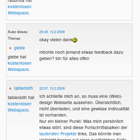
raubritta hat
kostenlosen
Webspace
.
Autor dieses
20:49, 10.2.2009
Themas
okay vielen dank
giebe
möchte noch jemand etwas feedback dazu
giebe hat
geben? bin für alles offen
kostenlosen
Webspace
.
tablecloth
22:57, 10.2.2009
Ich schließe mich an, so muss eine (Web)-
tablecloth hat
design Webseite aussehen. Übersichtlich,
kostenlosen
nicht überladen, und eine gewisse Indivualität
Webspace
.
ist vorhanden.
Nur ein kleiner Punkt: Was mich persönlich
etwas stört, sind diese Fortschrittsbalken der
laufenden Projekte
links. Das könnte man
vielleicht besser auf einer zusätzlichen Seite