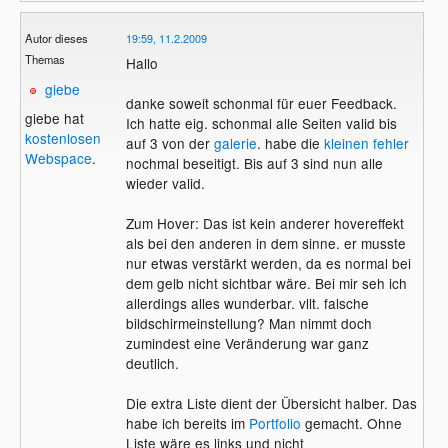
Autor dieses
19:59, 11.2.2009
Themas
Hallo
giebe
danke soweit schonmal für euer Feedback.
giebe hat
Ich hatte eig. schonmal alle Seiten valid bis
kostenlosen
auf 3 von der
galerie
. habe die
kleinen fehler
Webspace
.
nochmal beseitigt. Bis auf 3 sind nun alle
wieder valid.
Zum Hover: Das ist kein anderer hovereffekt
als bei den anderen in dem sinne. er musste
nur etwas verstärkt werden, da es normal bei
dem gelb nicht sichtbar wäre. Bei mir seh ich
allerdings alles wunderbar. vllt. falsche
bildschirmeinstellung? Man nimmt doch
zumindest eine Veränderung war ganz
deutlich.
Die extra Liste dient der Übersicht halber. Das
habe ich bereits im
Portfolio
gemacht. Ohne
Liste wäre es links und nicht