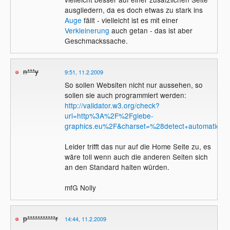
ausgliedern, da es doch etwas zu stark ins
Auge
fällt - vielleicht ist es mit einer
Verkleinerung
auch getan - das ist aber
Geschmackssache.
n***y
9:51, 11.2.2009
So sollen Websiten nicht nur aussehen, so
sollen sie auch programmiert werden:
http://validator.w3.org/check?
uri=http%3A%2F%2Fgiebe-
graphics.eu%2F&charset=%28detect+automaticall
Leider trifft das nur auf die Home Seite zu, es
wäre toll wenn auch die anderen Seiten sich
an den Standard halten würden.
mfG Nolly
p***********r
14:44, 11.2.2009