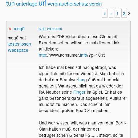
url
tun
unterlage
verbraucherschutz
verein
«
‹
1
2
3
mog0
8:30, 29.9.2010
Wer das ZDF-Video über diese Gloemail-
mog0 hat
Experten sehen will sollte mal diesen Link
kostenlosen
anklicken:
Webspace
.
http
://www.konsumer.
info
/?p=1045
Ich habe mal beim zdf nachgefragt, was
eigentlich mit diesem Video ist. Man hat sich
da bei der Beantwor
tun
g äußerst bedeckt
gehalten. Wahrscheinlich hat da wieder der
RA Neuber seine
Finger
im Spiel. Er hat es
ganz besonders darauf abgesehen, Aufklärer
mundtot zu machen. Das scheint ihm
besonders großen Spaß zu machen.
Und wer wissen will, was man von dem Born-
Clan halten muß, der hinter der
betrügerischen Gloemail-S...... steckt, sollte