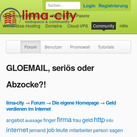
Login
Registrierung
kostenloser Webspace
Webhosting-Pakete
WordPress-Hosting
Domains
Cloud-VPS
Community
Hilfe
Forum
Benutzer
Promowall
Tutorials
GLOEMAIL, seriös oder
Abzocke?!
lima-city
→
Forum
→
Die eigene Homepage
→
Geld
verdienen im Internet
firma
http
geld
angebot
finger
frau
aussage
info
internet
job
leute
jemand
mitarbeiter
person
sagen