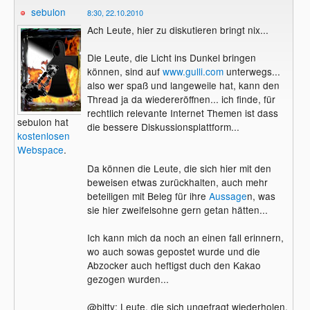
sebulon
dümmsten Staatsanwalt auf die Barikaden
8:30, 22.10.2010
bringen. Auch die Arbeitargentur, bei der
Ach Leute, hier zu diskutieren bringt nix...
der Betrieb gemeldet ist, hat keinerlei
negative Einträge (habe mich erkundigt).
Die Leute, die Licht ins Dunkel bringen
Bei einer Betrugsmasche hätte sicherlich
können, sind auf
www.gulli.com
unterwegs...
der eine oder andere sich dort gemeldet
also wer spaß und langeweile hat, kann den
und eine Beschwerde eingereicht oder die
Thread ja da wiedereröffnen... ich finde, für
Staatsanwaltschaft hätte Meldung
rechtlich relevante Internet Themen ist dass
sebulon hat
gemacht.
die bessere Diskussionsplattform...
kostenlosen
Webspace
.
Die Beleidigungen des mog0 weise ich
aufs schärfste zurück. Es ist unverschämt
Da können die Leute, die sich hier mit den
mich auf die gleiche Stufe von Krimminellen
beweisen etwas zurückhalten, auch mehr
zu stellen. Ich sage es zum letzten mal:
Ich
beteiligen mit Beleg für ihre
Aussage
n, was
habe mit der
Firma
Gloemail nichts zu
sie hier zweifelsohne gern getan hätten...
tun und bin weder angestellt noch
angeheuert worden. Reine private
Ich kann mich da noch an einen fall erinnern,
wo auch sowas gepostet wurde und die
Interessen haben mich bewogen etwas
Abzocker auch heftigst duch den Kakao
tiefer in die Materie zu gehen, weil der
gezogen wurden...
Ich
Fall wirklich sehr dubios erscheint.
frage mich wirklich was Besserwisser mit
@bitty: Leute, die sich ungefragt wiederholen,
diesem Geschreibsel bezwecken wollen,