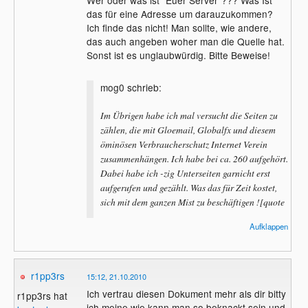
Wer oder was ist "Euer Server"??? Was Ist
das für eine Adresse um darauzukommen?
Ich finde das nicht! Man sollte, wie andere,
das auch angeben woher man die Quelle hat.
Sonst ist es unglaubwürdig. Bitte Beweise!
mog0 schrieb:
Im Übrigen habe ich mal versucht die Seiten zu
zählen, die mit Gloemail, Globalfx und diesem
öminösen Verbraucherschutz Internet Verein
zusammenhängen. Ich habe bei ca. 260 aufgehört.
Dabei habe ich -zig Unterseiten garnicht erst
aufgerufen und gezählt. Was das für Zeit kostet,
sich mit dem ganzen Mist zu beschäftigen ![quote
Aufklappen
Wer sich im Internet und den
Zuchmaschinen auskennt sollte wissen,
das die Suche eines Begriffes alle Links mit
dem Begriff aufzeigt. Dabei ist es
r1pp3rs
15:12, 21.10.2010
vollkommen egal ob es sich um die
Ich vertrau diesen Dokument mehr als dir bitty
r1pp3rs hat
Hompage handelt oder irgenwelchen
ich meine wie kann man so beknackt sein und