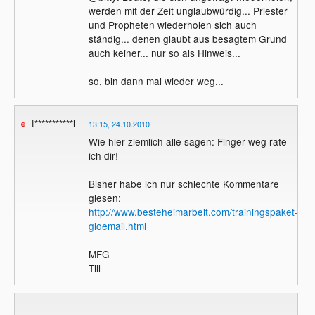
werden mit der Zeit unglaubwürdig... Priester
Verunsicherung verbreiten, einschüchtern,
und Propheten wiederholen sich auch
Kriminelle unterstützen oder was?
ständig... denen glaubt aus besagtem Grund
auch keiner... nur so als Hinweis...
so, bin dann mal wieder weg...
t***********l
13:15, 24.10.2010
Wie hier ziemlich alle sagen: Finger weg rate
ich dir!
Bisher habe ich nur schlechte Kommentare
glesen:
http://www.besteheimarbeit.com/trainingspaket-
gloemail.html
MFG
Till