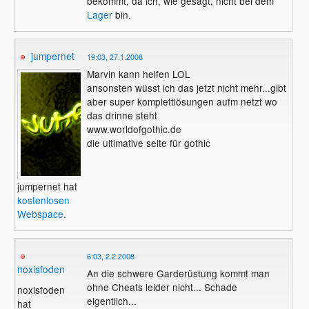
bekommt, da ich, wie gesagt, nicht bei dem
Lager
bin.
jumpernet
19:03, 27.1.2008
Marvin kann helfen LOL
ansonsten wüsst ich das jetzt nicht mehr...gibt
aber super komplettlösungen aufm netzt wo
das drinne steht
www.worldofgothic.de
die ultimative seite für gothic
jumpernet hat
kostenlosen
Webspace
.
6:03, 2.2.2008
noxisfoden
An die schwere Garderüstung kommt man
ohne Cheats leider nicht... Schade
noxisfoden
eigentlich...
hat