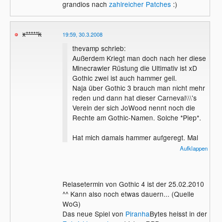
grandios nach
zahlreicher Patches
:)
x*****k
19:59, 30.3.2008
thevamp schrieb:
Außerdem Kriegt man doch nach her diese
Minecrawler Rüstung die Ultimativ ist xD
Gothic zwei ist auch hammer geil.
Naja über Gothic 3 brauch man nicht mehr
reden und dann hat dieser Carneval\\\'s
Verein der sich JoWood nennt noch die
Rechte am Gothic-Namen. Solche *Piep*.
Hat mich damals hammer aufgeregt. Mal
gucken was uns Piranhia Bytes als neues
Aufklappen
zeigt. Sie wollen ja was komplett neues
machen. Darauf bin ich gespannt.
Relasetermin von Gothic 4 ist der 25.02.2010
Gothic 4 soll ja auch dieses Jahr
^^ Kann also noch etwas dauern... (Quelle
rauskommen. Meine Erwartungen sind
WoG)
unter 0.
Das neue Spiel von
Piranha
Bytes heisst in der
Gothic ist für mich seit dem 3. Teil