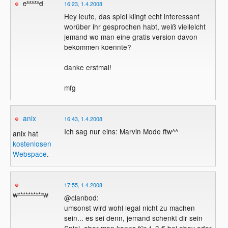
c*****d
16:23, 1.4.2008
Hey leute, das spiel klingt echt interessant
worüber ihr gesprochen habt, weiß vielleicht
jemand wo man eine gratis version davon
bekommen koennte?
danke erstmal!
mfg
anix
16:43, 1.4.2008
Ich sag nur eins: Marvin Mode ftw^^
anix hat
kostenlosen
Webspace
.
17:55, 1.4.2008
w**********w
@clanbod:
umsonst wird wohl legal nicht zu machen
sein... es sei denn, jemand schenkt dir sein
Spiel, aber man kanns für 1-3 € bei ebay oder