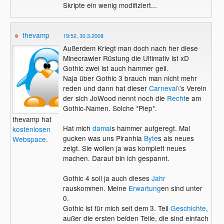
Skripte ein wenig modifiziert...
thevamp
19:52, 30.3.2008
Außerdem Kriegt man doch nach her diese
Minecrawler Rüstung die Ultimativ ist xD
Gothic zwei ist auch hammer geil.
Naja über Gothic 3 brauch man nicht mehr
reden und dann hat dieser
Carneval
\'s Verein
der sich JoWood nennt noch die
Recht
e am
Gothic-Namen. Solche *Piep*.
thevamp hat
Hat mich
damal
s hammer aufgeregt. Mal
kostenlosen
gucken was uns Piranhia
Byte
s als neues
Webspace
.
zeigt. Sie wollen ja was komplett neues
machen. Darauf bin ich gespannt.
Gothic 4 soll ja auch dieses
Jahr
rauskommen. Meine
Erwartung
en sind unter
0.
Gothic ist für mich seit dem 3. Teil
Geschichte
,
außer die ersten beiden Teile, die sind einfach