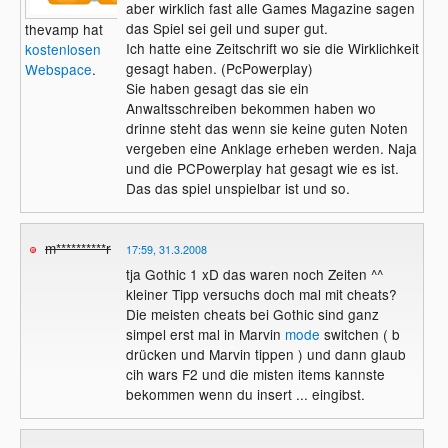
aber wirklich fast alle Games Magazine sagen
das Spiel sei geil und super gut.
thevamp hat
Ich hatte eine Zeitschrift wo sie die Wirklichkeit
kostenlosen
gesagt haben. (PcPowerplay)
Webspace
.
Sie haben gesagt das sie ein
Anwaltsschreiben bekommen haben wo
drinne steht das wenn sie keine guten Noten
vergeben eine Anklage erheben werden. Naja
und die PCPowerplay hat gesagt wie es ist.
Das das spiel unspielbar ist und so.
m**********r
17:59, 31.3.2008
tja Gothic 1 xD das waren noch Zeiten ^^
kleiner Tipp versuchs doch mal mit cheats?
Die meisten cheats bei Gothic sind ganz
simpel erst mal in Marvin
mode
switchen ( b
drücken und Marvin tippen ) und dann glaub
cih wars F2 und die misten items kannste
bekommen wenn du insert ... eingibst.