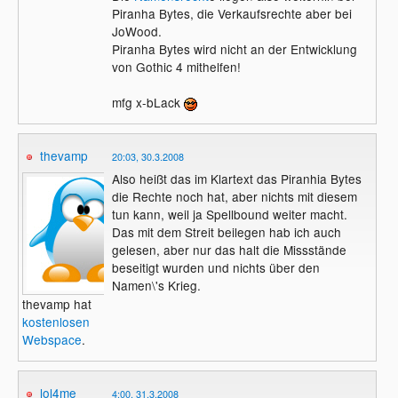
Piranha Bytes, die Verkaufsrechte aber bei
JoWood.
Piranha Bytes wird nicht an der Entwicklung
von Gothic 4 mithelfen!
mfg x-bLack
thevamp
20:03, 30.3.2008
Also heißt das im Klartext das Piranhia Bytes
die Rechte noch hat, aber nichts mit diesem
tun kann, weil ja Spellbound weiter macht.
Das mit dem Streit beilegen hab ich auch
gelesen, aber nur das halt die Missstände
beseitigt wurden und nichts über den
Namen\'s Krieg.
thevamp hat
kostenlosen
Webspace
.
lol4me
4:00, 31.3.2008