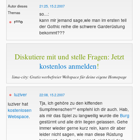
Autor dieses
21:25, 15.2.2007
Themas
so...:
kann mir jemand sage,wie man im ersten teil
r***o
der Gothic reihe die schwere Garderüstung
bekommt???
Diskutiere mit und stelle Fragen: Jetzt
kostenlos anmelden
!
lima-city: Gratis werbefreier Webspace für deine eigene Homepage
luziver
22:08, 15.2.2007
Tja, ich gehöre zu den kiffenden
luziver hat
Sumpfmenschen^^ empfehl ich dir auch. Hab,
kostenlosen
als mir das Spiel zu langweilig wurde die
Burg
Webspace
.
gestürmt und alle drin liegen gelassen. Gehe
immer wieder gerne kurz rein, kann dir aber
leider nicht sagen, wie man diese Rüstung