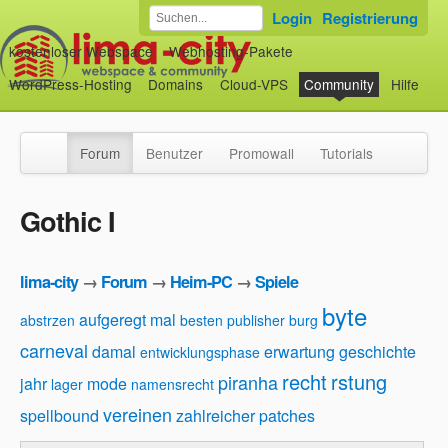
Login
Registrierung
kostenloser Webspace
Webhosting-Pakete
WordPress-Hosting
Domains
Cloud-VPS
Community
Hilfe
Forum
Benutzer
Promowall
Tutorials
Gothic I
lima-city
→
Forum
→
Heim-PC
→
Spiele
byte
aufgeregt mal
abstrzen
besten publisher
burg
carneval
damal
erwartung
geschichte
entwicklungsphase
recht
rstung
piranha
jahr
mode
lager
namensrecht
vereinen
spellbound
zahlreicher patches