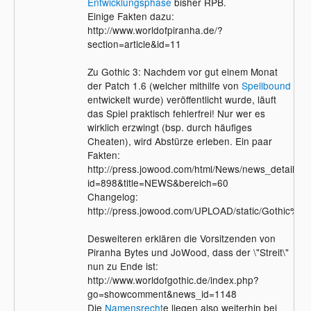
Entwicklungsphase
bisher RPB.
Geschichte, außer die ersten beiden Teile,
Einige Fakten dazu:
die sind einfach grandios nach zahlreicher
http://www.worldofpiranha.de/?
Patches :)
section=article&id=11
Zu Gothic 3: Nachdem vor gut einem Monat
der Patch 1.6 (welcher mithilfe von
Spellbound
entwickelt wurde) veröffentlicht wurde, läuft
das Spiel praktisch fehlerfrei! Nur wer es
wirklich erzwingt (bsp. durch häufiges
Cheaten), wird Abstürze erleben. Ein paar
Fakten:
http://press.jowood.com/html/News/news_details.p
id=898&title=NEWS&bereich=60
Changelog:
http://press.jowood.com/UPLOAD/static/Gothic
Desweiteren erklären die Vorsitzenden von
Piranha Bytes und JoWood, dass der \"Streit\"
nun zu Ende ist:
http://www.worldofgothic.de/index.php?
go=showcomment&news_id=1148
Die
Namensrecht
e liegen also weiterhin bei