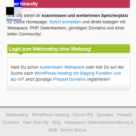
Über lima-city
lima-city bietet dir
kostenlosen und werbefreien Speicherplatz
für Deine Homepage.
Sofort anmelden
und direkt loslegen mit
Webspace, PHP, Datenbanken, günstigen Domains und einer
tollen Community!
Login zum Webhosting ohne Werbung!
Hast Du schon
kostenlosen Webspace
oder bist Du auf der
Suche nach
WordPress-Hosting mit Staging-Funktion und
wp-cli
? Jetzt günstige
Prepaid Domains
registrieren!
Webhosting
WordPress-Hosting
Cloud-VPS
Domains
Prepaid
Domains
Über lima-city
Blog
Impressum, Datenschutzerklärung &
AGB
Server-Status