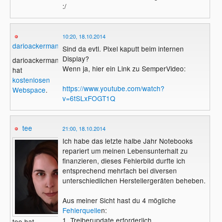
:/
10:20, 18.10.2014
darioackermann
Sind da evtl. Pixel kaputt beim internen
Display?
darioackermann
Wenn ja, hier ein Link zu SemperVideo:
hat
kostenlosen
https://www.youtube.com/watch?
Webspace
.
v=6tSLxFOGT1Q
tee
21:00, 18.10.2014
Ich habe das letzte halbe Jahr Notebooks
repariert um meinen Lebensunterhalt zu
finanzieren, dieses Fehlerbild durfte ich
entsprechend mehrfach bei diversen
unterschiedlichen Herstellergeräten beheben.
Aus meiner Sicht hast du 4 mögliche
Fehlerquelle
n:
1. Treiberupdate erforderlich
tee hat