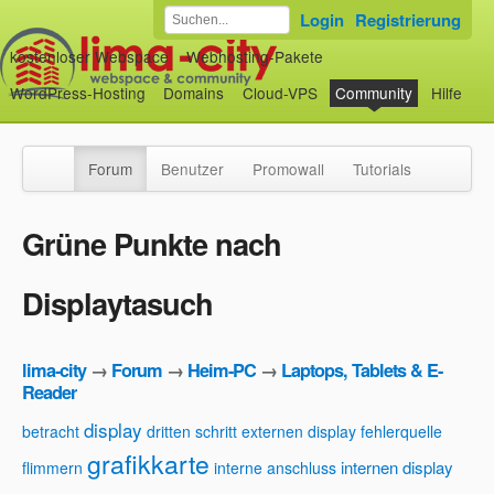
Login
Registrierung
kostenloser Webspace
Webhosting-Pakete
WordPress-Hosting
Domains
Cloud-VPS
Community
Hilfe
Forum
Benutzer
Promowall
Tutorials
Grüne Punkte nach
Displaytasuch
lima-city
→
Forum
→
Heim-PC
→
Laptops, Tablets & E-
Reader
display
betracht
dritten schritt
externen display
fehlerquelle
grafikkarte
internen display
flimmern
interne anschluss