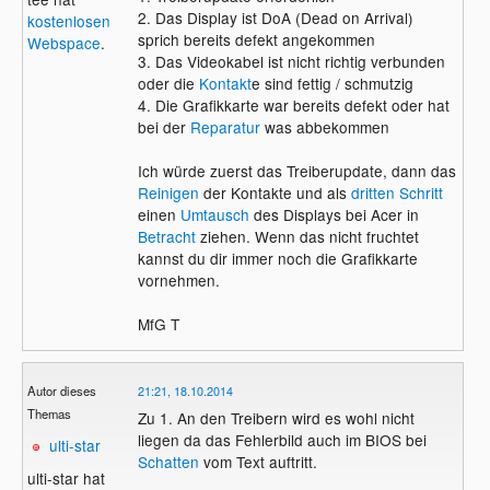
2. Das Display ist DoA (Dead on Arrival)
kostenlosen
sprich bereits defekt angekommen
Webspace
.
3. Das Videokabel ist nicht richtig verbunden
oder die
Kontakt
e sind fettig / schmutzig
4. Die Grafikkarte war bereits defekt oder hat
bei der
Reparatur
was abbekommen
Ich würde zuerst das Treiberupdate, dann das
Reinigen
der Kontakte und als
dritten Schritt
einen
Umtausch
des Displays bei Acer in
Betracht
ziehen. Wenn das nicht fruchtet
kannst du dir immer noch die Grafikkarte
vornehmen.
MfG T
Autor dieses
21:21, 18.10.2014
Themas
Zu 1. An den Treibern wird es wohl nicht
liegen da das Fehlerbild auch im BIOS bei
ulti-star
Schatten
vom Text auftritt.
ulti-star hat