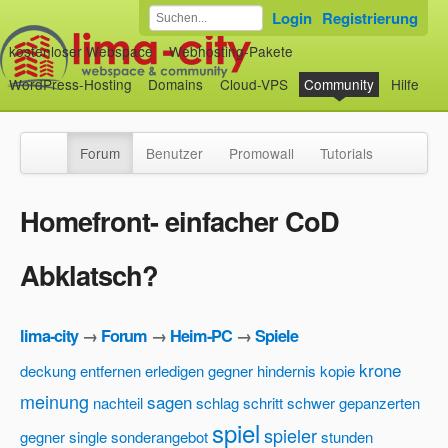
Login
Registrierung
kostenloser Webspace
Webhosting-Pakete
WordPress-Hosting
Domains
Cloud-VPS
Community
Hilfe
Forum
Benutzer
Promowall
Tutorials
Homefront- einfacher CoD
Abklatsch?
lima-city
→
Forum
→
Heim-PC
→
Spiele
krone
deckung
entfernen
erledigen
gegner
hindernis
kopie
meinung
sagen
nachteil
schlag
schritt
schwer gepanzerten
spiel
spieler
gegner
single
sonderangebot
stunden