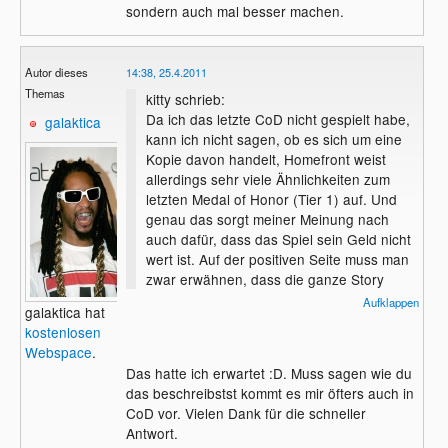
sondern auch mal besser machen.
Autor dieses
14:38, 25.4.2011
Themas
kitty schrieb:
Da ich das letzte CoD nicht gespielt habe,
galaktica
kann ich nicht sagen, ob es sich um eine
Kopie davon handelt, Homefront weist
allerdings sehr viele Ähnlichkeiten zum
letzten Medal of Honor (Tier 1) auf. Und
genau das sorgt meiner Meinung nach
auch dafür, dass das Spiel sein Geld nicht
wert ist. Auf der positiven Seite muss man
zwar erwähnen, dass die ganze Story
wirklich gut gemacht und die Grafik super
Aufklappen
galaktica hat
ist, auf der anderen Seite hat man aber die
kostenlosen
ganzen Nachteile, die auch die anderen
Webspace
.
modernen Shooter aufweisen.
Das hatte ich erwartet :D. Muss sagen wie du
das beschreibstst kommt es mir öfters auch in
Durchgespielt ist die Kampagne nämlich an
CoD vor. Vielen Dank für die schneller
einem Nachmittag. Ich weiß gar nicht, ob
Antwort.
es drei oder vier Stunden waren. Zunächst