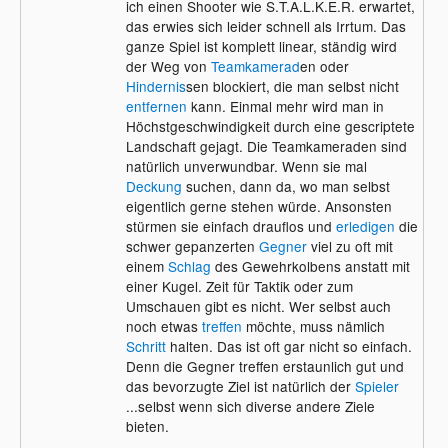
ich einen Shooter wie S.T.A.L.K.E.R. erwartet,
das erwies sich leider schnell als Irrtum. Das
ganze Spiel ist komplett linear, ständig wird
der Weg von
Teamkamerad
en oder
Hindernis
sen blockiert, die man selbst nicht
entfernen
kann. Einmal mehr wird man in
Höchstgeschwindigkeit durch eine gescriptete
Landschaft gejagt. Die Teamkameraden sind
natürlich unverwundbar. Wenn sie mal
Deckung
suchen, dann da, wo man selbst
eigentlich gerne stehen würde. Ansonsten
stürmen sie einfach drauflos und
erledigen
die
schwer gepanzerten
Gegner
viel zu oft mit
einem
Schlag
des Gewehrkolbens anstatt mit
einer Kugel. Zeit für Taktik oder zum
Umschauen gibt es nicht. Wer selbst auch
noch etwas
treffen
möchte, muss nämlich
Schritt
halten. Das ist oft gar nicht so einfach.
Denn die Gegner treffen erstaunlich gut und
das bevorzugte Ziel ist natürlich der
Spieler
...selbst wenn sich diverse andere Ziele
bieten.