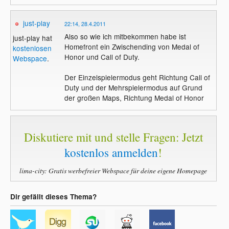
hatte ich einen Shooter wie S.T.A.L.K.E.R.
erwartet, das erwies sich leider schnell als
just-play
22:14, 28.4.2011
Irrtum. Das ganze Spiel ist komplett linear,
Also so wie ich mitbekommen habe ist
ständig wird der Weg von Teamkameraden
just-play hat
Homefront ein Zwischending von Medal of
oder Hindernissen blockiert, die man selbst
kostenlosen
Honor und Call of Duty.
nicht entfernen kann. Einmal mehr wird
Webspace
.
man in Höchstgeschwindigkeit durch eine
Der Einzelspielermodus geht Richtung Call of
gescriptete Landschaft gejagt. Die
Duty und der Mehrspielermodus auf Grund
Teamkameraden sind natürlich
der großen Maps, Richtung Medal of Honor
unverwundbar. Wenn sie mal Deckung
suchen, dann da, wo man selbst eigentlich
gerne stehen würde. Ansonsten stürmen
sie einfach drauflos und erledigen die
Diskutiere mit und stelle Fragen: Jetzt
schwer gepanzerten Gegner
viel zu oft mit
einem Schlag des Gewehrkolbens anstatt
kostenlos anmelden
!
mit einer Kugel. Zeit für Taktik oder zum
Umschauen gibt es nicht. Wer selbst auch
lima-city: Gratis werbefreier Webspace für deine eigene Homepage
noch etwas treffen möchte, muss nämlich
Schritt halten. Das ist oft gar nicht so
Dir gefällt dieses Thema?
einfach. Denn die Gegner treffen
erstaunlich gut und das bevorzugte Ziel ist
natürlich der Spieler ...selbst wenn sich