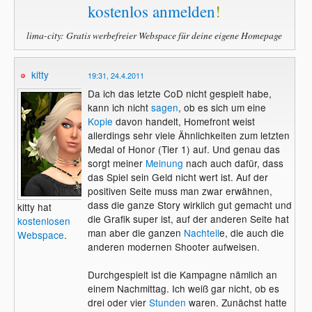
kostenlos anmelden
!
lima-city: Gratis werbefreier Webspace für deine eigene Homepage
kitty
19:31, 24.4.2011
Da ich das letzte CoD nicht gespielt habe,
kann ich nicht
sagen
, ob es sich um eine
Kopie
davon handelt, Homefront weist
allerdings sehr viele Ähnlichkeiten zum letzten
Medal of Honor (Tier 1) auf. Und genau das
sorgt meiner
Meinung
nach auch dafür, dass
das Spiel sein Geld nicht wert ist. Auf der
positiven Seite muss man zwar erwähnen,
dass die ganze Story wirklich gut gemacht und
kitty hat
die Grafik super ist, auf der anderen Seite hat
kostenlosen
man aber die ganzen
Nachteil
e, die auch die
Webspace
.
anderen modernen Shooter aufweisen.
Durchgespielt ist die Kampagne nämlich an
einem Nachmittag. Ich weiß gar nicht, ob es
drei oder vier
Stunden
waren. Zunächst hatte