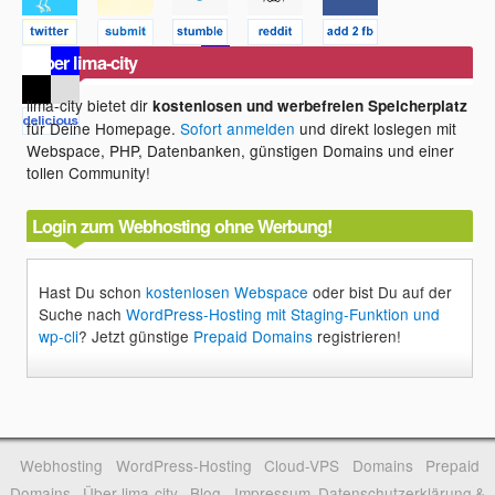
diverse andere Ziele bieten.
Homefront kann zwar von sich behaupten,
Über lima-city
dass es sich wie ein Film spielt, aber dabei
kommt sich der Spieler meines Empfindens
lima-city bietet dir
kostenlosen und werbefreien Speicherplatz
nach auch genauso vor: Wie ein
für Deine Homepage.
Sofort anmelden
und direkt loslegen mit
.
Zuschauer
Webspace, PHP, Datenbanken, günstigen Domains und einer
tollen Community!
Die Waffen sind sich alle relativ ähnlich und
irgendwie langweilig. Der futuristische
Login zum Webhosting ohne Werbung!
Touch ändert daran auch nichts.
Spätestens im Multiplayer ist Homefront
nur noch ein Shooter wie jeder andere.
Hast Du schon
kostenlosen Webspace
oder bist Du auf der
Suche nach
WordPress-Hosting mit Staging-Funktion und
Ich bin der Meinung, dass das
wp-cli
? Jetzt günstige
Prepaid Domains
registrieren!
Preis/Leistungsverhältnis hier einfach nicht
stimmt. Selbst Single- und
Multiplayermodus zusammen geben dafür
zu wenig her. Und wer sich für letzteres
nicht interessiert, sollte auf jeden Fall
warten, bis das Spiel irgendwann mal im
Webhosting
WordPress-Hosting
Cloud-VPS
Domains
Prepaid
Sonderangebot zu haben ist.
Domains
Über lima-city
Blog
Impressum, Datenschutzerklärung &