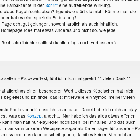
ine Farbakzente in der
Schrift
eine aufreißende Wirkung.
se blaue Kugel rechts oben? Irgendwie stört die mich. Könnte man die
 oder hat es eine spezielle Bedeutung?
 Page echt gut gelungen, sowohl farblich als auch inhaltlich.
e Homepage-Idee mal etwas Anderes und nicht so, wie jede
 Rechschreibfehler solltest du allerdings noch verbessern.)
o selten HP's bewertest, fühl ich mich mal geehrt ^^ vielen Dank ^^
hat allerdings einen besonderen Wert... dieses Kügelschen hat mich
 begleitet und ich finde, das ist mitlerweile ein Symbol meiner vielen
 erste Radio von mir, dass ich so aufbaue. Dabei habe ich mich an ejay
ndest, was das
Konzept
angeht... Nur habe ich das alles etwas offener
y kann man halt nur ejaylieder hochladen, bei mir alles, und das auch
... man kann unseren Webspace sogar als Datenträger für andere HP'
gs muss man uns dann bescheit geben, damit es keinen Verdacht auf