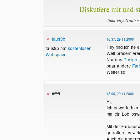
Diskutiere mit und st
lima-city: Gratis 
taus9b
16:37, 29.11.2006
Hey find ich ne 
taus9b hat
kostenlosen
Welt präsentiere
Webspace
.
Nur das
Design
h
paar andere
Far
Weiter so!
o***i
18:08, 29.11.2006
Hi,
Ich bewerte hier
mal ein Lob losw
Mit der Farbaus
getroffen: es wir
Auch die andere