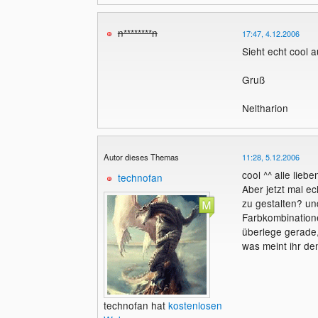
n********n
17:47, 4.12.2006
Sieht echt cool a
Gruß
Neltharion
Autor dieses Themas
11:28, 5.12.2006
cool ^^ alle liebe
technofan
Aber jetzt mal ec
zu gestalten? un
Farbkombination
überlege gerade, 
was meint ihr d
technofan hat
kostenlosen