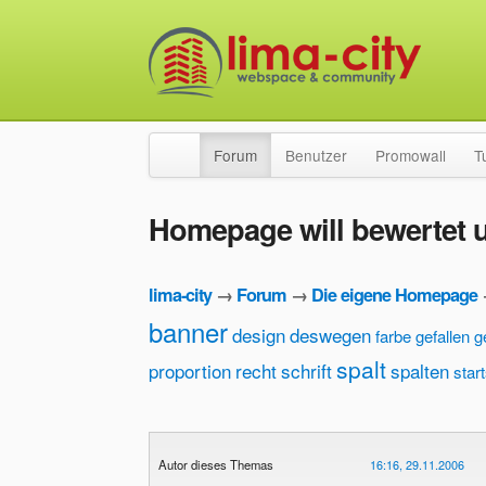
Forum
Benutzer
Promowall
T
Homepage will bewertet un
lima-city
→
Forum
→
Die eigene Homepage
banner
design
deswegen
farbe
gefallen
g
spalt
proportion
recht
schrift
spalten
start
Autor dieses Themas
16:16, 29.11.2006