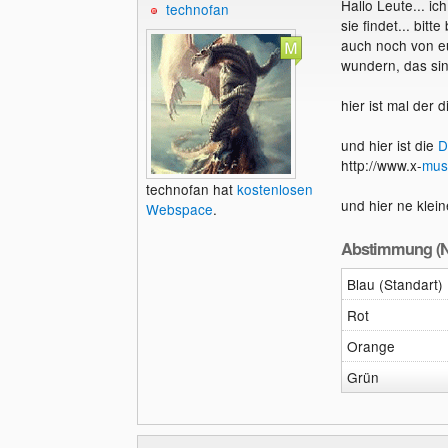
Hallo Leute... i
technofan
sie findet... bit
auch noch von eu
wundern, das sin
hier ist mal der d
und hier ist die
D
http://www.x-
mus
technofan hat
kostenlosen
und hier ne klei
Webspace
.
Abstimmung (N
Blau (Standart)
Rot
Orange
Grün