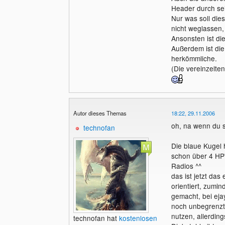
Header durch se
Nur was soll die
nicht weglassen,
Ansonsten ist die
Außerdem ist di
herkömmliche.
(Die vereinzelten
Autor dieses Themas
18:22, 29.11.2006
oh, na wenn du s
technofan
Die blaue Kugel 
schon über 4 HP's
Radios ^^
das ist jetzt das
orientiert, zumi
gemacht, bei eja
noch unbegrenzt
nutzen, allerdin
technofan hat
kostenlosen