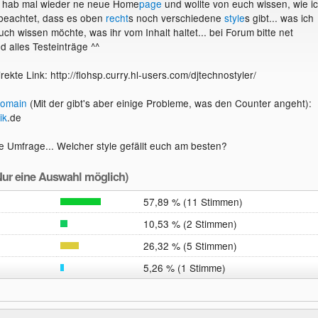
ch hab mal wieder ne neue Home
page
und wollte von euch wissen, wie i
te beachtet, dass es oben
recht
s noch verschiedene
style
s gibt... was ich
ch wissen möchte, was ihr vom Inhalt haltet... bei Forum bitte net
d alles Testeinträge ^^
irekte Link: http://flohsp.curry.hl-users.com/djtechnostyler/
omain
(Mit der gibt's aber einige Probleme, was den Counter angeht):
ik
.de
ne Umfrage... Welcher style gefällt euch am besten?
ur eine Auswahl möglich)
57,89 % (11 Stimmen)
10,53 % (2 Stimmen)
26,32 % (5 Stimmen)
5,26 % (1 Stimme)