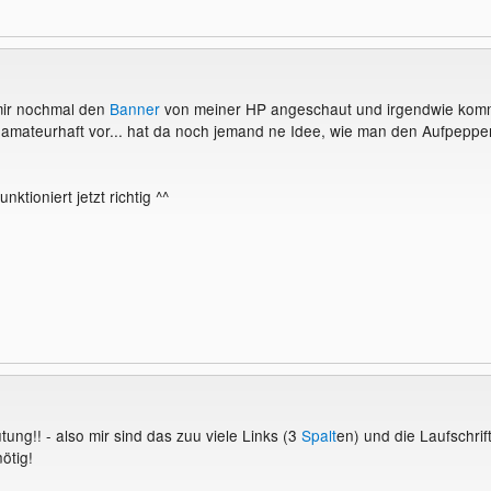
ir nochmal den
Banner
von meiner HP angeschaut und irgendwie kom
 amateurhaft vor... hat da noch jemand ne Idee, wie man den Aufpeppe
ktioniert jetzt richtig ^^
ung!! - also mir sind das zuu viele Links (3
Spalt
en) und die Laufschrif
ötig!