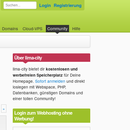
Login
Registrierung
Domains
Cloud-VPS
Community
Hilfe
Über lima-city
lima-city bietet dir
kostenlosen und
für Deine
werbefreien Speicherplatz
Homepage.
Sofort anmelden
und direkt
loslegen mit Webspace, PHP,
Datenbanken, günstigen Domains und
einer tollen Community!
»
Login zum Webhosting ohne
Werbung!