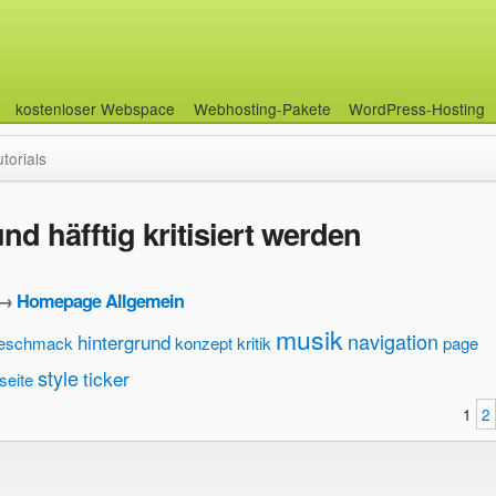
kostenloser Webspace
Webhosting-Pakete
WordPress-Hosting
utorials
d häfftig kritisiert werden
→
Homepage Allgemein
musik
navigation
hintergrund
eschmack
konzept
kritik
page
style
ticker
seite
1
2