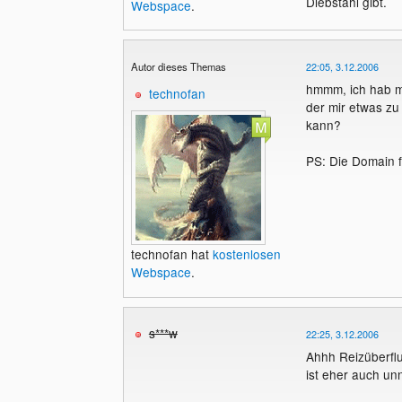
Diebstahl gibt.
Webspace
.
Autor dieses Themas
22:05, 3.12.2006
hmmm, ich hab m
technofan
der mir etwas zu
kann?
PS: Die Domain fun
technofan hat
kostenlosen
Webspace
.
s***w
22:25, 3.12.2006
Ahhh Reizüberflut
ist eher auch unn