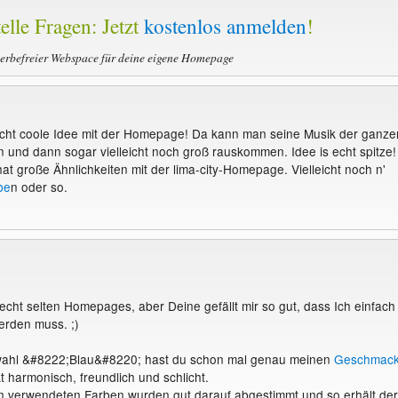
elle Fragen: Jetzt
kostenlos anmelden
!
werbefreier Webspace für deine eigene Homepage
echt coole Idee mit der Homepage! Da kann man seine Musik der ganze
n und dann sogar vielleicht noch groß rauskommen. Idee is echt spitze!
at große Ähnlichkeiten mit der lima-city-Homepage. Vielleicht noch n'
be
n oder so.
 echt selten Homepages, aber Deine gefällt mir so gut, dass Ich einfach
erden muss. ;)
wahl &#8222;Blau&#8220; hast du schon mal genau meinen
Geschmac
kt harmonisch, freundlich und schlicht.
n verwendeten Farben wurden gut darauf abgestimmt und so erhält der