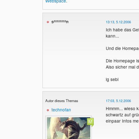
Webspace
.
s********n
13:13, 5.12.2006
Ich habe das Gef
kann...
Und die Homepage
Die Homepage ist
Also sicher mal 
lg sebi
Autor dieses Themas
17:03, 5.12.2006
Hmmm... wieso ka
technofan
schwartz auf grü
einpaar Infos me