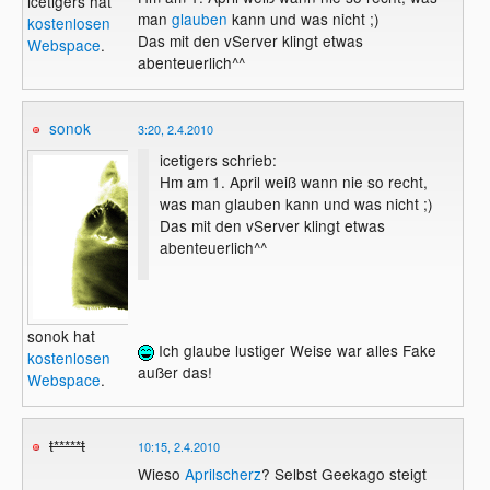
icetigers hat
man
glauben
kann und was nicht ;)
kostenlosen
Das mit den vServer klingt etwas
Webspace
.
abenteuerlich^^
sonok
3:20, 2.4.2010
icetigers schrieb:
Hm am 1. April weiß wann nie so recht,
was man glauben kann und was nicht ;)
Das mit den vServer klingt etwas
abenteuerlich^^
sonok hat
Ich glaube lustiger Weise war alles Fake
kostenlosen
außer das!
Webspace
.
t*****t
10:15, 2.4.2010
Wieso
Aprilscherz
? Selbst Geekago steigt