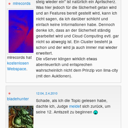
steig wieder ein" ist natürlich ein Aprilscherz.
mlrecords
Was hier jedoch für die Sicherheit getan wird
und an Features bereit gestellt wird, kann ich
nicht sagen, da ich darüber schlicht und
einfach keine Informationen habe. Dennoch
denke ich, dass an der Sicherheit ständig
gearbeitet wird und Cloud Computing evtl. gar
nicht so abwegig ist. Ein Cluster besteht ja
schon und der wird ja auch immer mal wieder
erweitert.
mlrecords hat
Die vServer klingen wirklich etwas
kostenlosen
abenteuerlich und entsprechen
Webspace
.
wahrscheinlich nicht dem Prinzip von lima-city
(mit den Auktionen).
12:04, 2.4.2010
bladehunter
Schade, als ich die Topic gelesen habe,
dachte ich, Judge
melde
t sich zurück, um
seine 12. Amtszeit zu beginnen