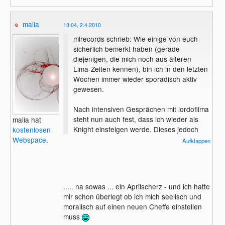
malia
13:04, 2.4.2010
mlrecords schrieb: Wie einige von euch
sicherlich bemerkt haben (gerade
diejenigen, die mich noch aus älteren
Lima-Zeiten kennen), bin ich in den letzten
Wochen immer wieder sporadisch aktiv
gewesen.
Nach intensiven Gesprächen mit lordoflima
steht nun auch fest, dass ich wieder als
malia hat
Knight einsteigen werde. Dieses jedoch
kostenlosen
nicht sofort, sondern erst zum 01.09.2010 .
Webspace
.
Aufklappen
Derzeit bin ich noch mit meiner
Bachelorarbeit beschäftigt und werde
danach erstmal für ein Jahr lang kein
Student mehr sein, was mir mehr Zeit gibt.
..... na sowas ... ein Aprilscherz - und ich hatte
mir schon überlegt ob ich mich seelisch und
moralisch auf einen neuen Cheffe einstellen
muss