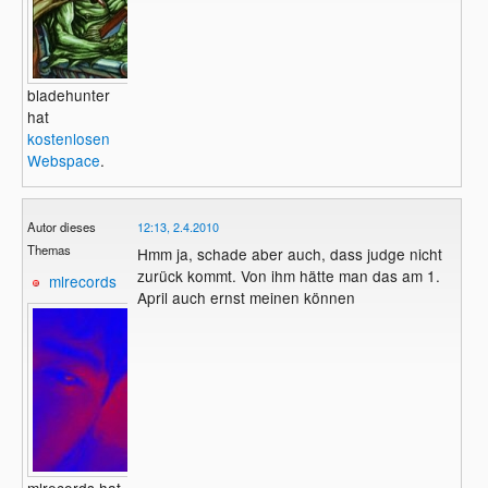
bladehunter
hat
kostenlosen
Webspace
.
Autor dieses
12:13, 2.4.2010
Themas
Hmm ja, schade aber auch, dass judge nicht
zurück kommt. Von ihm hätte man das am 1.
mlrecords
April auch ernst meinen können
mlrecords hat