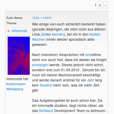
1
2
»
Autor dieses
13:20, 1.4.2010
Themas
Wie einige von euch sicherlich bemerkt haben
(gerade diejenigen, die mich noch aus älteren
mlrecords
Lima-
Zeit
en
kennen
), bin ich in den
letzten
Wochen
immer wieder sporadisch aktiv
gewesen.
Nach intensiven Gesprächen mit
lord
oflima
steht nun auch fest, dass ich wieder als Knight
einsteigen
werde. Dieses jedoch nicht sofort,
sondern erst zum 01.09.2010 . Derzeit bin ich
noch mit meiner Bachelorarbeit beschäftigt
mlrecords hat
und werde danach erstmal für ein
Jahr
lang
kostenlosen
kein
Student
mehr sein, was mir mehr Zeit
Webspace
.
gibt.
Das Aufgabengebiet ist auch schon klar. Da
ich Informatik studiere, liegt nichts näher, als
das
Software
Development Team zu betreuen.