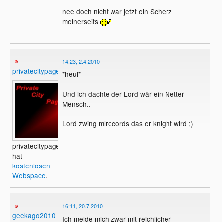
nee doch nicht war jetzt ein Scherz
meinerseits
14:23, 2.4.2010
privatecitypage
*heul*
Und ich dachte der Lord wär ein Netter
Mensch..
Lord zwing mlrecords das er knight wird ;)
privatecitypage
hat
kostenlosen
Webspace
.
16:11, 20.7.2010
geekago2010
Ich melde mich zwar mit reichlicher