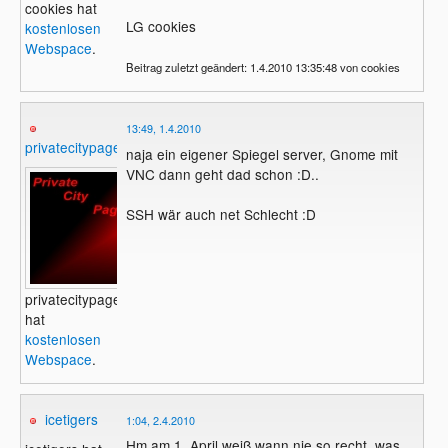
cookies hat
LG cookies
kostenlosen
Webspace
.
Beitrag zuletzt geändert: 1.4.2010 13:35:48 von cookies
13:49, 1.4.2010
privatecitypage
naja ein eigener Spiegel server, Gnome mit
VNC dann geht dad schon :D..
SSH wär auch net Schlecht :D
privatecitypage
hat
kostenlosen
Webspace
.
icetigers
1:04, 2.4.2010
Hm am 1. April weiß wann nie so recht, was