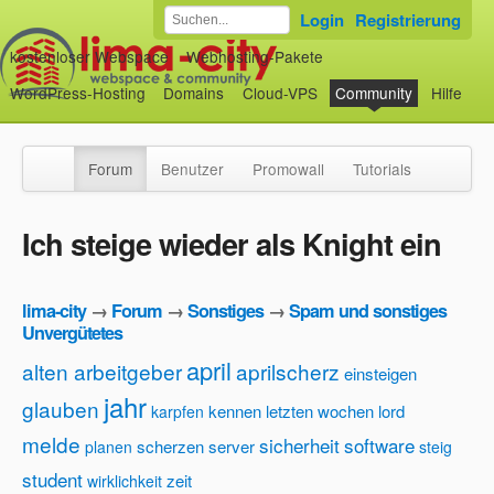
Login
Registrierung
kostenloser Webspace
Webhosting-Pakete
WordPress-Hosting
Domains
Cloud-VPS
Community
Hilfe
Forum
Benutzer
Promowall
Tutorials
Ich steige wieder als Knight ein
lima-city
→
Forum
→
Sonstiges
→
Spam und sonstiges
Unvergütetes
april
alten arbeitgeber
aprilscherz
einsteigen
jahr
glauben
kennen
letzten wochen
lord
karpfen
melde
sicherheit
software
scherzen
server
planen
steig
student
zeit
wirklichkeit