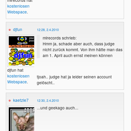
kostenlosen
Webspace
.
djfun
12:28, 2.4.2010
mlrecords schrieb:
Hmm ja, schade aber auch, dass judge
nicht zurück kommt. Von ihm hätte man das
am 1. April auch ernst meinen können
djfun hat
kostenlosen
tjoah.. judge hat ja leider seinen account
Webspace
.
gelöscht..
kaetzle7
12:30, 2.4.2010
...und geekago auch...