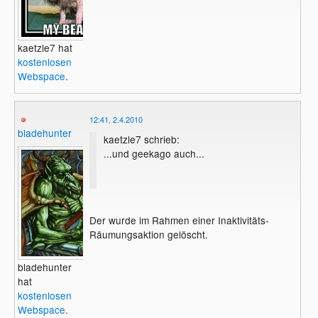
kaetzle7 hat
kostenlosen
Webspace
.
12:41, 2.4.2010
bladehunter
kaetzle7 schrieb:
...und geekago auch...
Der wurde im Rahmen einer Inaktivitäts-
Räumungsaktion gelöscht.
bladehunter
hat
kostenlosen
Webspace
.