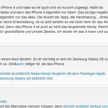
 iPhone 4 und habe es mir auch erst vor kurzem zugelegt. Hatte bis
Hadys und kann das iPhone 4 eigentlich nur loben. Das einzige negati
 eigentlich nur das Akku. Die Anzahl der Apps, die Handhabung... einfa
er deine Entscheidung, ob du jetzt wirklich so viel Geld mehr für das 4S
t. Denn das iPhone 4 ist auch so nicht das langsamste Handy. Reicht
ür geschäftliche und private Zwecke. Ich würde mir das 4 holen und au
 einem Kauf abraten. Es ist viel billig er sich ein Samsung Galaxy S2 z
ch ca. 230&
euro
; billiger ist, als das iPhone.
terbild.de/artikel/cb-News-Handy-Vergleich-mit-dem-Testsieger-Apple-
-Samsung-Galaxy-S2-6465490.html
rieb
:
wohl die Alternative nehmen müssen, denn
Gericht verbietet Verkauf von