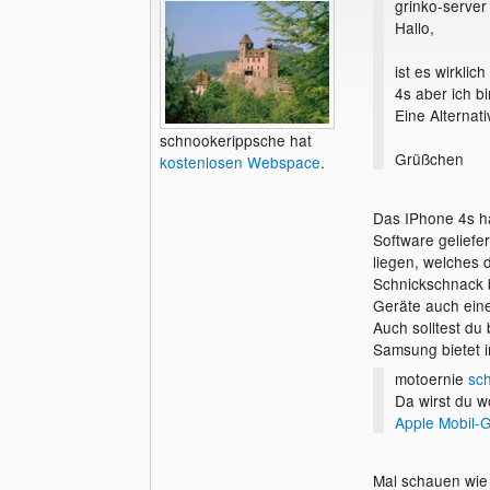
grinko-serve
Hallo,
ist es wirklic
4s aber ich bi
Eine Alterna
schnookerippsche hat
Grüßchen
kostenlosen Webspace
.
Das IPhone 4s ha
Software geliefe
liegen, welches
Schnickschnack b
Geräte auch eine
Auch solltest du
Samsung bietet i
motoernie
sch
Da wirst du 
Apple Mobil-G
Mal schauen wie 