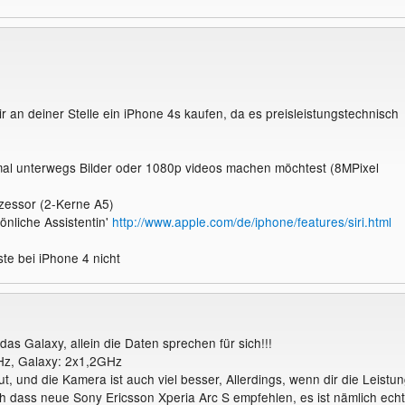
r an deiner Stelle ein iPhone 4s kaufen, da es preisleistungstechnisch
 mal unterwegs Bilder oder 1080p videos machen möchtest (8MPixel
ozessor (2-Kerne A5)
sönliche Assistentin'
http://www.apple.com/de/iphone/features/siri.html
te bei iPhone 4 nicht
 das Galaxy, allein die Daten sprechen für sich!!!
z, Galaxy: 2x1,2GHz
gut, und die Kamera ist auch viel besser, Allerdings, wenn dir die Leistu
ich dass neue Sony Ericsson Xperia Arc S empfehlen, es ist nämlich echt