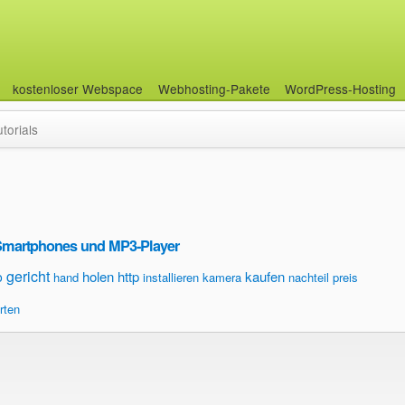
kostenloser Webspace
Webhosting-Pakete
WordPress-Hosting
utorials
Smartphones und MP3-Player
gericht
holen
http
kaufen
o
hand
installieren
kamera
nachteil
preis
rten