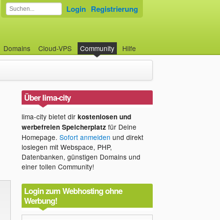
Login
Registrierung
Domains
Cloud-VPS
Community
Hilfe
Über lima-city
lima-city bietet dir
kostenlosen und
für Deine
werbefreien Speicherplatz
Homepage.
Sofort anmelden
und direkt
loslegen mit Webspace, PHP,
Datenbanken, günstigen Domains und
einer tollen Community!
Login zum Webhosting ohne
Werbung!