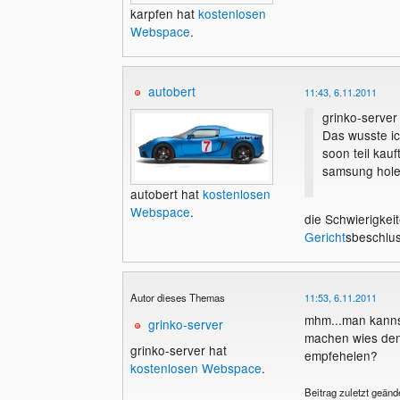
karpfen hat
kostenlosen
Webspace
.
autobert
11:43, 6.11.2011
grinko-serve
Das wusste i
soon teil kauf
samsung hole
autobert hat
kostenlosen
Webspace
.
die Schwierigkei
Gericht
sbeschlus
Autor dieses Themas
11:53, 6.11.2011
mhm...man kanns 
grinko-server
machen wies den
grinko-server hat
empfehelen?
kostenlosen Webspace
.
Beitrag zuletzt geänd