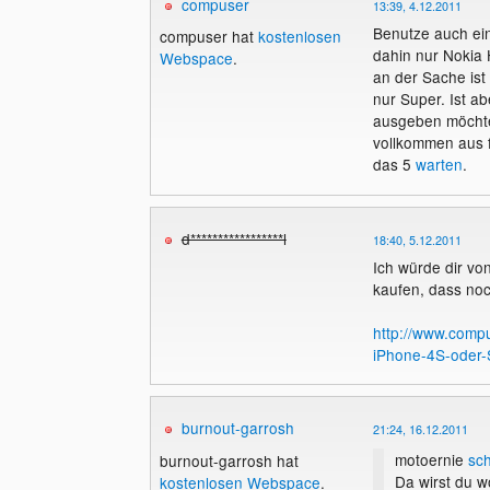
compuser
13:39, 4.12.2011
Benutze auch ein
compuser hat
kostenlosen
dahin nur Nokia 
Webspace
.
an der Sache ist
nur Super. Ist ab
ausgeben möchtes
vollkommen aus f
das 5
warten
.
d*****************l
18:40, 5.12.2011
Ich würde dir von
kaufen, dass no
http://www.compu
iPhone-4S-oder
burnout-garrosh
21:24, 16.12.2011
motoernie
sch
burnout-garrosh hat
Da wirst du 
kostenlosen Webspace
.