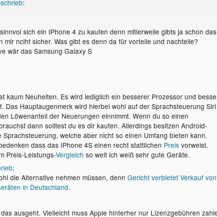
r
schrieb
:
h sinnvol sich ein IPhone 4 zu kaufen denn mitlerweile gibts ja schon das
n mir nciht sicher. Was gibt es denn da für vorteile und nachteile?
tive wär das Samsung Galaxy S
t kaum Neuheiten. Es wird lediglich ein besserer Prozessor und besse
rt. Das Hauptaugenmerk wird hierbei wohl auf der Sprachsteuerung Siri
 den Löwenanteil der Neuerungen einnimmt. Wenn du so einen
rauchst dann solltest du es dir kaufen. Allerdings besitzen Android-
 Sprachsteuerung, welche aber nicht so einen Umfang bieten kann.
 bedenken dass das IPhone 4S einen recht stattlichen
Preis
vorweist.
m Preis-Leistungs-
Vergleich
so weit ich weiß sehr gute Geräte.
rieb
:
wohl die Alternative nehmen müssen, denn
Gericht verbietet Verkauf von
eräten in Deutschland
.
das ausgeht. Vielleicht muss Apple hinterher nur Lizenzgebühren zahl