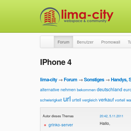
Forum
Benutzer
Promowall
T
IPhone 4
lima-city
→
Forum
→
Sonstiges
→
Handys, 
deutschland
alternative nehmen
eur
bekommen
url
verkauf
urteil
schwierigkeit
vergleich
vorteil
wa
Autor dieses Themas
20:42, 5.11.2011
Hallo,
grinko-server