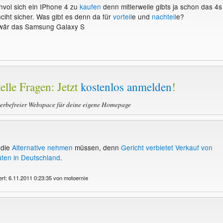
innvol sich ein IPhone 4 zu
kaufen
denn mitlerweile gibts ja schon das 4s
nciht sicher. Was gibt es denn da für
vorteil
e und
nachteil
e?
e wär das Samsung Galaxy S
elle Fragen: Jetzt
kostenlos anmelden
!
werbefreier Webspace für deine eigene Homepage
 die
Alternative nehmen
müssen, denn
Gericht verbietet Verkauf von
ten in Deutschland
.
ert: 6.11.2011 0:23:35 von motoernie