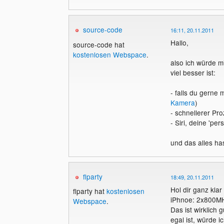
source-code
16:11, 20.11.2011
Hallo,
source-code hat
kostenlosen Webspace
.
also ich würde mi
viel besser ist:
- falls du gerne
Kamera
)
- schnellerer Pr
- Siri, deine 'per
und das alles has
flparty
18:49, 20.11.2011
Hol dir ganz klar
flparty hat
kostenlosen
iPhnoe: 2x800MH
Webspace
.
Das ist wirklich 
egal ist, würde 