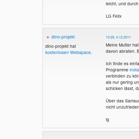
leicht, und durc
LG Felix
dino-projekt
13:29, 4.12.2011
Meine Mutter ha
dino-projekt hat
davon abraten. B
kostenlosen Webspace
.
Ich finde es einf
Programme
insta
verbinden zu kön
als nur gering un
schicken lässt, 
Über das Samsung
nicht unzufrieden
lg