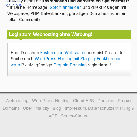
lima-city bietet dir
kostenlosen und werbefreien Speicherplatz
für Deine Homepage.
Sofort anmelden
und direkt loslegen mit
Webspace, PHP, Datenbanken, günstigen Domains und einer
tollen Community!
Login zum Webhosting ohne Werbung!
Hast Du schon
kostenlosen Webspace
oder bist Du auf der
Suche nach
WordPress-Hosting mit Staging-Funktion und
wp-cli
? Jetzt günstige
Prepaid Domains
registrieren!
Webhosting
WordPress-Hosting
Cloud-VPS
Domains
Prepaid
Domains
Über lima-city
Blog
Impressum, Datenschutzerklärung &
AGB
Server-Status