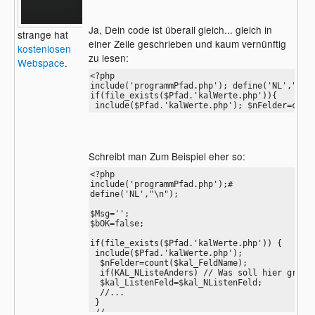
Ja, Dein code ist überall gleich... gleich in
strange hat
einer Zeile geschrieben und kaum vernünftig
kostenlosen
zu lesen:
Webspace
.
<?php

include('programmPfad.php'); define('NL',"\n")
if(file_exists($Pfad.'kalWerte.php')){

 include($Pfad.'kalWerte.php'); $nFelder=coun
Schreibt man Zum Beispiel eher so:
<?php

include('programmPfad.php');#

define('NL',"\n");

$Msg='';

$bOK=false;

if(file_exists($Pfad.'kalWerte.php')) {

 include($Pfad.'kalWerte.php');

  $nFelder=count($kal_FeldName);

  if(KAL_NListeAnders) // Was soll hier groß p
  $kal_ListenFeld=$kal_NListenFeld;

  //...

 }

 //...
