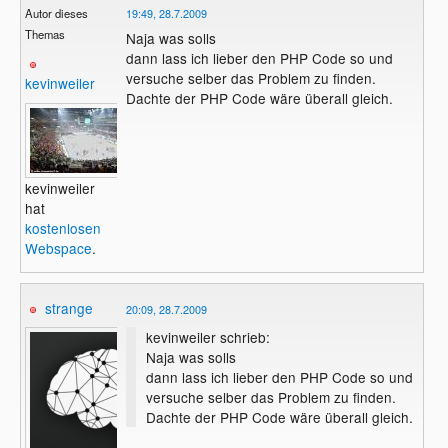
Autor dieses
19:49, 28.7.2009
Themas
Naja was solls
dann lass ich lieber den PHP Code so und
versuche selber das Problem zu finden.
kevinweiler
Dachte der PHP Code wäre überall gleich.
kevinweiler
hat
kostenlosen
Webspace
.
strange
20:09, 28.7.2009
kevinweiler schrieb:
Naja was solls
dann lass ich lieber den PHP Code so und
versuche selber das Problem zu finden.
Dachte der PHP Code wäre überall gleich.