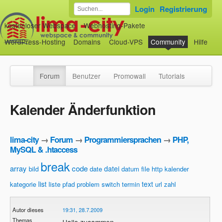
Login
Registrierung
kostenloser Webspace
Webhosting-Pakete
WordPress-Hosting
Domains
Cloud-VPS
Community
Hilfe
Forum
Benutzer
Promowall
Tutorials
Kalender Änderfunktion
lima-city
→
Forum
→
Programmiersprachen
→
PHP,
MySQL & .htaccess
break
array
code
datei
bild
date
datum
file
http
kalender
list
text
kategorie
liste
pfad
problem
switch
termin
url
zahl
Autor dieses
19:31, 28.7.2009
Themas
Hallo zusammen,