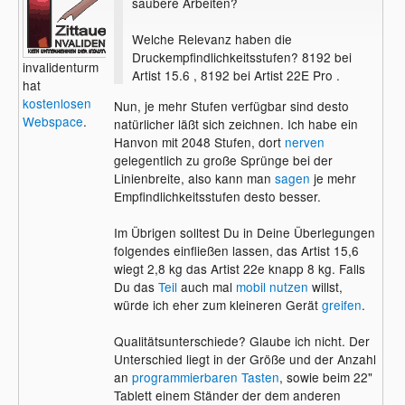
saubere Arbeiten?
Welche Relevanz haben die
Druckempfindlichkeitsstufen? 8192 bei
invalidenturm
Artist 15.6 , 8192 bei Artist 22E Pro .
hat
kostenlosen
Nun, je mehr Stufen verfügbar sind desto
Webspace
.
natürlicher läßt sich zeichnen. Ich habe ein
Hanvon mit 2048 Stufen, dort
nerven
gelegentlich zu große Sprünge bei der
Linienbreite, also kann man
sagen
je mehr
Empfindlichkeitsstufen desto besser.
Im Übrigen solltest Du in Deine Überlegungen
folgendes einfließen lassen, das Artist 15,6
wiegt 2,8 kg das Artist 22e knapp 8 kg. Falls
Du das
Teil
auch mal
mobil nutzen
willst,
würde ich eher zum kleineren Gerät
greifen
.
Qualitätsunterschiede? Glaube ich nicht. Der
Unterschied liegt in der Größe und der Anzahl
an
programmierbaren Tasten
, sowie beim 22"
Tablett einem Ständer der dem anderen