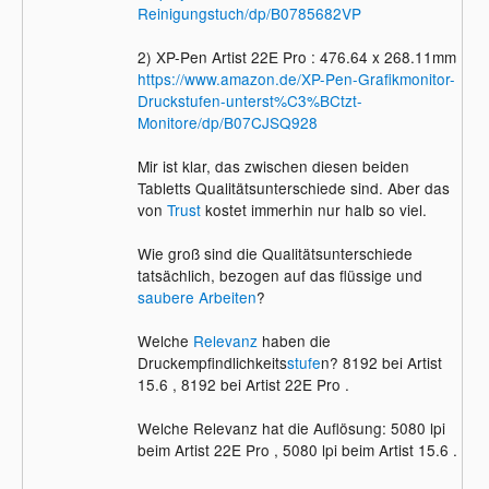
Reinigungstuch/dp/B0785682VP
2) XP-Pen Artist 22E Pro : 476.64 x 268.11mm
https://www.amazon.de/XP-Pen-Grafikmonitor-
Druckstufen-unterst%C3%BCtzt-
Monitore/dp/B07CJSQ928
Mir ist klar, das zwischen diesen beiden
Tabletts Qualitätsunterschiede sind. Aber das
von
Trust
kostet immerhin nur halb so viel.
Wie groß sind die Qualitätsunterschiede
tatsächlich, bezogen auf das flüssige und
saubere Arbeiten
?
Welche
Relevanz
haben die
Druckempfindlichkeits
stufe
n? 8192 bei Artist
15.6 , 8192 bei Artist 22E Pro .
Welche Relevanz hat die Auflösung: 5080 lpi
beim Artist 22E Pro , 5080 lpi beim Artist 15.6 .