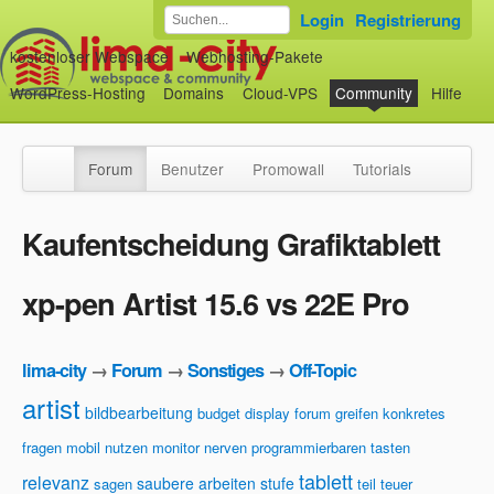
Login
Registrierung
kostenloser Webspace
Webhosting-Pakete
WordPress-Hosting
Domains
Cloud-VPS
Community
Hilfe
Forum
Benutzer
Promowall
Tutorials
Kaufentscheidung Grafiktablett
xp-pen Artist 15.6 vs 22E Pro
lima-city
→
Forum
→
Sonstiges
→
Off-Topic
artist
bildbearbeitung
budget
display
forum
greifen
konkretes
fragen
mobil nutzen
monitor
nerven
programmierbaren tasten
tablett
relevanz
saubere arbeiten
stufe
sagen
teil
teuer