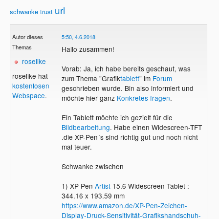
url
schwanke
trust
Autor dieses
5:50, 4.6.2018
Themas
Hallo zusammen!
roselike
Vorab: Ja, ich habe bereits geschaut, was
roselike hat
zum Thema "Grafik
tablett
" im
Forum
kostenlosen
geschrieben wurde. Bin also informiert und
Webspace
.
möchte hier ganz
Konkretes fragen
.
Ein Tablett möchte ich gezielt für die
Bildbearbeitung
. Habe einen Widescreen-TFT
.die XP-Pen´s sind richtig gut und noch nicht
mal teuer.
Schwanke zwischen
1) XP-Pen
Artist
15.6 Widescreen Tablet :
344.16 x 193.59 mm
https://www.amazon.de/XP-Pen-Zeichen-
Display-Druck-Sensitivität-Grafikshandschuh-