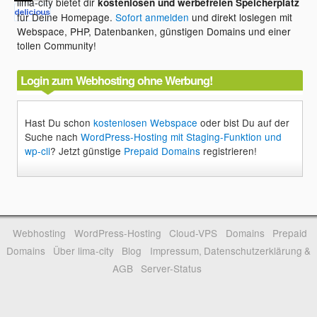
lima-city bietet dir
kostenlosen und werbefreien Speicherplatz
für Deine Homepage.
Sofort anmelden
und direkt loslegen mit
Webspace, PHP, Datenbanken, günstigen Domains und einer
tollen Community!
Login zum Webhosting ohne Werbung!
Hast Du schon
kostenlosen Webspace
oder bist Du auf der
Suche nach
WordPress-Hosting mit Staging-Funktion und
wp-cli
? Jetzt günstige
Prepaid Domains
registrieren!
Webhosting
WordPress-Hosting
Cloud-VPS
Domains
Prepaid
Domains
Über lima-city
Blog
Impressum, Datenschutzerklärung &
AGB
Server-Status