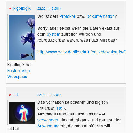
kigollogik
22:22, 11.5.2014
Wo ist dein
Protokoll
bzw.
Dokumentation
?
Sorry, aber selbst wenn die Daten exakt auf
dein
System
zutreffen würden und
reproduzierbar wären, was nutzt MIR das?
http://www.beltz.de/fileadmin/beltz/downloads/O
kigollogik hat
kostenlosen
Webspace
.
tct
22:25, 11.5.2014
Das Verhalten ist bekannt und logisch
erklärbar (
Ref
).
Allerdings kann man nicht immer ++i
verwenden
, das hängt ganz und gar von der
Anwendung
ab, die man ausführen will.
tct hat