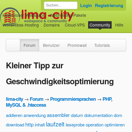
Login
Registrierung
kostenloser Webspace
Webhosting-Pakete
WordPress-Hosting
Domains
Cloud-VPS
Community
Hilfe
Forum
Benutzer
Promowall
Tutorials
Kleiner Tipp zur
Geschwindigkeitsoptimierung
lima-city
→
Forum
→
Programmiersprachen
→
PHP,
MySQL & .htaccess
assembler
addieren
anwendung
datum
dokumentation
dom
laufzeit
http
download
inhalt
leseprobe
operation
optimieren