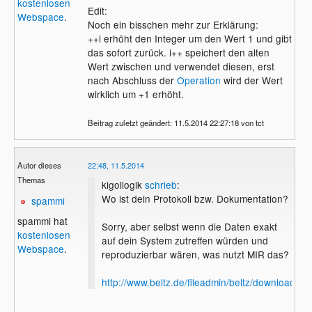
kostenlosen
Edit:
Webspace
.
Noch ein bisschen mehr zur Erklärung:
++i erhöht den Integer um den Wert 1 und gibt
das sofort zurück. i++ speichert den alten
Wert zwischen und verwendet diesen, erst
nach Abschluss der
Operation
wird der Wert
wirklich um +1 erhöht.
Beitrag zuletzt geändert: 11.5.2014 22:27:18 von tct
Autor dieses
22:48, 11.5.2014
Themas
kigollogik
schrieb
:
Wo ist dein Protokoll bzw. Dokumentation?
spammi
spammi hat
Sorry, aber selbst wenn die Daten exakt
kostenlosen
auf dein System zutreffen würden und
Webspace
.
reproduzierbar wären, was nutzt MIR das?
http://www.beltz.de/fileadmin/beltz/download