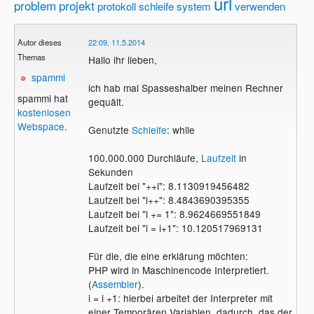
url
problem
projekt
protokoll
schleife
system
verwenden
Autor dieses
22:09, 11.5.2014
Themas
Hallo ihr lieben,
spammi
ich hab mal Spasseshalber meinen Rechner
spammi hat
gequält.
kostenlosen
Webspace
.
Genutzte
Schleife
: while
100.000.000 Durchläufe,
Laufzeit
in
Sekunden
Laufzeit bei "++i": 8.1130919456482
Laufzeit bei "i++": 8.4843690395355
Laufzeit bei "i += 1": 8.9624669551849
Laufzeit bei "i = i+1": 10.120517969131
Für die, die eine erklärung möchten:
PHP wird in Maschinencode Interpretiert.
(
Assembler
).
i = i +1: hierbei arbeitet der Interpreter mit
einer Temporären Variablen, dadurch, das der