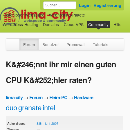
Login
Registrierung
kostenloser Webspace
Webhosting-Pakete
WordPress-Hosting
Domains
Cloud-VPS
Community
Hilfe
Forum
Benutzer
Promowall
Tutorials
K&#246;nnt ihr mir einen guten
CPU K&#252;hler raten?
lima-city
→
Forum
→
Heim-PC
→
Hardware
duo
granate
intel
Autor dieses
3:51, 1.11.2007
Themas