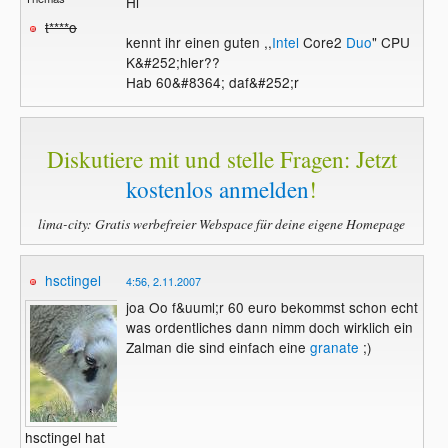
Hi
t****o
kennt ihr einen guten ,,
Intel
Core2
Duo
" CPU
K&#252;hler??
Hab 60&#8364; daf&#252;r
Diskutiere mit und stelle Fragen: Jetzt
kostenlos anmelden
!
lima-city: Gratis werbefreier Webspace für deine eigene Homepage
hsctingel
4:56, 2.11.2007
joa Oo f&uuml;r 60 euro bekommst schon echt
was ordentliches dann nimm doch wirklich ein
Zalman die sind einfach eine
granate
;)
hsctingel hat