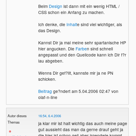
Beim
Design
ist dann mit ein wenig HTML /
CSS schon ein Anfang zu machen.
Ich denke, die
Inhalt
e sind viel wichtiger, als
das Design.
Kannst Dir ja mal meine sehr spartanische HP
hier angucken. Die
Farbe
n sind schnell
angepasst und den Quellcode kann ich Dir f?r
lau abgeben.
Wenns Dir gef?llt, kannste mir ja ne PN
schicken.
Beitrag
ge?ndert am 5.04.2006 02:47 von
olaf-n-line
Autor dieses
16:54, 6.4.2006
Themas
ja klar mir ist halt wichtig das auch meine page
gut aussieht das man da gerne drauf geht ja
die hier ist schon geil aber irgendwie kommt