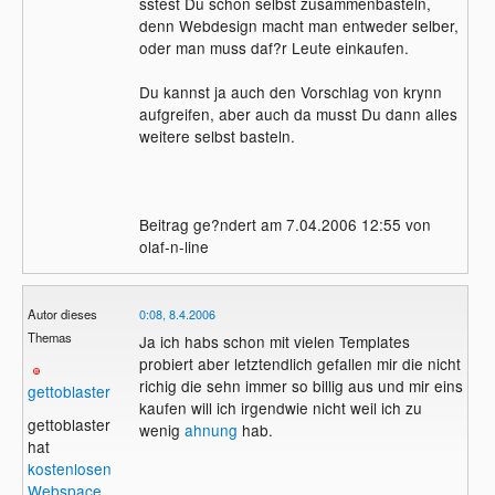
sstest Du schon selbst zusammenbasteln,
denn Webdesign macht man entweder selber,
oder man muss daf?r Leute einkaufen.
Du kannst ja auch den Vorschlag von krynn
aufgreifen, aber auch da musst Du dann alles
weitere selbst basteln.
Beitrag ge?ndert am 7.04.2006 12:55 von
olaf-n-line
Autor dieses
0:08, 8.4.2006
Themas
Ja ich habs schon mit vielen Templates
probiert aber letztendlich gefallen mir die nicht
richig die sehn immer so billig aus und mir eins
gettoblaster
kaufen will ich irgendwie nicht weil ich zu
gettoblaster
wenig
ahnung
hab.
hat
kostenlosen
Webspace
.