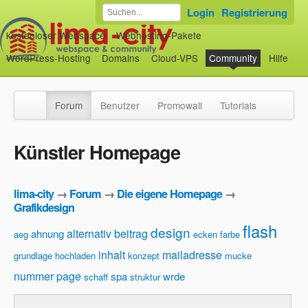
Login
Registrierung
kostenloser Webspace
Webhosting-Pakete
WordPress-Hosting
Domains
Cloud-VPS
Community
Hilfe
Forum
Benutzer
Promowall
Tutorials
Künstler Homepage
lima-city
→
Forum
→
Die eigene Homepage
→
Grafikdesign
flash
design
alternativ
beitrag
ahnung
aeg
ecken
farbe
inhalt
mailadresse
grundlage
hochladen
konzept
mucke
nummer
page
spa
wrde
schaff
struktur