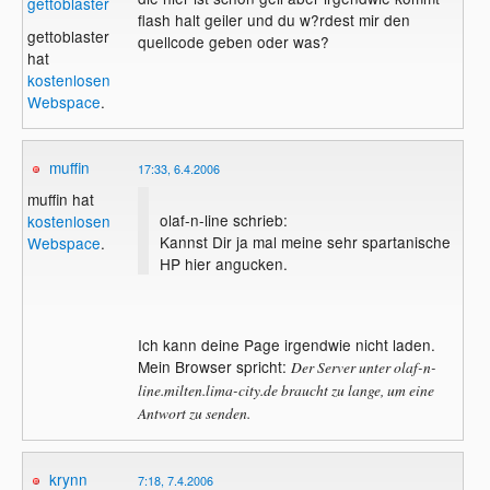
gettoblaster
flash halt geiler und du w?rdest mir den
gettoblaster
quellcode geben oder was?
hat
kostenlosen
Webspace
.
muffin
17:33, 6.4.2006
muffin hat
olaf-n-line schrieb:
kostenlosen
Kannst Dir ja mal meine sehr spartanische
Webspace
.
HP hier angucken.
Ich kann deine Page irgendwie nicht laden.
Mein Browser spricht:
Der Server unter olaf-n-
line.milten.lima-city.de braucht zu lange, um eine
Antwort zu senden.
krynn
7:18, 7.4.2006