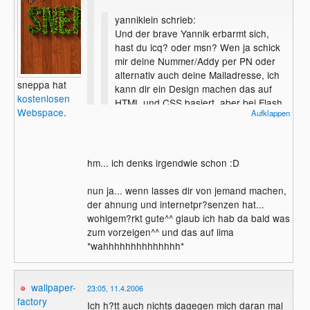
yanniklein schrieb:
Und der brave Yannik erbarmt sich,
hast du icq? oder msn? Wen ja schick
mir deine Nummer/Addy per PN oder
alternativ auch deine Mailadresse, ich
sneppa hat
kann dir ein Design machen das auf
kostenlosen
HTML und CSS basiert, aber bei Flash
Webspace
.
Aufklappen
weiger ich mich
.
Nart?rlich wird dei Seite nach deinen
Vorstellungen gestaltet!
hm... ich denks irgendwie schon :D
sieht die dann genau so aus, wie deine
nun ja... wenn lasses dir von jemand machen,
jetzige?
nur spass
der ahnung und internetpr?senzen hat...
wohlgem?rkt gute^^ glaub ich hab da bald was
zum vorzeigen^^ und das auf lima
*wahhhhhhhhhhhhhh*
wallpaper-
23:05, 11.4.2006
factory
Ich h?tt auch nichts dagegen mich daran mal