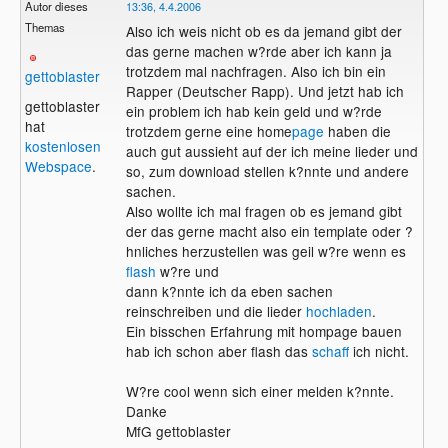
Autor dieses
13:36, 4.4.2006
Themas
Also ich weis nicht ob es da jemand gibt der
das gerne machen w?rde aber ich kann ja
trotzdem mal nachfragen. Also ich bin ein
gettoblaster
Rapper (Deutscher Rapp). Und jetzt hab ich
gettoblaster
ein problem ich hab kein geld und w?rde
hat
trotzdem gerne eine home
page
haben die
kostenlosen
auch gut aussieht auf der ich meine lieder und
Webspace
.
so, zum download stellen k?nnte und andere
sachen.
Also wollte ich mal fragen ob es jemand gibt
der das gerne macht also ein template oder ?
hnliches herzustellen was geil w?re wenn es
flash
w?re und
dann k?nnte ich da eben sachen
reinschreiben und die lieder
hochladen
.
Ein bisschen Erfahrung mit hompage bauen
hab ich schon aber flash das
schaff
ich nicht.
W?re cool wenn sich einer melden k?nnte.
Danke
MfG gettoblaster