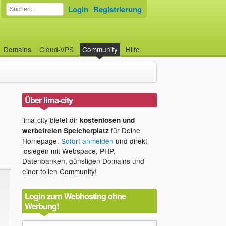
Login
Registrierung
Domains
Cloud-VPS
Community
Hilfe
Über lima-city
lima-city bietet dir
kostenlosen und
für Deine
werbefreien Speicherplatz
Homepage.
Sofort anmelden
und direkt
loslegen mit Webspace, PHP,
Datenbanken, günstigen Domains und
einer tollen Community!
Login zum Webhosting ohne
Werbung!