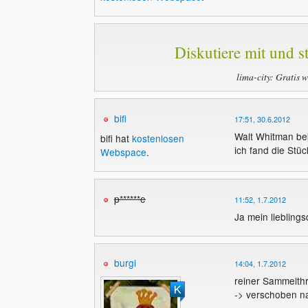
Diskutiere mit und st
lima-city: Gratis 
bifi
17:51, 30.6.2012
Walt Whitman be
bifi hat
kostenlosen
ich fand die Stü
Webspace
.
p******e
11:52, 1.7.2012
Ja mein lieblings
burgi
14:04, 1.7.2012
reiner Sammelth
-> verschoben 