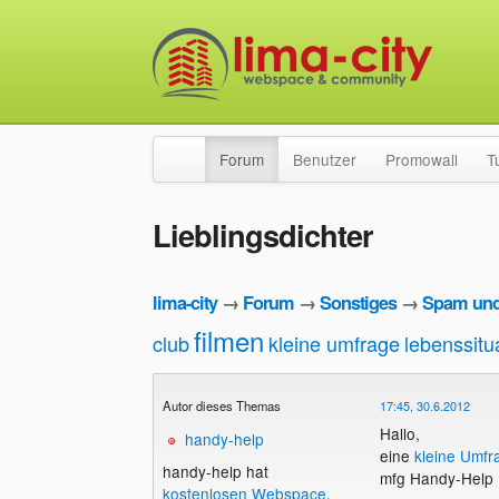
Forum
Benutzer
Promowall
T
Lieblingsdichter
lima-city
→
Forum
→
Sonstiges
→
Spam und
filmen
club
kleine umfrage
lebenssitu
Autor dieses Themas
17:45, 30.6.2012
Hallo,
handy-help
eine
kleine Umfr
handy-help hat
mfg Handy-Help
kostenlosen Webspace
.