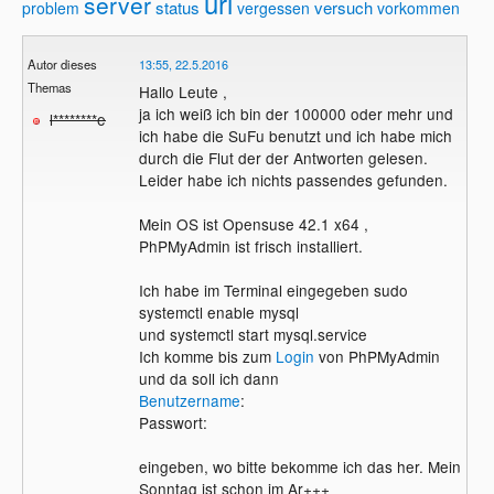
url
server
status
versuch
problem
vergessen
vorkommen
Autor dieses
13:55, 22.5.2016
Themas
Hallo Leute ,
ja ich weiß ich bin der 100000 oder mehr und
l********e
ich habe die SuFu benutzt und ich habe mich
durch die Flut der der Antworten gelesen.
Leider habe ich nichts passendes gefunden.
Mein OS ist Opensuse 42.1 x64 ,
PhPMyAdmin ist frisch installiert.
Ich habe im Terminal eingegeben sudo
systemctl enable mysql
und systemctl start mysql.service
Ich komme bis zum
Login
von PhPMyAdmin
und da soll ich dann
Benutzername
:
Passwort:
eingeben, wo bitte bekomme ich das her. Mein
Sonntag ist schon im Ar+++