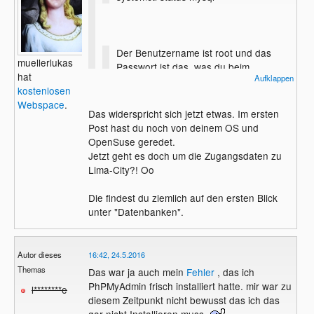
Der Benutzername ist root und das
muellerlukas
Passwort ist das, was du beim
hat
Aufklappen
Installieren von mySQL angegeben
kostenlosen
hast.
Webspace
.
Das widerspricht sich jetzt etwas. Im ersten
Post hast du noch von deinem OS und
OpenSuse geredet.
Tut mir leid , aber das ist falsch !
Jetzt geht es doch um die Zugangsdaten zu
Lima-City?! Oo
Das war mal ein guter Ansatz , aber bei
Lima-City ist das leider etwas anders
Die findest du ziemlich auf den ersten Blick
bzw.eigentlich ganz einfach.
unter "Datenbanken".
Autor dieses
16:42, 24.5.2016
Themas
Das war ja auch mein
Fehler
, das ich
PhPMyAdmin frisch installiert hatte. mir war zu
l********e
diesem Zeitpunkt nicht bewusst das ich das
gar nicht Installieren muss.