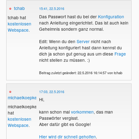
tchab
15:41, 22.5.2016
Das Passwort hast du bei der
Konfiguration
tchab hat
nach Anleitung eingerichtet. Das ist auch kein
kostenlosen
Geheimnis sondern ganz normal.
Webspace
.
Edit: Wenn du den
Server
nicht nach
Anleitung konfiguriert hast dann kennst du
dich ja schon gut genug aus um diese
Frage
nicht stellen zu müssen. :)
Beitrag zuletzt geändert: 22.5.2016 16:14:57 von tchab
17:03, 22.5.2016
michaelkoepke
Hi,
michaelkoepke
kann schon mal
vorkommen
, das man
hat
Passwörter vergisst.
kostenlosen
Aber dafür gibt es Google!
Webspace
.
Hier wird dir schnell geholfen
.