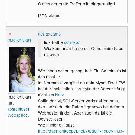
Gleich der erste Treffer hilft dir garantiert.
MFG Micha
8:09, 23.5.2016
muellerlukas
lutz-bathe
schrieb
:
Wie kann man da so ein Geheimnis draus
machen .
Wie tchab schon gesagt hat: Ein Geheimnis ist
das nicht. :/
Im Normalfall vergibst du dein Mysql-Root-PW
bei der Installation. Ich hoffe der Server hängt
nicht am
Netz
.
muellerlukas
Sollte der MySQL-Server vorinstalliert sein,
hat
dann wirst du die Daten irgendwo bei deinem
kostenlosen
Webhoster finden. Aber auch da ist die
Webspace
.
Devise: lesen.
Wie immer gilt das:
http://daemonkeeper.net/70/dein-neuer-linux-