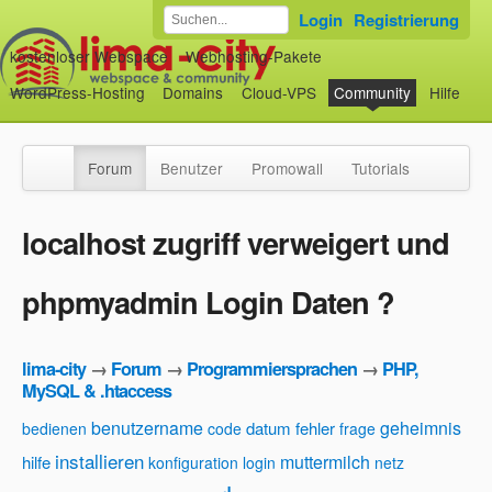
Login
Registrierung
kostenloser Webspace
Webhosting-Pakete
WordPress-Hosting
Domains
Cloud-VPS
Community
Hilfe
Forum
Benutzer
Promowall
Tutorials
localhost zugriff verweigert und
phpmyadmin Login Daten ?
lima-city
→
Forum
→
Programmiersprachen
→
PHP,
MySQL & .htaccess
benutzername
geheimnis
datum
fehler
bedienen
code
frage
installieren
muttermilch
hilfe
konfiguration
login
netz