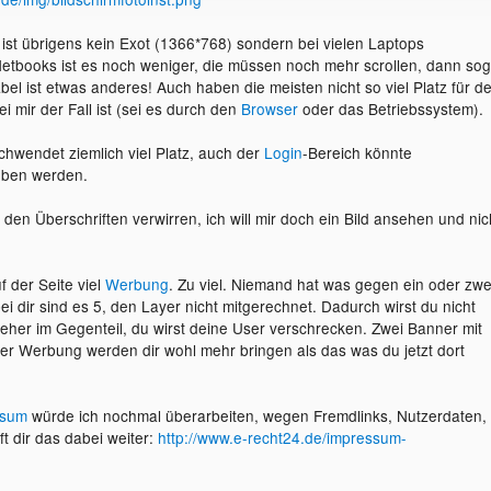
ist übrigens kein Exot (1366*768) sondern bei vielen Laptops
etbooks ist es noch weniger, die müssen noch mehr scrollen, dann sog
abel ist etwas anderes! Auch haben die meisten nicht so viel Platz für d
i mir der Fall ist (sei es durch den
Browser
oder das Betriebssystem).
hwendet ziemlich viel Platz, auch der
Login
-Bereich könnte
oben werden.
 den Überschriften verwirren, ich will mir doch ein Bild ansehen und nic
f der Seite viel
Werbung
. Zu viel. Niemand hat was gegen ein oder zwe
i dir sind es 5, den Layer nicht mitgerechnet. Dadurch wirst du nicht
eher im Gegenteil, du wirst deine User verschrecken. Zwei Banner mit
r Werbung werden dir wohl mehr bringen als das was du jetzt dort
ssum
würde ich nochmal überarbeiten, wegen Fremdlinks, Nutzerdaten,
ilft dir das dabei weiter:
http://www.e-recht24.de/impressum-