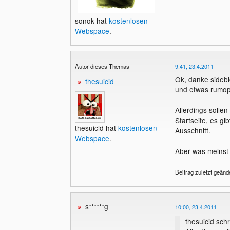
sonok hat
kostenlosen
Webspace
.
Autor dieses Themas
9:41, 23.4.2011
Ok, danke sidebl
thesuicid
und etwas rumop
Allerdings solle
Startseite, es gi
thesuicid hat
kostenlosen
Ausschnitt.
Webspace
.
Aber was meinst
Beitrag zuletzt geänd
s******g
10:00, 23.4.2011
thesuicid schr