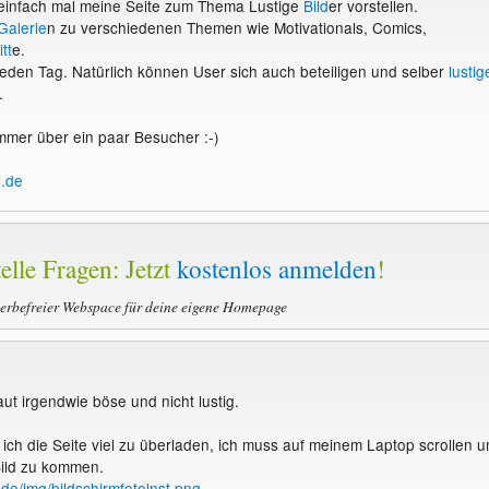
 einfach mal meine Seite zum Thema Lustige
Bild
er vorstellen.
Galerie
n zu verschiedenen Themen wie Motivationals, Comics,
tt
e.
jeden Tag. Natürlich können User sich auch beteiligen und selber
lustig
.
immer über ein paar Besucher :-)
l.de
elle Fragen: Jetzt
kostenlos anmelden
!
werbefreier Webspace für deine eigene Homepage
aut irgendwie böse und nicht lustig.
ich die Seite viel zu überladen, ich muss auf meinem Laptop scrollen 
ild zu kommen.
.de/img/bildschirmfotolnst.png