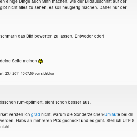
llen einige Dinge auch Sinn machen, wie der Bildausschnitt auf der
 gibt nicht alles zu sehen, es soll neugierig machen. Daher nur der
 schmarn das Bild bewerten zu lassen. Entweder oder!
 deine Seite meinen
ert: 23.4.2011 10:07:56 von sideblog
bisschen rum-optimiert, sieht schon besser aus.
rset versteh ich
grad
nicht, warum die Sonderzeichen/
Umlaut
e bei dir
t werden. Habs an mehreren PCs gecheckt und es geht. Stell ich UTF-8
nicht.