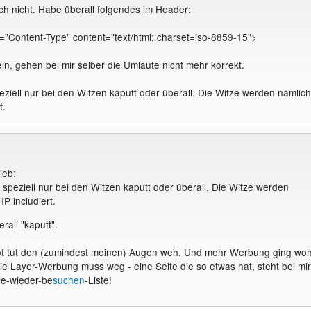
ach nicht. Habe überall folgendes im Header:
="Content-Type" content="text/html; charset=iso-8859-15">
in, gehen bei mir selber die Umlaute nicht mehr korrekt.
eziell nur bei den Witzen kaputt oder überall. Die Witze werden nämlich
t.
ieb:
 speziell nur bei den Witzen kaputt oder überall. Die Witze werden
P includiert.
rall "kaputt".
rot tut den (zumindest meinen) Augen weh. Und mehr Werbung ging woh
 die Layer-Werbung muss weg - eine Seite die so etwas hat, steht bei mir
ie-wieder-be
suchen
-Liste!