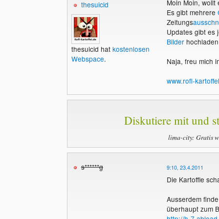
Moin Moin, wollt
thesuicid
Es gibt mehrere
Zeitungs
ausschni
Updates gibt es 
Bilder
hochladen
thesuicid hat
kostenlosen
Webspace
.
Naja, freu mich 
www.rofl-kartoffe
Diskutiere mit und st
lima-city: Gratis 
s******g
9:10, 23.4.2011
Die Kartoffle sch
Ausserdem finde 
überhaupt zum B
http://h-7.abload