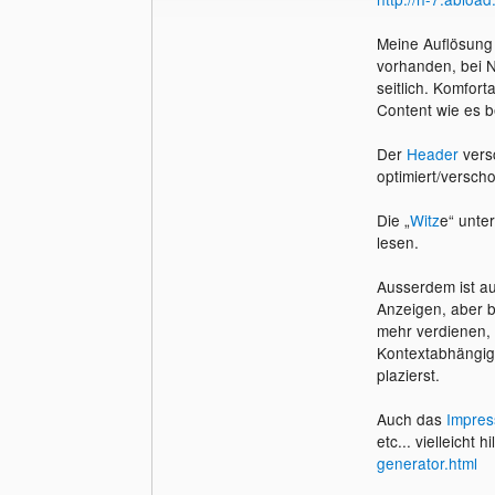
Meine Auflösung 
vorhanden, bei N
seitlich. Komfort
Content wie es be
Der
Header
versc
optimiert/versch
Die „
Witz
e“ unter
lesen.
Ausserdem ist au
Anzeigen, aber be
mehr verdienen, 
Kontextabhängige
plazierst.
Auch das
Impre
etc... vielleicht h
generator.html