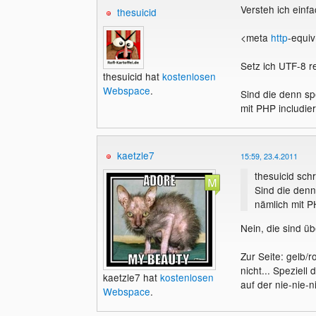
Versteh ich einf
thesuicid
<meta
http
-equiv
Setz ich UTF-8 re
thesuicid hat
kostenlosen
Webspace
.
Sind die denn sp
mit PHP includier
kaetzle7
15:59, 23.4.2011
thesuicid schr
Sind die denn
nämlich mit PH
Nein, die sind übe
Zur Seite: gelb/
nicht... Speziell
kaetzle7 hat
kostenlosen
auf der nie-nie-n
Webspace
.