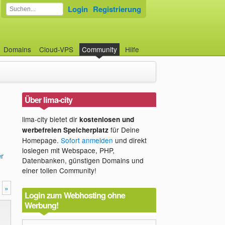
Login
Registrierung
Domains
Cloud-VPS
Community
Hilfe
Über lima-city
lima-city bietet dir
kostenlosen und
für Deine
werbefreien Speicherplatz
Homepage.
Sofort anmelden
und direkt
loslegen mit Webspace, PHP,
er
Datenbanken, günstigen Domains und
einer tollen Community!
»
Login zum Webhosting ohne
Werbung!