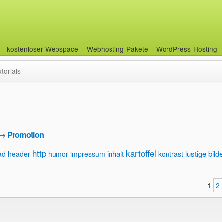
kostenloser Webspace
Webhosting-Pakete
WordPress-Hosting
utorials
→
Promotion
http
kartoffel
inhalt
lustige bild
ad
header
humor
impressum
kontrast
1
2