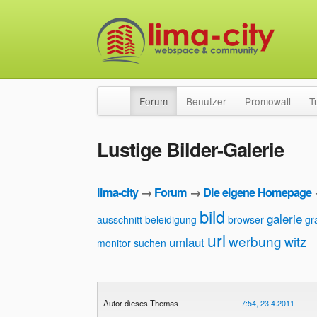
Forum
Benutzer
Promowall
T
Lustige Bilder-Galerie
lima-city
→
Forum
→
Die eigene Homepage
bild
galerie
ausschnitt
beleidigung
browser
gr
url
werbung
witz
umlaut
monitor
suchen
Autor dieses Themas
7:54, 23.4.2011