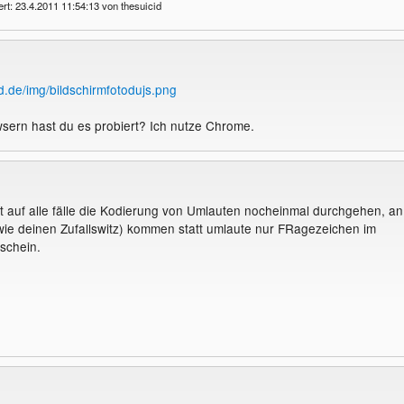
ert: 23.4.2011 11:54:13 von thesuicid
d.de/img/bildschirmfotodujs.png
sern hast du es probiert? Ich nutze Chrome.
 auf alle fälle die Kodierung von Umlauten nocheinmal durchgehen, an
(wie deinen Zufallswitz) kommen statt umlaute nur FRagezeichen im
schein.