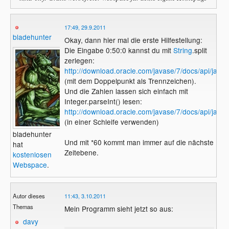
17:49, 29.9.2011
bladehunter
Okay, dann hier mal die erste Hilfestellung:
Die Eingabe 0:50:0 kannst du mit
String
.split
zerlegen:
http://download.oracle.com/javase/7/docs/api/java/la
(mit dem Doppelpunkt als Trennzeichen).
Und die Zahlen lassen sich einfach mit
Integer.parseInt() lesen:
http://download.oracle.com/javase/7/docs/api/java/l
(in einer Schleife verwenden)
bladehunter
Und mit *60 kommt man immer auf die nächste
hat
Zeitebene.
kostenlosen
Webspace
.
Autor dieses
11:43, 3.10.2011
Themas
Mein Programm sieht jetzt so aus:
davy