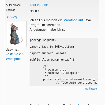
Autor dieses
16:03, 29.9.2011
Themas
Hallo !
davy
Ich soll bis morgen ein
Marathonlauf
Java
Programm schreiben.
Angefangen habe ich so:
package sequenz;

import java.io.IOException;

davy hat
import support.Console;

kostenlosen
Webspace
.
public class Marathonlauf {

	/**

	 * @param args

	 * @throws IOException 

	 */

	public static void main(String[] args) throws IOException {

		// TODO Auto-generated method stub

Aufklappen
        // Deklaration

		double M_Strecke, M_Zeit, M_Sekunden;

		final double M_Distanz=42195;
