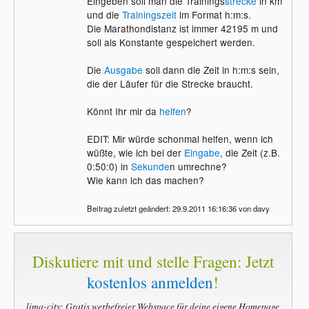
Eingeben soll man die Trainings
strecke
in km
		//Eingabe

und die
Trainingszeit
im Format h:m:s.
Die Marathondistanz ist immer 42195 m und
		Console.print("Trainingsstrecke= ");

soll als Konstante gespeichert werden.
		M_Strecke=Console.readDouble();

		Console.print("Trainingszeit= ");

		M_Zeit=Console.readDouble();

Die
Ausgabe
soll dann die Zeit in h:m:s sein,
		//Verarbeitung

die der Läufer für die Strecke braucht.
		M_Sekunden = (int) (M_Strecke*4,2195);

Könnt Ihr mir da
helfen
?
		//Ausgabe

EDIT: Mir würde schonmal helfen, wenn ich
		Console.println("Die Marathonstrecke wird in folgender Zeit zurückgelegt: );

wüßte, wie ich bei der
Eingabe
, die Zeit (z.B.
0:50:0) in
Sekunde
n umrechne?
			}

Wie kann ich das machen?
		}
Beitrag zuletzt geändert: 29.9.2011 16:16:36 von davy
Diskutiere mit und stelle Fragen: Jetzt
kostenlos anmelden
!
lima-city: Gratis werbefreier Webspace für deine eigene Homepage