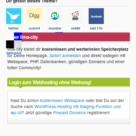
Dir gefällt dieses Thema?
Über lima-city
lima-city bietet dir
kostenlosen und werbefreien Speicherplatz
für Deine Homepage.
Sofort anmelden
und direkt loslegen mit
Webspace, PHP, Datenbanken, günstigen Domains und einer
tollen Community!
Login zum Webhosting ohne Werbung!
Hast Du schon
kostenlosen Webspace
oder bist Du auf der
Suche nach
WordPress-Hosting mit Staging-Funktion und
wp-cli
? Jetzt günstige
Prepaid Domains
registrieren!