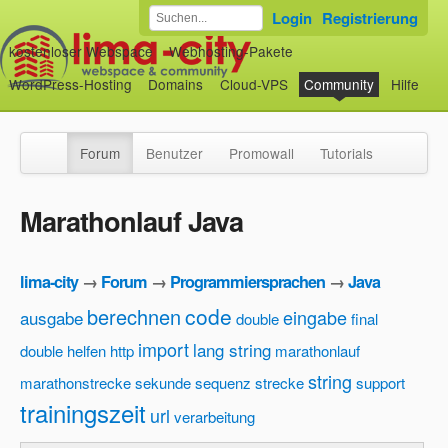
Login
Registrierung
kostenloser Webspace
Webhosting-Pakete
WordPress-Hosting
Domains
Cloud-VPS
Community
Hilfe
Forum
Benutzer
Promowall
Tutorials
Marathonlauf Java
lima-city
→
Forum
→
Programmiersprachen
→
Java
code
berechnen
eingabe
ausgabe
double
final
import
lang string
double
helfen
http
marathonlauf
string
marathonstrecke
sekunde
sequenz
strecke
support
trainingszeit
url
verarbeitung