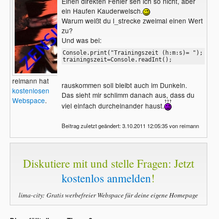
Einen direkten Fehler seh ich so nicht, aber
		trainingszeit=Console.readInt();

ein Haufen Kauderwelsch.
		l_strecke = Integer.parseInt(System.console().readLine("Trainingsstrecke (in m)= "));

Warum weißt du l_strecke zweimal einen Wert
zu?
		zeit = System.console().readLine("Trainingszeit (h:m:s)= ").split(":"); // Einlesen in Array

		l_zeit = Integer.parseInt(zeit[0]) * 3600 + Integer.parseInt(zeit[1]) * 60 + Integer.parseInt(zeit[2]);

Und was bei:
		//Verarbeitung

Console.print("Trainingszeit (h:m:s)= ");

		factor = MDISTANZ/l_strecke;     // Den Faktor für die Zeit berechnen

trainingszeit=Console.readInt();
		m_zeit = (int) (l_zeit * factor); // Die Zeit berechnen

		s = m_zeit % 60;                  // Die Sekunden berechnen

		m = ((m_zeit - s)/60)%60;         // Die Minuten berechnen

reimann hat
rauskommen soll bleibt auch im Dunkeln.
		h = (m_zeit - m*60 - s) / 3600;   // Die Stunden berechnen

kostenlosen
Das sieht mir schlimm danach aus, dass du
Webspace
.
viel einfach durcheinander haust.
		//Ausgabe

		Console.println("Die Marathonstrecke wird in folgender Zeit zurückgelegt: " + h + ":" + m + ":" + s);

	}

Beitrag zuletzt geändert: 3.10.2011 12:05:35 von reimann
}
Diskutiere mit und stelle Fragen: Jetzt
kostenlos anmelden
!
lima-city: Gratis werbefreier Webspace für deine eigene Homepage