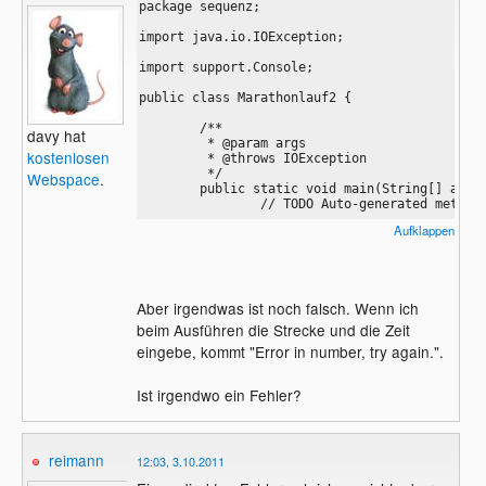
package sequenz;

import java.io.IOException;

import support.Console;

public class Marathonlauf2 {

	/**

davy hat
	 * @param args

kostenlosen
	 * @throws IOException 

	 */

Webspace
.
	public static void main(String[] args) throws IOException {

		// TODO Auto-generated method stub

Aufklappen
		// Die Marathon Distanz:

		final double MDISTANZ = 42195;  //Konstante

		// Variablen für Benutzereingaben:

		int l_strecke, l_zeit, trainingszeit ;

		String[] zeit;

Aber irgendwas ist noch falsch. Wenn ich
		// Variablen für Zeit:

		int h,m,s;

beim Ausführen die Strecke und die Zeit
		// Zur Berechnung:

eingebe, kommt "Error in number, try again.".
		double factor;

		int m_zeit;

Ist irgendwo ein Fehler?
		//Eingabe

		Console.print("Trainingsstrecke (in m)= ");

reimann
12:03, 3.10.2011
		l_strecke=Console.readInt();

		Console.print("Trainingszeit (h:m:s)= ");
