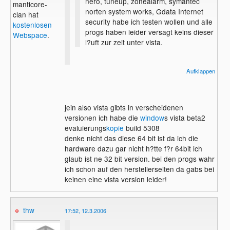
nero, tuneup, zonealarm, symantec
manticore-
norten system works, Gdata Internet
clan hat
security habe ich testen wollen und alle
kostenlosen
progs haben leider versagt keins dieser
Webspace
.
l?uft zur zeit unter vista.
Aufklappen
Vist ist doch 64 bit, oder? Hast du dann
auch die richtigen Versionen der
Programme benutzt?
jein also vista gibts in verscheidenen
versionen ich habe die
window
s vista beta2
evaluierungs
kopie
build 5308
denke nicht das diese 64 bit ist da ich die
hardware dazu gar nicht h?tte f?r 64bit ich
glaub ist ne 32 bit version. bei den progs wahr
ich schon auf den herstellerseiten da gabs bei
keinen eine vista version leider!
thw
17:52, 12.3.2006