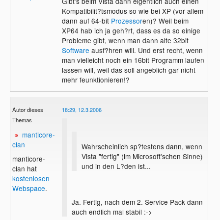
Gibt's beim Vista dann eigentlich auch einen
Kompatibilit?tsmodus so wie bei XP (vor allem
dann auf 64-bit
Prozessor
en)? Weil beim
XP64 hab ich ja geh?rt, dass es da so einige
Probleme gibt, wenn man dann alte 32bit
Software
ausf?hren will. Und erst recht, wenn
man vielleicht noch ein 16bit Programm laufen
lassen will, weil das soll angeblich gar nicht
mehr feunktionieren!?
Autor dieses
18:29, 12.3.2006
Themas
manticore-
clan
Wahrscheinlich sp?testens dann, wenn
Vista "fertig" (im Microsoft'schen Sinne)
manticore-
und in den L?den ist...
clan hat
kostenlosen
Webspace
.
Ja. Fertig, nach dem 2. Service Pack dann
auch endlich mal stabil :->