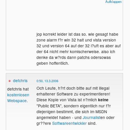
Aufklappen
Gibt's beim Vista dann eigentlich auch
einen Kompatibilit?tsmodus so wie bei XP
(vor allem dann auf 64-bit Prozessoren)?
Weil beim XP64 hab ich ja geh?rt, dass es
da so einige Probleme gibt, wenn man
jop korrekt leider ist das so. wie gesagt habe
dann alte 32bit Software ausf?hren will.
zone alarm f?r win 32 halt und vista version
Und erst recht, wenn man vielleicht noch
32 und version 64 auf der 32 l?uft es aber auf
ein 16bit Programm laufen lassen will, weil
der 64 nicht mehr komischerweise. also ich
das soll angeblich gar nicht mehr
denke da w?rds dann patchs odersowas
feunktionieren!?
geben hoffentlich.
defchris
0:50, 13.3.2006
Och Leute, h?rt doch bitte auf mit illegal
defchris hat
erhaltener Software zu experimentieren!
kostenlosen
Diese Kopie von Vista ist n?mlich
keine
Webspace
.
"Public BETA", sondern eigentlich nur f?r
diejenigen bestimmt, die sich im MSDN
angemeldet haben - und
Journalist
en oder
gr??ere
Softwareentwickler
sind.