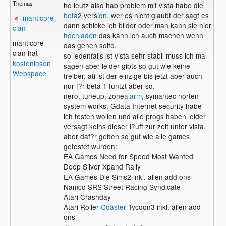
Themas
he leutz also hab problem mit vista habe die
beta
2 versi
on
. wer es nicht glaubt der sagt es
manticore-
dann schicke ich bilder oder man kann sie hier
clan
hochladen
das kann ich auch machen wenn
manticore-
das gehen solte.
clan hat
so jedenfalls ist vista sehr stabil muss ich mal
kostenlosen
sagen aber leider gibts so gut wie keine
Webspace
.
treiber. ati ist der einzige bis jetzt aber auch
nur f?r beta 1 funtzt aber so.
nero, tuneup, zone
alarm
, symantec norten
system works, Gdata Internet security habe
ich testen wollen und alle progs haben leider
versagt keins dieser l?uft zur zeit unter vista.
aber daf?r gehen so gut wie alle games
getestet wurden:
EA Games Need for Speed Most Wanted
Deep Silver Xpand Rally
EA Games Die Sims2 inkl. allen add ons
Namco SRS Street Racing Syndicate
Atari Crashday
Atari Roller
Coaster
Tycoon3 inkl. allen add
ons