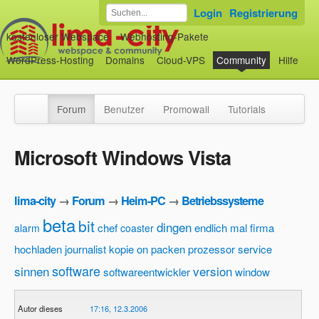
Login
Registrierung
kostenloser Webspace
Webhosting-Pakete
WordPress-Hosting
Domains
Cloud-VPS
Community
Hilfe
Forum
Benutzer
Promowall
Tutorials
Microsoft Windows Vista
lima-city
→
Forum
→
Heim-PC
→
Betriebssysteme
beta
bit
dingen
chef
endlich mal
firma
alarm
coaster
hochladen
journalist
kopie
on
packen
prozessor
service
software
sinnen
version
softwareentwickler
window
Autor dieses
17:16, 12.3.2006