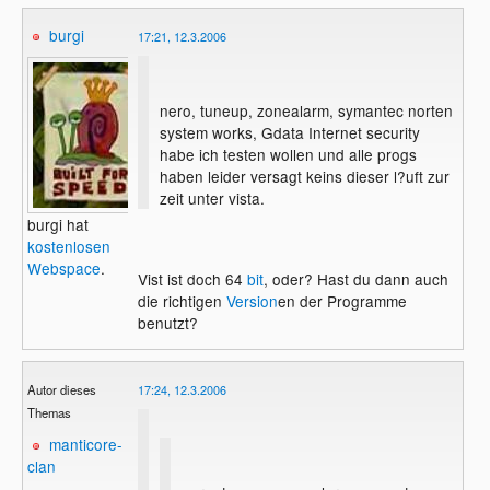
burgi
17:21, 12.3.2006
nero, tuneup, zonealarm, symantec norten
system works, Gdata Internet security
habe ich testen wollen und alle progs
haben leider versagt keins dieser l?uft zur
zeit unter vista.
burgi hat
kostenlosen
Webspace
.
Vist ist doch 64
bit
, oder? Hast du dann auch
die richtigen
Version
en der Programme
benutzt?
Autor dieses
17:24, 12.3.2006
Themas
manticore-
clan