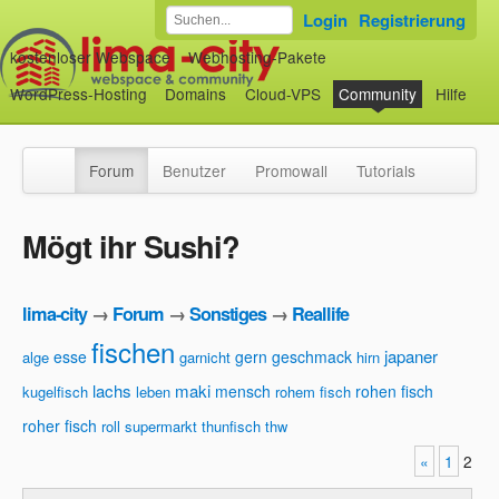
Login
Registrierung
kostenloser Webspace
Webhosting-Pakete
WordPress-Hosting
Domains
Cloud-VPS
Community
Hilfe
Forum
Benutzer
Promowall
Tutorials
Mögt ihr Sushi?
lima-city
→
Forum
→
Sonstiges
→
Reallife
fischen
japaner
esse
gern
geschmack
alge
garnicht
hirn
lachs
maki
mensch
rohen fisch
kugelfisch
leben
rohem fisch
roher fisch
roll
supermarkt
thunfisch
thw
«
1
2