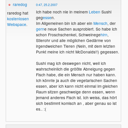
raredog
0:47, 25.2.2007
Ich habe noch nie in meinem
Leben
Sushi
raredog hat
geg
esse
n.
kostenlosen
Im Allgemeinen bin ich aber ein
Mensch
, der
Webspace
.
gern
e neue Sachen ausprobiert. So habe ich
schon Froschschenkel, Schweinege
hirn
,
Stierohr und alle möglichen Gedärme von
irgendwelchen Tieren (Nein, mit dem letzten
Punkt meine ich nicht McDonalds!!) gegessen.
Sushi mag ich deswegen nicht, weil ich
wahrscheinlich die größte Abneigung gegen
Fisch habe, die ein Mensch nur haben kann.
Ich könnte ja auch die vegetarischen Sachen
essen, aber ich kann nicht einmal im gleichen
Raum sitzen geschweige denn essen, wenn
jemand anderes Fisch ist. Ich weiss, das hört
sich bestimmt komisch an , aber genau so ist
es.. :(