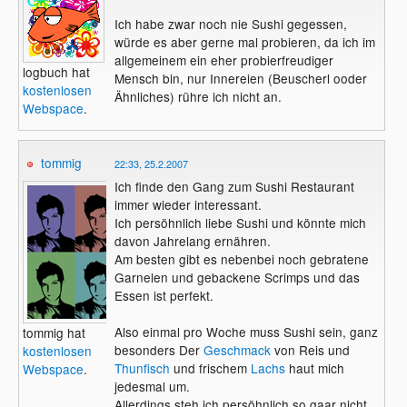
Ich habe zwar noch nie Sushi gegessen,
würde es aber gerne mal probieren, da ich im
allgemeinem ein eher probierfreudiger
logbuch hat
Mensch bin, nur Innereien (Beuscherl ooder
kostenlosen
Ähnliches) rühre ich nicht an.
Webspace
.
tommig
22:33, 25.2.2007
Ich finde den Gang zum Sushi Restaurant
immer wieder interessant.
Ich persöhnlich liebe Sushi und könnte mich
davon Jahrelang ernähren.
Am besten gibt es nebenbei noch gebratene
Garnelen und gebackene Scrimps und das
Essen ist perfekt.
Also einmal pro Woche muss Sushi sein, ganz
tommig hat
besonders Der
Geschmack
von Reis und
kostenlosen
Thunfisch
und frischem
Lachs
haut mich
Webspace
.
jedesmal um.
Allerdings steh ich persöhnlich so gaar nicht