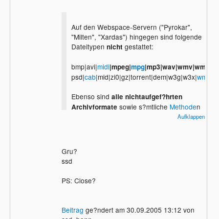
Auf den Webspace-Servern ("Pyrokar",
"Milten", "Xardas") hingegen sind folgende
Dateitypen
gestattet:
nicht
bmp|avi|
midi
|mpeg|
mpg
|mp3|wav|wmv|wma|m
psd|
cab
|mid|zi0|gz|torrent|dem|w3g|w3x|
wmf
|dl
Ebenso sind
alle nichtaufgef?hrten
sowie s?mtliche
Methode
n
Archivformate
um Dateien zu tarnen, verschl?sseln o.?.
Aufklappen
ohne vorherige Information eines
Knights/des Admins ebenso verboten!
Gru?
Des weiteren sind alle multimedialen
ssd
Dateitypen (Dateien welche
Bild
, Ton, Ton
+ Bild = Video beinhalten) nicht gestattet,
PS: Close?
Ausnahmen sind nat?rlich *.png, *.gif und
*.jpg/*.jpeg Dateien.
Beitrag
ge?ndert am 30.09.2005 13:12 von