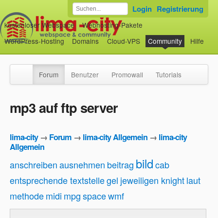
Login
Registrierung
kostenloser Webspace
Webhosting-Pakete
WordPress-Hosting
Domains
Cloud-VPS
Community
Hilfe
Forum
Benutzer
Promowall
Tutorials
mp3 auf ftp server
lima-city
→
Forum
→
lima-city Allgemein
→
lima-city
Allgemein
bild
anschreiben
ausnehmen
beitrag
cab
entsprechende textstelle
gel
jeweiligen knight
laut
methode
midi
mpg
space
wmf