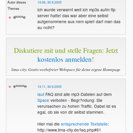
Autor dieses
13:06, 30.9.2005
Themas
ich wurde verwarnt weil ich mp3s aufm ftp
server hatte! das war aber eine selbst
d*****o
aufgenommene aus nem spiel! darf man das
au nciht?
Diskutiere mit und stelle Fragen: Jetzt
kostenlos anmelden
!
lima-city: Gratis werbefreier Webspace für deine eigene Homepage
s******n
13:11, 30.9.2005
laut
FAQ sind alle mp3-Dateien auf dem
Space
verboten - Begr?ndung: Sie
verursachen zu hohen Traffic. Dabei ist es
egal, ob sie von dir selbst stammen.
Hier mal die
entsprechende Textstelle
:
http://www.lima-city.de/faq.php#61