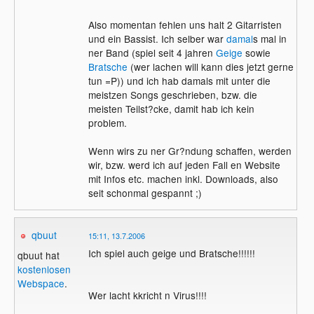
Also momentan fehlen uns halt 2 Gitarristen
und ein Bassist. Ich selber war
damal
s mal in
ner Band (spiel seit 4 jahren
Geige
sowie
Bratsche
(wer lachen will kann dies jetzt gerne
tun =P)) und ich hab damals mit unter die
meistzen Songs geschrieben, bzw. die
meisten Teilst?cke, damit hab ich kein
problem.
Wenn wirs zu ner Gr?ndung schaffen, werden
wir, bzw. werd ich auf jeden Fall en Website
mit Infos etc. machen inkl. Downloads, also
seit schonmal gespannt ;)
qbuut
15:11, 13.7.2006
Ich spiel auch geige und Bratsche!!!!!!
qbuut hat
kostenlosen
Webspace
.
Wer lacht kkricht n Virus!!!!