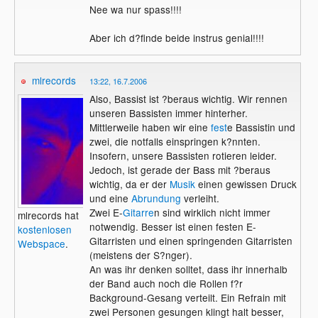
Nee wa nur spass!!!!
Aber ich d?finde beide instrus genial!!!!
mlrecords
13:22, 16.7.2006
Also, Bassist ist ?beraus wichtig. Wir rennen
unseren Bassisten immer hinterher.
Mittlerweile haben wir eine
fest
e Bassistin und
zwei, die notfalls einspringen k?nnten.
Insofern, unsere Bassisten rotieren leider.
Jedoch, ist gerade der Bass mit ?beraus
wichtig, da er der
Musik
einen gewissen Druck
und eine
Abrundung
verleiht.
Zwei E-
Gitarre
n sind wirklich nicht immer
mlrecords hat
notwendig. Besser ist einen festen E-
kostenlosen
Gitarristen und einen springenden Gitarristen
Webspace
.
(meistens der S?nger).
An was ihr denken solltet, dass ihr innerhalb
der Band auch noch die Rollen f?r
Background-Gesang verteilt. Ein Refrain mit
zwei Personen gesungen klingt halt besser,