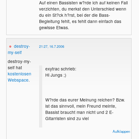
Auf einen Bassisten w?rde ich auf keinen Fall
verzichten, du merkst den Unterschied wenn
du ein St?ck h?rst, bei der die Bass-
Begleitung fehlt, es fehlt dann einfach das
gewisse Etwas.
destroy-
21:27, 16.7.2006
my-self
destroy-my-
self hat
exytrac schrieb:
kostenlosen
Hi Jungs ;)
Webspace
.
W?rde das eurer Meinung reichen? Bzw.
ist das sinnvoll, mein Freund meinte,
Bassist braucht man nicht und 2 E-
Gitarristen sind zu viel
MfG Exy
Aufklappen