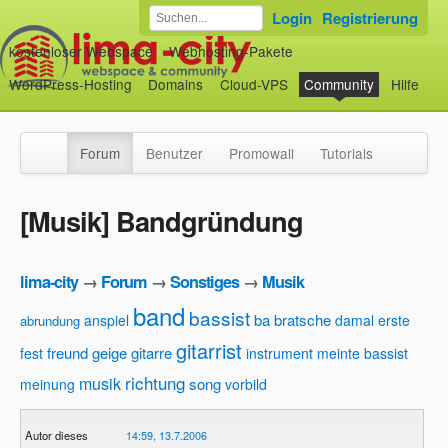
Login
Registrierung
kostenloser Webspace
Webhosting-Pakete
WordPress-Hosting
Domains
Cloud-VPS
Community
Hilfe
Forum
Benutzer
Promowall
Tutorials
[Musik] Bandgründung
lima-city
→
Forum
→
Sonstiges
→
Musik
band
bassist
ba
bratsche
anspiel
damal
erste
abrundung
gitarrist
freund
geige
gitarre
fest
instrument
meinte bassist
richtung
musik
song
meinung
vorbild
Autor dieses
14:59, 13.7.2006