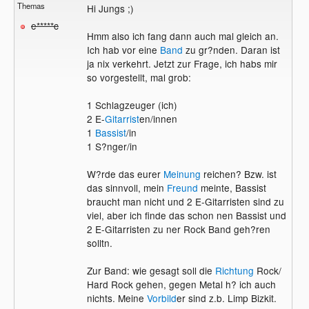
Themas
Hi Jungs ;)
e*****c
Hmm also ich fang dann auch mal gleich an.
Ich hab vor eine
Band
zu gr?nden. Daran ist
ja nix verkehrt. Jetzt zur Frage, ich habs mir
so vorgestellt, mal grob:
1 Schlagzeuger (ich)
2 E-
Gitarrist
en/innen
1
Bassist
/in
1 S?nger/in
W?rde das eurer
Meinung
reichen? Bzw. ist
das sinnvoll, mein
Freund
meinte, Bassist
braucht man nicht und 2 E-Gitarristen sind zu
viel, aber ich finde das schon nen Bassist und
2 E-Gitarristen zu ner Rock Band geh?ren
solltn.
Zur Band: wie gesagt soll die
Richtung
Rock/
Hard Rock gehen, gegen Metal h? ich auch
nichts. Meine
Vorbild
er sind z.b. Limp Bizkit.