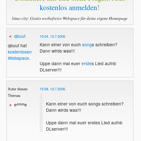
kostenlos anmelden
!
lima-city: Gratis werbefreier Webspace für deine eigene Homepage
qbuut
15:04, 13.7.2006
Kann einer von euch
song
s schreiben?
qbuut hat
Dann wirds was!!!
kostenlosen
Webspace
.
Uppe dann mal euer
erste
s Lied aufnb
DLserver!!!
Autor dieses
15:08, 13.7.2006
Themas
Kann einer von euch songs schreiben?
e*****c
Dann wirds was!!!
Uppe dann mal euer erstes Lied aufnb
DLserver!!!