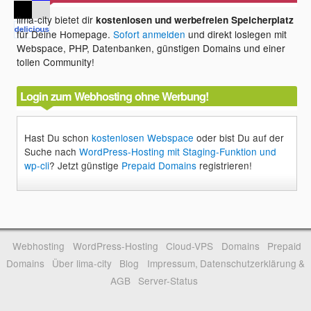
lima-city bietet dir
kostenlosen und werbefreien Speicherplatz
für Deine Homepage.
Sofort anmelden
und direkt loslegen mit
Webspace, PHP, Datenbanken, günstigen Domains und einer
tollen Community!
Login zum Webhosting ohne Werbung!
Hast Du schon
kostenlosen Webspace
oder bist Du auf der
Suche nach
WordPress-Hosting mit Staging-Funktion und
wp-cli
? Jetzt günstige
Prepaid Domains
registrieren!
Webhosting
WordPress-Hosting
Cloud-VPS
Domains
Prepaid
Domains
Über lima-city
Blog
Impressum, Datenschutzerklärung &
AGB
Server-Status