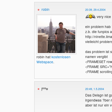
robin
20:39, 29.4.2004
very nice
ein problem hab i
z.b. die funpics 
http://ninette.li
vielleicht probier
das problem ist s
namen vergibt
robin hat
kostenlosen
<FRAMESET rows
Webspace
.
<FRAME SRC="http
<FRAME scrolli
j***u
20:49, 1.5.2004
Das Deisgn ist g
irgendwas ?ber r
aber ist nur ein 