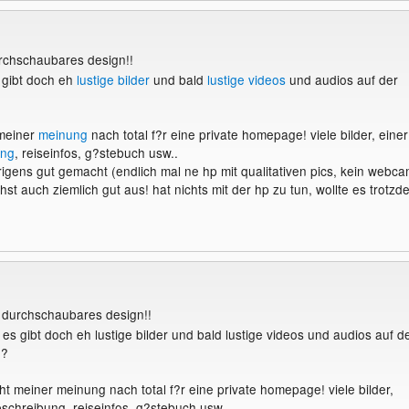
rchschaubares design!!
gibt doch eh
lustige bilder
und bald
lustige videos
und audios auf der
 meiner
meinung
nach total f?r eine private homepage! viele bilder, einer
ung
, reiseinfos, g?stebuch usw..
rigens gut gemacht (endlich mal ne hp mit qualitativen pics, kein webca
hst auch ziemlich gut aus! hat nichts mit der hp zu tun, wollte es trotzd
 durchschaubares design!!
es gibt doch eh lustige bilder und bald lustige videos und audios auf d
h?
cht meiner meinung nach total f?r eine private homepage! viele bilder,
eschreibung, reiseinfos, g?stebuch usw..