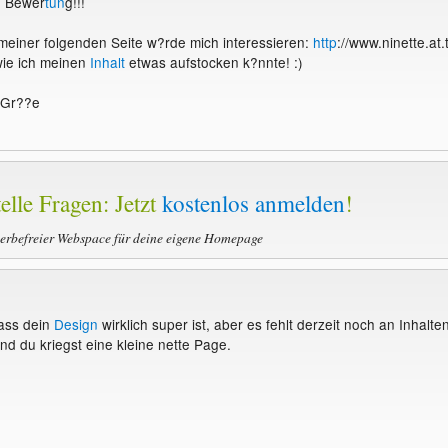
ve Bewer
tun
g!!!
einer folgenden Seite w?rde mich interessieren:
http
://www.ninette.at.t
wie ich meinen
Inhalt
etwas aufstocken k?nnte! :)
 Gr??e
elle Fragen: Jetzt
kostenlos anmelden
!
werbefreier Webspace für deine eigene Homepage
dass dein
Design
wirklich super ist, aber es fehlt derzeit noch an Inhalten
nd du kriegst eine kleine nette Page.