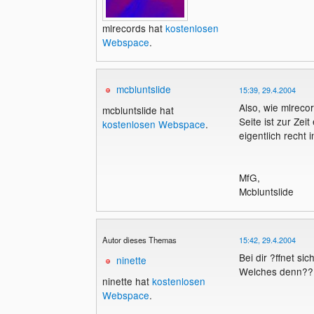
mlrecords hat
kostenlosen
Webspace
.
mcbluntslide
15:39, 29.4.2004
Also, wie mlreco
mcbluntslide hat
Seite ist zur Ze
kostenlosen Webspace
.
eigentlich recht 
MfG,
Mcbluntslide
Autor dieses Themas
15:42, 29.4.2004
Bei dir ?ffnet si
ninette
Welches denn?? B
ninette hat
kostenlosen
Webspace
.