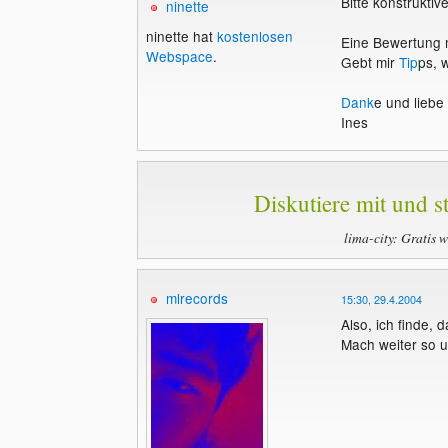
Bitte konstrukti
ninette
ninette hat
kostenlosen
Eine Bewertung m
Webspace
.
Gebt mir
Tip
ps, 
Dank
e und liebe
Ines
Diskutiere mit und st
lima-city: Gratis 
mlrecords
15:30, 29.4.2004
Also, ich finde, 
Mach weiter so u