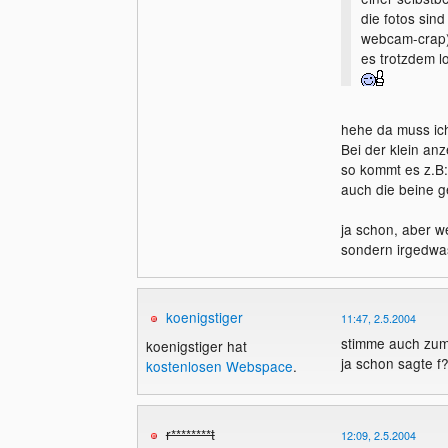
die fotos sind
webcam-crap),
es trotzdem 
hehe da muss ich 
Bei der klein anz
so kommt es z.B:
auch die beine g
ja schon, aber w
sondern irgedwas
koenigstiger
11:47, 2.5.2004
stimme auch zum 
koenigstiger hat
ja schon sagte f
kostenlosen Webspace
.
r********t
12:09, 2.5.2004