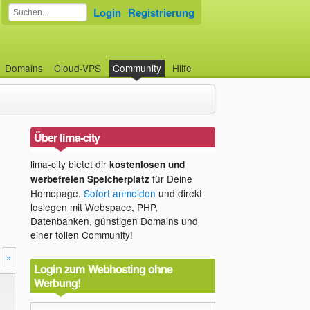
Login
Registrierung
Domains
Cloud-VPS
Community
Hilfe
Über lima-city
lima-city bietet dir
kostenlosen und
für Deine
werbefreien Speicherplatz
Homepage.
Sofort anmelden
und direkt
loslegen mit Webspace, PHP,
Datenbanken, günstigen Domains und
einer tollen Community!
»
Login zum Webhosting ohne
Werbung!