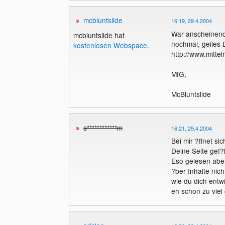
mcbluntslide
16:19, 29.4.2004
War anscheinend 
mcbluntslide hat
nochmal, geiles 
kostenlosen Webspace
.
http://www.mitte
MfG,
McBluntslide
s************m
16:21, 29.4.2004
Bei mir ?ffnet si
Deine Seite gef?
Eso gelesen aber
?ber Inhalte nic
wie du dich entw
eh schon zu viel 