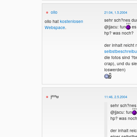
ollo
21:04, 1.5.2004
sehr sch?nes du
ollo hat
kostenlosen
@jjacu: fun
es 
Webspace
.
hp? was noch?
der inhalt reicht
selbstbeschreib
die fotos sind ?b
crap), und du sie
loswerden)
j***u
11:46, 2.5.2004
sehr sch?nes
@jjacu: fun
hp? was noc
der inhalt rei
einer selbstb