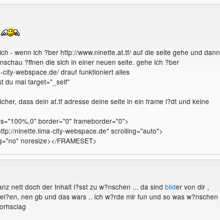
ch - wenn ich ?ber http://www.ninette.at.tf/ auf die seite gehe und dann
anschau ?ffnen die sich in einer neuen seite. gehe ich ?ber
ma-city-webspace.de/ drauf funktioniert alles
st du mal target="_self"
icher, dass dein at.tf adresse deine seite in ein frame l?dt und keine
="100%,0" border="0" frameborder="0">
://ninette.lima-city-webspace.de" scrolling="auto">
ng="no" noresize></FRAMESET>
anz nett doch der Inhalt l?sst zu w?nschen ... da sind
bild
er von dir ,
ei?en, nen gb und das wars .. ich w?rde mir fun und so was w?nschen 
vorhsclag