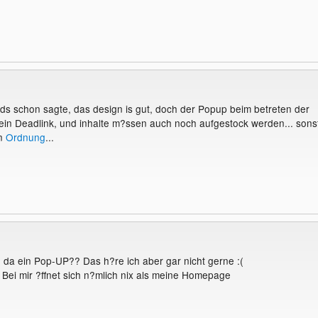
rds schon sagte, das design is gut, doch der Popup beim betreten der
it ein Deadlink, und inhalte m?ssen auch noch aufgestock werden... sons
in
Ordnung
...
ch da ein Pop-UP?? Das h?re ich aber gar nicht gerne :(
ei mir ?ffnet sich n?mlich nix als meine Homepage