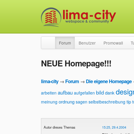
Forum
Benutzer
Promowall
T
NEUE Homepage!!!
lima-city
→
Forum
→
Die eigene Homepage
desig
aufbau
bild
dank
arbeiten
aufgefallen
ordnung
tip
meinung
sagen
selbstbeschreibung
Autor dieses Themas
15:25, 29.4.2004