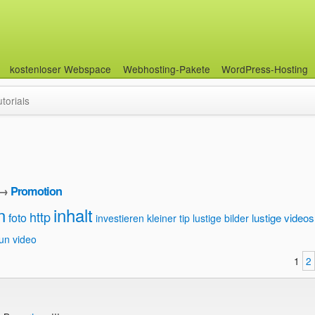
kostenloser Webspace
Webhosting-Pakete
WordPress-Hosting
utorials
→
Promotion
n
inhalt
http
foto
lustige videos
investieren
kleiner tip
lustige bilder
tun
video
1
2