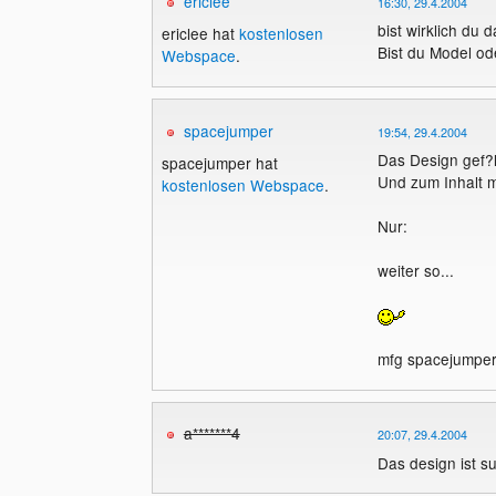
ericlee
16:30, 29.4.2004
bist wirklich du 
ericlee hat
kostenlosen
Bist du Model od
Webspace
.
spacejumper
19:54, 29.4.2004
Das Design gef?l
spacejumper hat
Und zum Inhalt m
kostenlosen Webspace
.
Nur:
weiter so...
mfg spacejumpe
a*******4
20:07, 29.4.2004
Das design ist s