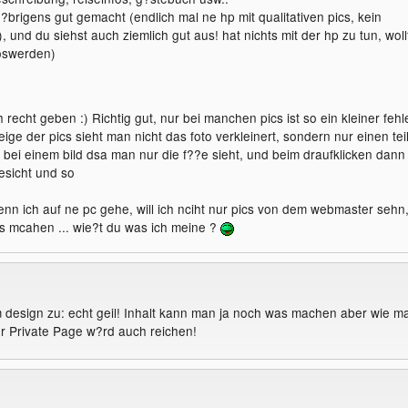
 ?brigens gut gemacht (endlich mal ne hp mit qualitativen pics, kein
 und du siehst auch ziemlich gut aus! hat nichts mit der hp zu tun, woll
loswerden)
recht geben :) Richtig gut, nur bei manchen pics ist so ein kleiner fehle
eige der pics sieht man nicht das foto verkleinert, sondern nur einen teil
 bei einem bild dsa man nur die f??e sieht, und beim draufklicken dann
esicht und so
enn ich auf ne pc gehe, will ich nciht nur pics von dem webmaster sehn
 mcahen ... wie?t du was ich meine ?
design zu: echt geil! Inhalt kann man ja noch was machen aber wie m
?r Private Page w?rd auch reichen!