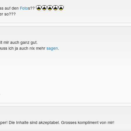
das auf den
Foto
s??
er so???
lt mir auch ganz gut.
uss ich ja auch nix mehr
sagen
.
r
uper! Die Inhalte sind akzeptabel. Grosses kompliment von mir!