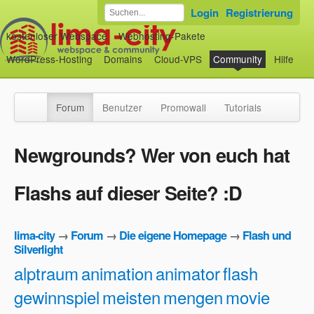
Login
Registrierung
kostenloser Webspace
Webhosting-Pakete
WordPress-Hosting
Domains
Cloud-VPS
Community
Hilfe
Forum
Benutzer
Promowall
Tutorials
Newgrounds? Wer von euch hat
Flashs auf dieser Seite? :D
lima-city
→
Forum
→
Die eigene Homepage
→
Flash und
Silverlight
alptraum
animation
animator
flash
gewinnspiel
meisten
mengen
movie