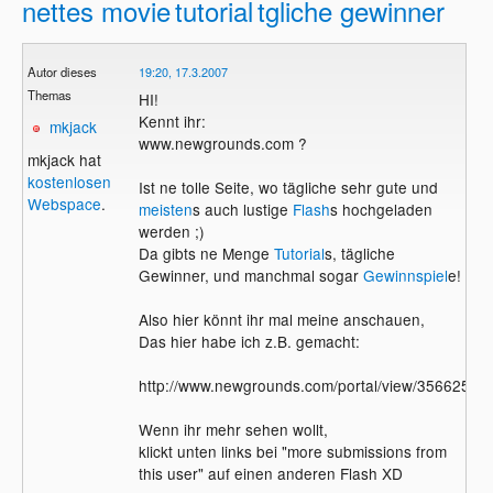
nettes movie
tutorial
tgliche gewinner
Autor dieses
19:20, 17.3.2007
Themas
HI!
Kennt ihr:
mkjack
www.newgrounds.com ?
mkjack hat
kostenlosen
Ist ne tolle Seite, wo tägliche sehr gute und
Webspace
.
meisten
s auch lustige
Flash
s hochgeladen
werden ;)
Da gibts ne Menge
Tutorial
s, tägliche
Gewinner, und manchmal sogar
Gewinnspiel
e!
Also hier könnt ihr mal meine anschauen,
Das hier habe ich z.B. gemacht:
http://www.newgrounds.com/portal/view/356625
Wenn ihr mehr sehen wollt,
klickt unten links bei "more submissions from
this user" auf einen anderen Flash XD