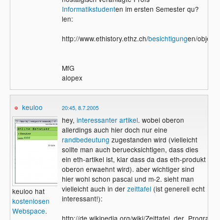
Informatikstudent
en im ersten Semester qu?
len:
http://www.ethistory.ethz.ch/
besichtigung
en/objekte/l
MfG
alopex
keuloo
20:45, 8.7.2005
hey,
interessanter artikel
. wobei oberon
allerdings auch hier doch nur eine
randbedeutung
zugestanden wird (vielleicht
sollte man auch beruecksichtigen, dass dies
ein eth-artikel ist, klar dass da das eth-produkt
oberon erwaehnt wird). aber wichtiger sind
hier wohl schon pascal und m-2. sieht man
vielleicht auch in der
zeittafel
(ist generell echt
keuloo hat
interessant!):
kostenlosen
Webspace
.
http://de.wikipedia.org/wiki/Zeittafel_der_Program