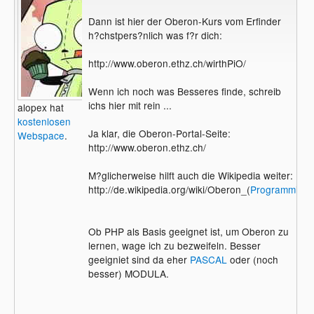
Dann ist hier der Oberon-Kurs vom Erfinder
h?chstpers?nlich was f?r dich:
http://www.oberon.ethz.ch/wirthPiO/
Wenn ich noch was Besseres finde, schreib
ichs hier mit rein ...
alopex hat
kostenlosen
Ja klar, die Oberon-Portal-Seite:
Webspace
.
http://www.oberon.ethz.ch/
M?glicherweise hilft auch die Wikipedia weiter:
http://de.wikipedia.org/wiki/Oberon_(
Programmiers
Ob PHP als Basis geeignet ist, um Oberon zu
lernen, wage ich zu bezweifeln. Besser
geeigniet sind da eher
PASCAL
oder (noch
besser) MODULA.