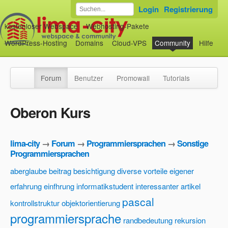
Login
Registrierung
kostenloser Webspace
Webhosting-Pakete
WordPress-Hosting
Domains
Cloud-VPS
Community
Hilfe
Forum
Benutzer
Promowall
Tutorials
Oberon Kurs
lima-city
→
Forum
→
Programmiersprachen
→
Sonstige
Programmiersprachen
aberglaube
beitrag
besichtigung
diverse vorteile
eigener
erfahrung
einfhrung
informatikstudent
interessanter artikel
pascal
kontrollstruktur
objektorientierung
programmiersprache
randbedeutung
rekursion