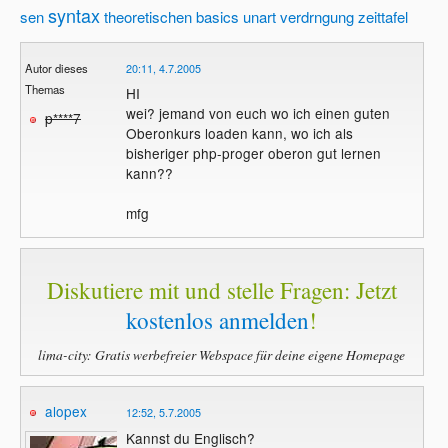
syntax
sen
theoretischen basics
unart
verdrngung
zeittafel
Autor dieses
20:11, 4.7.2005
Themas
HI
wei? jemand von euch wo ich einen guten
p****7
Oberonkurs loaden kann, wo ich als
bisheriger php-proger oberon gut lernen
kann??
mfg
Diskutiere mit und stelle Fragen: Jetzt
kostenlos anmelden
!
lima-city: Gratis werbefreier Webspace für deine eigene Homepage
alopex
12:52, 5.7.2005
Kannst du Englisch?