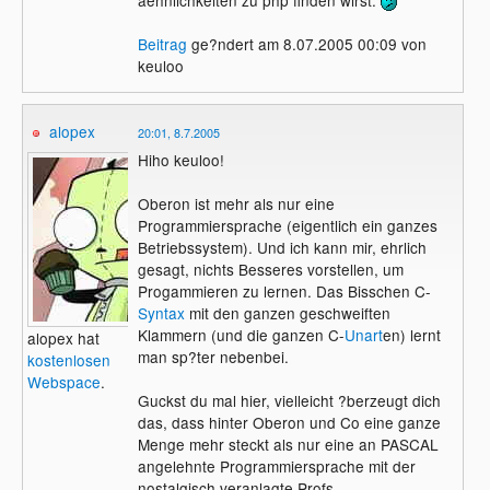
Beitrag
ge?ndert am 8.07.2005 00:09 von
keuloo
alopex
20:01, 8.7.2005
Hiho keuloo!
Oberon ist mehr als nur eine
Programmiersprache (eigentlich ein ganzes
Betriebssystem). Und ich kann mir, ehrlich
gesagt, nichts Besseres vorstellen, um
Progammieren zu lernen. Das Bisschen C-
Syntax
mit den ganzen geschweiften
Klammern (und die ganzen C-
Unart
en) lernt
alopex hat
man sp?ter nebenbei.
kostenlosen
Webspace
.
Guckst du mal hier, vielleicht ?berzeugt dich
das, dass hinter Oberon und Co eine ganze
Menge mehr steckt als nur eine an PASCAL
angelehnte Programmiersprache mit der
nostalgisch veranlagte Profs