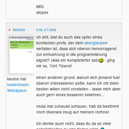
MfG
alopex
keuloo
0:06, 8.7.2005
oh shit, bist du auch das opfer eines
komischen profs, der dem
aberglaube
n
verfallen ist, dass sich oberon hervorragend
zur einfuehrung in die programmierung
eignet? (was ein komplizierter satz
- ging
mir so, ?cht ?tzend!
einen anderen grund, warum sich jemand fuer
keuloo hat
oberon interessieren sollte, kann ich mir beim
kostenlosen
besten willen nicht vorstellen - lasse mich aber
Webspace
.
auch gern eines besseren belehren...
muss mal zuhause schauen, hab da bestimmt
noch diverses zeug auf meinem rechner.
ich denke auch nicht, dass du da so viele
aehnlichkeiten zu php finden wirst.