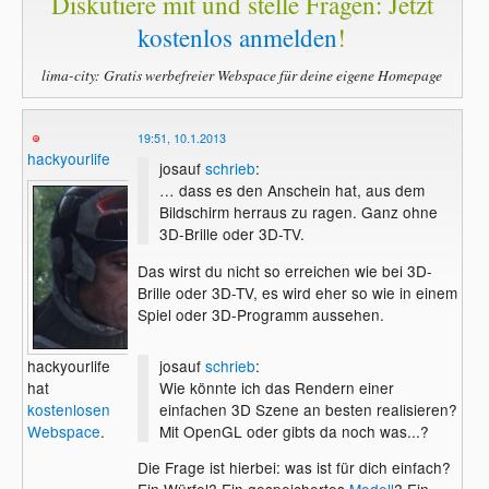
Diskutiere mit und stelle Fragen: Jetzt
kostenlos anmelden
!
lima-city: Gratis werbefreier Webspace für deine eigene Homepage
19:51, 10.1.2013
hackyourlife
josauf
schrieb
:
… dass es den Anschein hat, aus dem
Bildschirm herraus zu ragen. Ganz ohne
3D-Brille oder 3D-TV.
Das wirst du nicht so erreichen wie bei 3D-
Brille oder 3D-TV, es wird eher so wie in einem
Spiel oder 3D-Programm aussehen.
josauf
schrieb
:
hackyourlife
Wie könnte ich das Rendern einer
hat
einfachen 3D Szene an besten realisieren?
kostenlosen
Mit OpenGL oder gibts da noch was...?
Webspace
.
Die Frage ist hierbei: was ist für dich einfach?