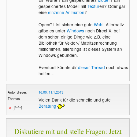
Ein Würfel? Ein gespeichertes
Modell
? Ein
gespeichertes Modell mit
Textur
en? Oder gar
eine
einzelne Animation
?
OpenGL ist sicher eine gute
Wahl
. Alternativ
gäbe es unter
Windows
noch Direct X, bei
dem schon einige Dinge wie z.B. eine
Bibliothek für Vektor-/ Matritzenrechnung
mitkommen, allerdings ist dieses System an
Windows gebunden.
Eventuell könnte dir
dieser Thread
noch etwas
helfen…
Autor dieses
16:00, 11.1.2013
Themas
Vielen Dank für die schnelle und gute
Beratung
j****f
Diskutiere mit und stelle Fragen: Jetzt