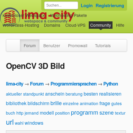
Login
Registrierung
kostenloser Webspace
Webhosting-Pakete
WordPress-Hosting
Domains
Cloud-VPS
Community
Hilfe
Forum
Benutzer
Promowall
Tutorials
OpenCV 3D Bild
lima-city
→
Forum
→
Programmiersprachen
→
Python
anschein
besten realisieren
aktueller standpunkt
beratung
brille
bibliothek
bildschirm
frage
einzelne animation
gutes
programm
szene
modell
buch
http
jemand
position
textur
url
windows
wahl