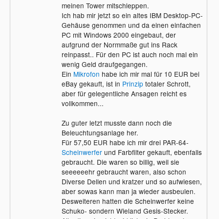
meinen Tower mitschleppen.
Ich hab mir jetzt so ein altes IBM Desktop-PC-
Gehäuse genommen und da einen einfachen
PC mit Windows 2000 eingebaut, der
aufgrund der Normmaße gut ins Rack
reinpasst.. Für den PC ist auch noch mal ein
wenig Geld draufgegangen.
Ein
Mikrofon
habe ich mir mal für 10 EUR bei
eBay gekauft, ist in
Prinzip
totaler Schrott,
aber für gelegentliche Ansagen reicht es
vollkommen...
Zu guter letzt musste dann noch die
Beleuchtungsanlage her.
Für 57,50 EUR habe ich mir drei PAR-64-
Scheinwerfer
und Farbfilter gekauft, ebenfalls
gebraucht. Die waren so billig, weil sie
seeeeeehr gebraucht waren, also schon
Diverse Dellen und kratzer und so aufwiesen,
aber sowas kann man ja wieder ausbeulen.
Desweiteren hatten die Scheinwerfer keine
Schuko- sondern Wieland Gesis-Stecker.