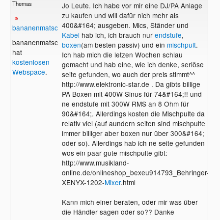
Themas
Jo Leute. Ich habe vor mir eine DJ/PA Anlage
zu kaufen und will dafür nich mehr als
400&#164; ausgeben. Mics, Ständer und
bananenmatsch2
Kabel
hab ich, ich brauch nur
endstufe
,
bananenmatsch2
boxen
(am besten passiv) und ein
mischpult
.
hat
Ich hab mich die letzen Wochen schlau
kostenlosen
gemacht und hab eine, wie ich denke, seriöse
Webspace
.
seite gefunden, wo auch der preis stimmt^^
http://www.elektronic-star.de . Da gibts billige
PA Boxen mit 400W Sinus für 74&#164;!! und
ne endstufe mit 300W RMS an 8 Ohm für
90&#164;. Allerdings kosten die Mischpulte da
relativ viel (auf aundern seiten sind mischpulte
immer billiger aber boxen nur über 300&#164;
oder so). Allerdings hab ich ne seite gefunden
wos ein paar gute mischpulte gibt:
http://www.musikland-
online.de/onlineshop_bexeu914793_Behringer-
XENYX-1202-
Mixer
.html
Kann mich einer beraten, oder mir was über
die Händler sagen oder so?? Danke