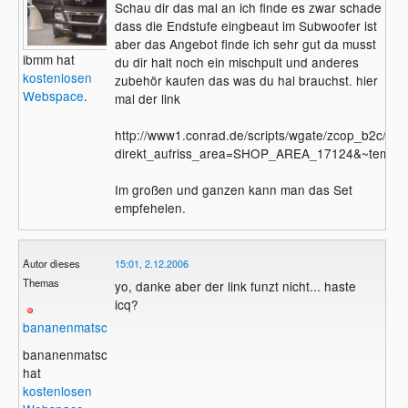
Schau dir das mal an ich finde es zwar schade
dass die Endstufe eingbeaut im Subwoofer ist
aber das Angebot finde ich sehr gut da musst
ibmm hat
du dir halt noch ein mischpult und anderes
kostenlosen
zubehör kaufen das was du hal brauchst. hier
Webspace
.
mal der link
http://www1.conrad.de/scripts/wgate/zcop_b2c/
direkt_aufriss_area=SHOP_AREA_17124&~templa
Im großen und ganzen kann man das Set
empfehelen.
Autor dieses
15:01, 2.12.2006
Themas
yo, danke aber der link funzt nicht... haste
icq?
bananenmatsch2
bananenmatsch2
hat
kostenlosen