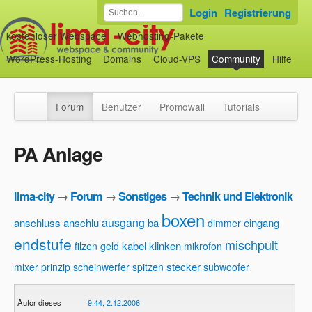
Login
Registrierung
kostenloser Webspace
Webhosting-Pakete
WordPress-Hosting
Domains
Cloud-VPS
Community
Hilfe
Forum
Benutzer
Promowall
Tutorials
PA Anlage
lima-city
→
Forum
→
Sonstiges
→
Technik und Elektronik
boxen
ausgang
anschluss
anschlu
ba
eingang
dimmer
endstufe
mischpult
kabel
klinken
filzen
geld
mikrofon
stecker
mixer
prinzip
scheinwerfer
spitzen
subwoofer
Autor dieses
9:44, 2.12.2006