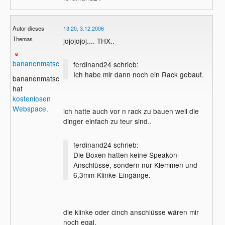
Autor dieses
13:20, 3.12.2006
Themas
jojojojoj.... THX..
bananenmatsch2
ferdinand24 schrieb:
Ich habe mir dann noch ein Rack gebaut.
bananenmatsch2
hat
kostenlosen
Webspace
.
ich hatte auch vor n rack zu bauen weil die
dinger einfach zu teur sind..
ferdinand24 schrieb:
Die Boxen hatten keine Speakon-
Anschlüsse, sondern nur Klemmen und
6,3mm-Klinke-Eingänge.
die klinke oder cinch anschlüsse wären mir
noch egal.