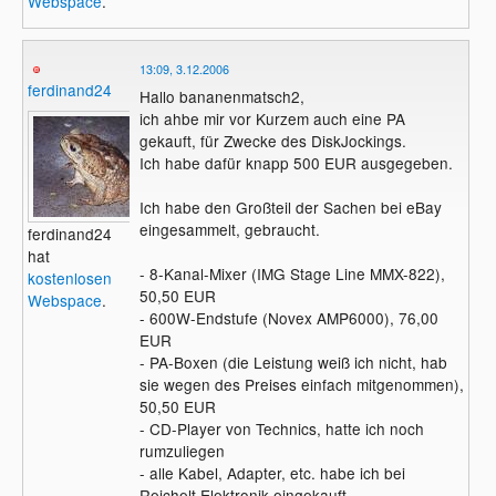
Webspace
.
13:09, 3.12.2006
ferdinand24
Hallo bananenmatsch2,
ich ahbe mir vor Kurzem auch eine PA
gekauft, für Zwecke des DiskJockings.
Ich habe dafür knapp 500 EUR ausgegeben.
Ich habe den Großteil der Sachen bei eBay
eingesammelt, gebraucht.
ferdinand24
hat
- 8-Kanal-Mixer (IMG Stage Line MMX-822),
kostenlosen
50,50 EUR
Webspace
.
- 600W-Endstufe (Novex AMP6000), 76,00
EUR
- PA-Boxen (die Leistung weiß ich nicht, hab
sie wegen des Preises einfach mitgenommen),
50,50 EUR
- CD-Player von Technics, hatte ich noch
rumzuliegen
- alle Kabel, Adapter, etc. habe ich bei
Reichelt Elektronik eingekauft