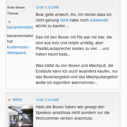
Autor dieses
13:39, 2.12.2006
Themas
Bow, geile antwort, thx. Ich denke dass ich
nicht genung
Geld
habe noch
subwoofer
würfel zu kaufen...
bananenmatsch2
bananenmatsch2
Das mit den Boxen mit Filz war mir klar, die
hat
sind aus holz und relativ anfällig, aber
kostenlosen
PlastikLautsprecher kosten zu viel ... und
Webspace
.
haben kaum bass...
Was hältst du von Boxen und Mischpult, die
Endstufe kann ich auch woanders kaufen, nur
das Boxenangebot und das Mischpultangebot
wollte ich eigentlich wahrnehmen...
ibmm
14:00, 2.12.2006
Hallo die Boxen haben wie gesagt den
Speakon anschluss nicht sondern nur die
Wohnzimmer version anschluss.