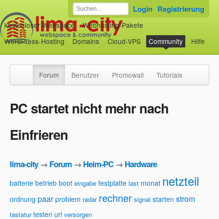
Login
Registrierung
kostenloser Webspace
Webhosting-Pakete
WordPress-Hosting
Domains
Cloud-VPS
Community
Hilfe
Forum
Benutzer
Promowall
Tutorials
PC startet nicht mehr nach
Einfrieren
lima-city
→
Forum
→
Heim-PC
→
Hardware
netzteil
batterie
betrieb
boot
festplatte
monat
eingabe
last
rechner
paar
strom
ordnung
problem
starten
radar
signal
testen
url
tastatur
versorgen