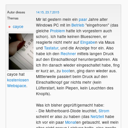
Autor dieses
14:15, 23.7.2015
Themas
Mir ist gestern mein ein
paar
Jahre alter
Windows PC mit im
Betrieb
"eingefroren" (das
cayce
gleiche
Problem
hatte ich vorgestern auch
schon). Ich hatte keinen Bluescreen, er
reagierte nicht mehr auf
Eingabe
n via Maus
und
Tastatur
, und die Anzeige fror ein. Also
habe ich den
Rechner
mittels langen Druck
auf den Einschaltknopf heruntergefahren. Als
ich ihn danach wieder eingeschaltet habe, fing
er kurz an, zu
boot
en, ging dann wieder aus.
cayce hat
Mittlerweile passiert beim Druck auf den
kostenlosen
Einschaltknopf gar nichts mehr (kein
Webspace
.
Lüfterstart, kein Piepen, kein Leuchten des
Knopfs).
Was ich bisher geprüft/gemacht habe:
- Die Motherboard-Diode leuchtet,
Strom
scheint er also zu haben (das
Netzteil
habe
ich vor ein paar
Monat
en getauscht. weil mein
altes nicht genug Leistung hatte, eine zweite,