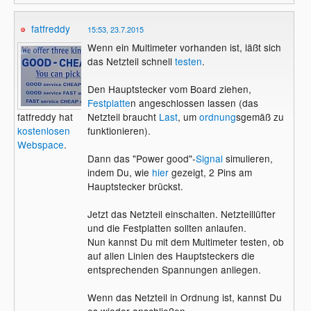
fatfreddy
15:53, 23.7.2015
Wenn ein Multimeter vorhanden ist, läßt sich
das Netzteil schnell
testen
.
Den Hauptstecker vom Board ziehen,
Festplatte
n angeschlossen lassen (das
Netzteil braucht
Last
, um
ordnung
sgemäß zu
fatfreddy hat
funktionieren).
kostenlosen
Webspace
.
Dann das "Power good"-
Signal
simulieren,
indem Du, wie
hier
gezeigt, 2 Pins am
Hauptstecker brückst.
Jetzt das Netzteil einschalten. Netzteillüfter
und die Festplatten sollten anlaufen.
Nun kannst Du mit dem Multimeter testen, ob
auf allen Linien des Hauptsteckers die
entsprechenden Spannungen anliegen.
Wenn das Netzteil in Ordnung ist, kannst Du
es wieder anschließen.