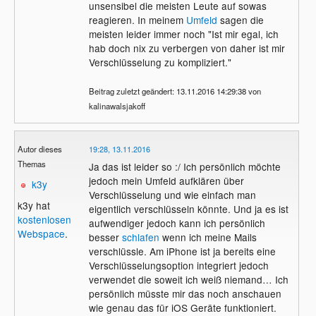
unsensibel die meisten Leute auf sowas
reagieren. In meinem
Umfeld
sagen die
meisten leider immer noch "Ist mir egal, ich
hab doch nix zu verbergen von daher ist mir
Verschlüsselung zu kompliziert."
Beitrag zuletzt geändert: 13.11.2016 14:29:38 von
kalinawalsjakoff
Autor dieses
19:28, 13.11.2016
Themas
Ja das ist leider so :/ Ich persönlich möchte
jedoch mein Umfeld aufklären über
k3y
Verschlüsselung und wie einfach man
k3y hat
eigentlich verschlüsseln könnte. Und ja es ist
kostenlosen
aufwendiger jedoch kann ich persönlich
Webspace
.
besser
schlafen
wenn ich meine Mails
verschlüssle. Am iPhone ist ja bereits eine
Verschlüsselungsoption integriert jedoch
verwendet die soweit ich weiß niemand… Ich
persönlich müsste mir das noch anschauen
wie genau das für iOS Geräte funktioniert.