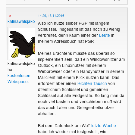
14:29, 13.11.2016
kalinawalsjakoff
Also ich nutze selber PGP mit langem
Schlüssel. Insgesamt ist das noch zu wenig
verbreitet, denn kaum einer der
Leute
in
meinem Adressbuch hat PGP.
Meines Erachtens müsste das überall so
implementiert sein, daß ein Windowsnitzer am
kalinawalsjakoff
Outlook, ein Linuxnutzer mit seinem
hat
Webbrowser oder ein Handynutzer in seinem
kostenlosen
Mailclient mit einem Klick nutzen kann. Das
Webspace
.
erfordert aber einen
leichten Tausch
von
öffentlichem Schlüssel und geheimen
Schlüssel auf alle Endgeräte. So lang man da
noch viel basteln und verschieben muß wird
das auch Laien und Gelegenheitsnutzer
abhalten.
Bei dem Datenleck um WoT
letzte Woche
habe ich wieder mal festgestellt, wie