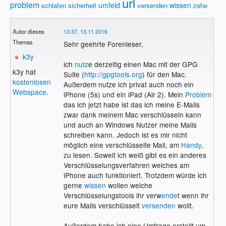
url
problem
umfeld
wissen
schlafen
sicherheit
versenden
zehe
Autor dieses
13:37, 13.11.2016
Themas
Sehr geehrte Forenleser,
k3y
ich
nutz
e derzeitig einen Mac mit der GPG
k3y hat
Suite (
http://gpgtools.org
) für den Mac.
kostenlosen
Außerdem nutze ich privat auch noch ein
Webspace
.
iPhone (5s) und ein iPad (Air 2). Mein
Problem
das ich jetzt habe ist das ich meine E-Mails
zwar dank meinem Mac verschlüsseln kann
und auch an Windows Nutzer meine Mails
schreiben kann. Jedoch ist es mir nicht
möglich eine verschlüsselte Mail, am
Handy
,
zu lesen. Soweit ich weiß gibt es ein anderes
Verschlüsselungsverfahren welches am
iPhone auch funktioniert. Trotzdem würde ich
gerne
wissen
wollen welche
Verschlüsselungstools ihr verw
ende
t wenn ihr
eure Mails verschlüsselt
versenden
wollt.
Außerdem habe ich eine Umfrage erstellt um