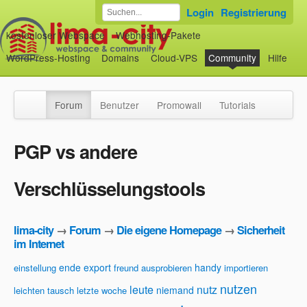
Login
Registrierung
kostenloser Webspace
Webhosting-Pakete
WordPress-Hosting
Domains
Cloud-VPS
Community
Hilfe
Forum
Benutzer
Promowall
Tutorials
PGP vs andere
Verschlüsselungstools
lima-city
→
Forum
→
Die eigene Homepage
→
Sicherheit
im Internet
ende
export
handy
einstellung
freund ausprobieren
importieren
nutzen
leute
nutz
niemand
leichten tausch
letzte woche