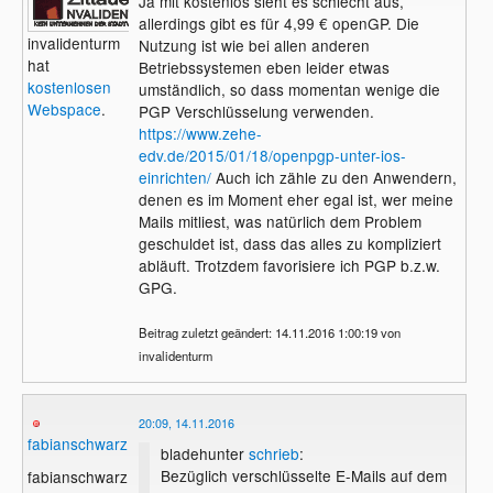
Ja mit kostenlos sieht es schlecht aus,
allerdings gibt es für 4,99 € openGP. Die
invalidenturm
Nutzung ist wie bei allen anderen
hat
Betriebssystemen eben leider etwas
kostenlosen
umständlich, so dass momentan wenige die
Webspace
.
PGP Verschlüsselung verwenden.
https://www.zehe-
edv.de/2015/01/18/openpgp-unter-ios-
einrichten/
Auch ich zähle zu den Anwendern,
denen es im Moment eher egal ist, wer meine
Mails mitliest, was natürlich dem Problem
geschuldet ist, dass das alles zu kompliziert
abläuft. Trotzdem favorisiere ich PGP b.z.w.
GPG.
Beitrag zuletzt geändert: 14.11.2016 1:00:19 von
invalidenturm
20:09, 14.11.2016
fabianschwarz
bladehunter
schrieb
:
Bezüglich verschlüsselte E-Mails auf dem
fabianschwarz