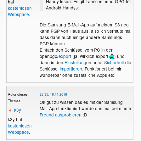
Handy lesen: Es gibt anscheinend GPG für
hat
Android Handys:
kostenlosen
Webspace
.
Die Samsung E-Mail-App auf meinem S3 neo
kann PGP von Haus aus, also ich vermute mal
dass dann auch einige andere Samsungs
PGP können...
Einfach den Schlüssel vom PC in den
openpgp/
export
(ja, wirklich export
) und
dann in den
Einstellung
en unter
Sicherheit
die
Schlüssel
importieren
. Funktionert bei mir
wunderbar ohne zusätzliche Apps etc.
Autor dieses
23:35, 19.11.2016
Themas
Ok gut zu wissen das es mit der Samsung
Mail-App funktioniert werde das mal bei einem
k3y
Freund ausprobieren
:D
k3y hat
kostenlosen
Webspace
.