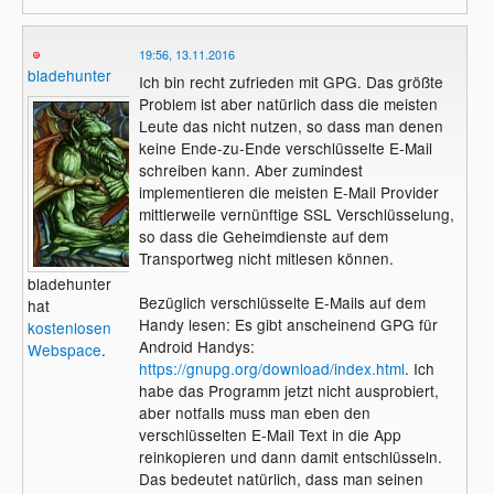
19:56, 13.11.2016
bladehunter
Ich bin recht zufrieden mit GPG. Das größte
Problem ist aber natürlich dass die meisten
Leute das nicht nutzen, so dass man denen
keine Ende-zu-Ende verschlüsselte E-Mail
schreiben kann. Aber zumindest
implementieren die meisten E-Mail Provider
mittlerweile vernünftige SSL Verschlüsselung,
so dass die Geheimdienste auf dem
Transportweg nicht mitlesen können.
bladehunter
Bezüglich verschlüsselte E-Mails auf dem
hat
Handy lesen: Es gibt anscheinend GPG für
kostenlosen
Android Handys:
Webspace
.
https://gnupg.org/download/index.html
. Ich
habe das Programm jetzt nicht ausprobiert,
aber notfalls muss man eben den
verschlüsselten E-Mail Text in die App
reinkopieren und dann damit entschlüsseln.
Das bedeutet natürlich, dass man seinen