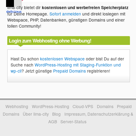
lima-city bietet dir
kostenlosen und werbefreien Speicherplatz
für Deine Homepage.
Sofort anmelden
und direkt loslegen mit
Webspace, PHP, Datenbanken, günstigen Domains und einer
tollen Community!
Login zum Webhosting ohne Werbung!
Hast Du schon
kostenlosen Webspace
oder bist Du auf der
Suche nach
WordPress-Hosting mit Staging-Funktion und
wp-cli
? Jetzt günstige
Prepaid Domains
registrieren!
Webhosting
WordPress-Hosting
Cloud-VPS
Domains
Prepaid
Domains
Über lima-city
Blog
Impressum, Datenschutzerklärung &
AGB
Server-Status