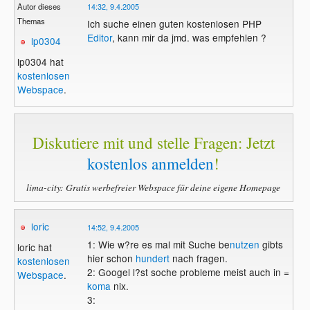
Autor dieses
14:32, 9.4.2005
Themas
Ich suche einen guten kostenlosen PHP
Editor
, kann mir da jmd. was empfehlen ?
lp0304
lp0304 hat
kostenlosen
Webspace
.
Diskutiere mit und stelle Fragen: Jetzt
kostenlos anmelden
!
lima-city: Gratis werbefreier Webspace für deine eigene Homepage
loric
14:52, 9.4.2005
1: Wie w?re es mal mit Suche be
nutzen
gibts
loric hat
hier schon
hundert
nach fragen.
kostenlosen
2: Googel l?st soche probleme meist auch in =
Webspace
.
koma
nix.
3: