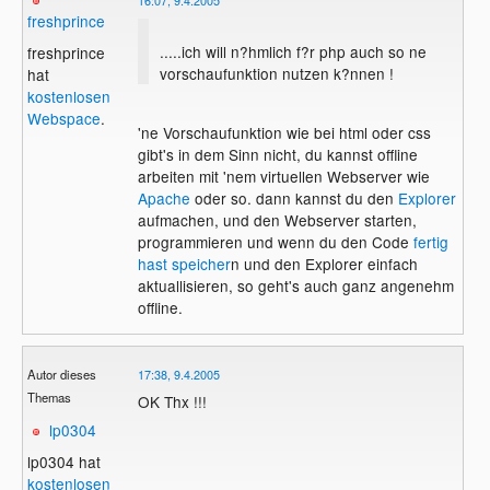
16:07, 9.4.2005
freshprince
.....ich will n?hmlich f?r php auch so ne
freshprince
vorschaufunktion nutzen k?nnen !
hat
kostenlosen
Webspace
.
'ne Vorschaufunktion wie bei html oder css
gibt's in dem Sinn nicht, du kannst offline
arbeiten mit 'nem virtuellen Webserver wie
Apache
oder so. dann kannst du den
Explorer
aufmachen, und den Webserver starten,
programmieren und wenn du den Code
fertig
hast
speicher
n und den Explorer einfach
aktuallisieren, so geht's auch ganz angenehm
offline.
Autor dieses
17:38, 9.4.2005
Themas
OK Thx !!!
lp0304
lp0304 hat
kostenlosen