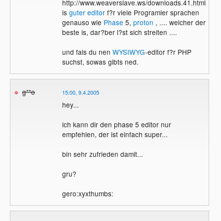
http://www.weaverslave.ws/downloads.41.html
is
guter editor
f?r viele Programier sprachen
genauso wie
Phase
5,
proton
, .... welcher der
beste is, dar?ber l?st sich streiten ....
und fals du nen
WYSIWYG
-editor f?r PHP
suchst, sowas gibts ned.
g**o
15:00, 9.4.2005
hey...
ich kann dir den phase 5 editor nur
empfehlen, der ist einfach super...
bin sehr zufrieden damit...
gru?
gero:xyxthumbs: