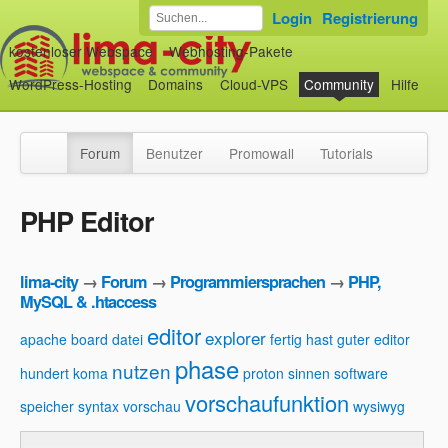
Login
Registrierung
kostenloser Webspace
Webhosting-Pakete
WordPress-Hosting
Domains
Cloud-VPS
Community
Hilfe
Forum
Benutzer
Promowall
Tutorials
PHP Editor
lima-city
→
Forum
→
Programmiersprachen
→
PHP,
MySQL & .htaccess
editor
explorer
apache
board
datei
fertig hast
guter editor
phase
nutzen
hundert
koma
proton
sinnen
software
vorschaufunktion
speicher
syntax
vorschau
wysiwyg