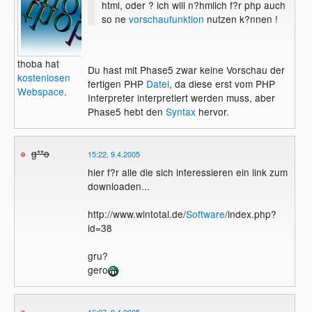
html, oder ? ich will n?hmlich f?r php auch
so ne
vorschaufunktion
nutzen k?nnen !
thoba hat
Du hast mit Phase5 zwar keine Vorschau der
kostenlosen
fertigen PHP
Datei
, da diese erst vom PHP
Webspace
.
Interpreter interpretiert werden muss, aber
Phase5 hebt den
Syntax
hervor.
g**o
15:22, 9.4.2005
hier f?r alle die sich interessieren ein link zum
downloaden...
http://www.wintotal.de/
Software
/index.php?
id=38
gru?
gero