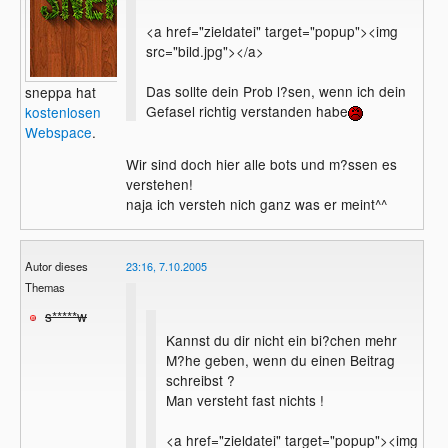
<a href="zieldatei" target="popup"><img
src="bild.jpg"></a>
Das sollte dein Prob l?sen, wenn ich dein
sneppa hat
Gefasel richtig verstanden habe
kostenlosen
Webspace
.
Wir sind doch hier alle bots und m?ssen es
verstehen!
naja ich versteh nich ganz was er meint^^
Autor dieses
23:16, 7.10.2005
Themas
s*****w
Kannst du dir nicht ein bi?chen mehr
M?he geben, wenn du einen Beitrag
schreibst ?
Man versteht fast nichts !
<a href="zieldatei" target="popup"><img