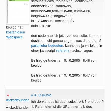
scrollbars=yes, toolbar=no, location=no,
directories=no, status=no,
menubar=no,resizable=no, width=620,
height=400');" target="022"
href="wasauchimmer.html">
dein link </a>
keuloo hat
kostenlosen
den code hab ich jetzt von der seite. kann dir
Webspace
.
deshlab nicht genau sagen, was die ersten 2
parameter
bedeuten
. kannst es ja vielleicht in
einer javascript-
referenz
nachschlagen.
Beitrag ge?ndert am 9.10.2005 18:46 von
keuloo
Beitrag ge?ndert am 9.10.2005 18:47 von
keuloo
0:19, 12.10.2005
wickedthunder
Ich denke, das ist doch selbst-erkl?rend oder?
1. Parameter ist die URL innerhalb des
wickedthunder