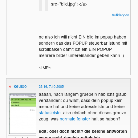
src="bild.jpg"></a>
Aufklappen
Das sollte dein Prob l?sen, wenn ich
dein Gefasel richtig verstanden habe
Wir sind doch hier alle bots und m?ssen es
ne also ich will nicht EIN bild im popup haben
verstehen!
sondern das das POPUP steuerbar istund mit
naja ich versteh nich ganz was er meint^^
scrollbalken damit ich ein EIN POPUP
mehrere bilder untereinander geben kann ;)
~IMP~
keuloo
23:16, 7.10.2005
aaaah, nach langem gruebeln hab ichs glaub
verstanden: du willst, dass dein popup kein
menue hat und keine adressleiste und keine
statusleiste
. also einfach ohne dieses granze
zeug, was
normale fenster
halt so haben?
edit: oder doch nicht? die beidne antworten
waren wohl ziemlch zeitgleich