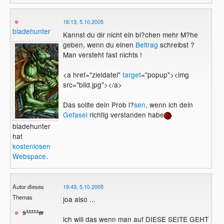
16:13, 5.10.2005
bladehunter
Kannst du dir nicht ein bi?chen mehr M?he
geben, wenn du einen
Beitrag
schreibst ?
Man versteht fast nichts !
<a href="zieldatei"
target
="popup"><img
src="bild.jpg"></a>
Das sollte dein Prob l?
sen
, wenn ich dein
Gefasel
richtig verstanden habe
bladehunter
hat
kostenlosen
Webspace
.
Autor dieses
19:43, 5.10.2005
Themas
joa also ...
s*****w
ich will das wenn man auf DIESE SEITE GEHT