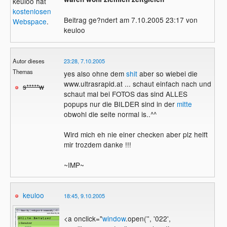
keuloo hat
kostenlosen
Beitrag ge?ndert am 7.10.2005 23:17 von
Webspace
.
keuloo
Autor dieses
23:28, 7.10.2005
Themas
yes also ohne dem
shit
aber so wiebei die
www.ultrasrapid.at ... schaut einfach nach und
s*****w
schaut mal bei FOTOS das sind ALLES
popups nur die BILDER sind in der
mitte
obwohl die seite normal is..^^
Wird mich eh nie einer checken aber plz helft
mir trozdem danke !!!
~IMP~
keuloo
18:45, 9.10.2005
<a onclick="
window
.open('', '022',