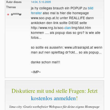
Autor dieses
14:04, 5.10.2005
Themas
ja hy collegas brauch ein POPUP zu
bild
fenster
also mal is hier die homepage
s*****w
www.soc-pvp.at.tc unter REALLIFE dann
anklicken den link sollte DIESE seite
http://www.nrg.to/soc-
clan
/img/tdot.htm
kommen .... als popup das so gro? is wie alle
fotos...
so sollte es aussehn: www.ultrasrapid.at wenn
man auf nen spielttag dr?ckt... so als popup...
danke schon mal!!!
~IMP~
Diskutiere mit und stelle Fragen: Jetzt
kostenlos anmelden
!
lima-city: Gratis werbefreier Webspace für deine eigene Homepage