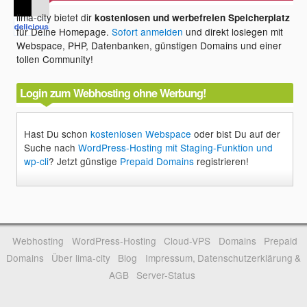
lima-city bietet dir
kostenlosen und werbefreien Speicherplatz
für Deine Homepage.
Sofort anmelden
und direkt loslegen mit
Webspace, PHP, Datenbanken, günstigen Domains und einer
tollen Community!
Login zum Webhosting ohne Werbung!
Hast Du schon
kostenlosen Webspace
oder bist Du auf der
Suche nach
WordPress-Hosting mit Staging-Funktion und
wp-cli
? Jetzt günstige
Prepaid Domains
registrieren!
Webhosting
WordPress-Hosting
Cloud-VPS
Domains
Prepaid
Domains
Über lima-city
Blog
Impressum, Datenschutzerklärung &
AGB
Server-Status