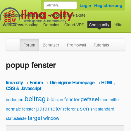
Login
Registrierung
kostenloser Webspace
Webhosting-Pakete
WordPress-Hosting
Domains
Cloud-VPS
Community
Hilfe
Forum
Benutzer
Promowall
Tutorials
popup fenster
lima-city
→
Forum
→
Die eigene Homepage
→
HTML,
CSS & Javascript
beitrag
gefasel
bild
fenster
bedeuten
clan
men
mitte
parameter
sen
normale fenster
referenz
shit
standard
target
window
statusleiste