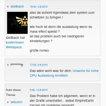
steilbach
18:40, 4.8.2010
also da scheint irgendwas dein system zum
schwitzen zu bringen !
wie hoch ist denn die auslastung wenn du
mass effect spielst ?
ist das problem auch bei niedrigeren
steilbach hat
einstellungen ?
kostenlosen
Webspace
.
grüße romeo
t********g
17:53, 5.8.2010
Das wäre wohl was für dich:
Ursache für hohe
CPU Auslastung ermitteln
Autor dieses
9:46, 13.8.2010
Themas
Das Problem habe ich allgemein, wenn er in
der Grafik umschaltet... selbst EmpireEarth
sebulon
hat bei mir probleme gemacht...