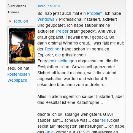
Autor dieses
15:45, 7.5.2010
Themas
So, hab jetzt auch mal ein
Problem
. Ich habe
Windows
7 Professional installiert, aktiviert
sebulon
und geupdatet. Ich habe sauber meine
aktuellen
Treiber
drauf gepackt, Anti Virus
drauf gepackt, Firewall drauf gepackt. So,
dann erstmal Winamp drauf... was fällt mir auf:
der
Rechner
hängt schon im normalen
Explorer, die grässlidchen
Energie
einstellung
en abgeschalten, die die
Festplatten mit an Gewissheit grenzender
sebulon hat
Sicherheit kaputt machen, weil die laufend
kostenlosen
abgeschalten werden und wieder 4-5
Webspace
.
sekundne brauchen zum andrehen...
Alles in allem eigentlich sauber Installiert, aber
das Resultat ist eine Katastrophe...
dachte ich ok, solange wenigstens GTA4
sauber läuft... scheiße was... das
teil
ruckelt
selbst auf niedrigsten einstellungen... ich habe
das
Spiel
vorher auf XP SP3 mit Maximalen