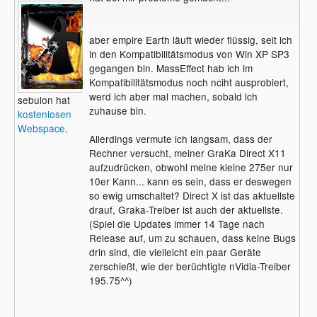
aber empire Earth läuft wieder flüssig, seit ich
in den Kompatibilitätsmodus von Win XP SP3
gegangen bin. MassEffect hab ich im
Kompatibilitätsmodus noch nciht ausprobiert,
werd ich aber mal machen, sobald ich
sebulon hat
zuhause bin.
kostenlosen
Webspace
.
Allerdings vermute ich langsam, dass der
Rechner versucht, meiner GraKa Direct X11
aufzudrücken, obwohl meine kleine 275er nur
10er Kann... kann es sein, dass er deswegen
so ewig umschaltet? Direct X ist das aktuellste
drauf, Graka-Treiber ist auch der aktuellste.
(Spiel die Updates immer 14 Tage nach
Release auf, um zu schauen, dass keine Bugs
drin sind, die vielleicht ein paar Geräte
zerschießt, wie der berüchtigte nVidia-Treiber
195.75^^)