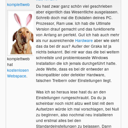
komplettweb
Du hast zwar ganz schön viel geschrieben
aber eigentlich das Wesentliche ausgelassen.
Schreib doch mal die Eckdaten deines PC.
Prozessor, Ram usw. Ich hab die Ultimate
Version drauf gemacht und das funktionerte
von Anfang an perfekt. Gut ich hab auch mehr
als nur ausreichende
Hardware
aber wie sieht
das da bei dir aus? Außer der Graka ist ja
nichts bekannt. Bei mir war das die bei weitem
schnellste und problemloseste Windows
komplettweb
Installation die ich jemals durchgeführt hatte.
hat
Jede Wette, dass es bei dir entweder an
kostenlosen
inkompatibler oder defekter Hardware,
Webspace
.
falschen Treibern oder Einstellungen liegt.
Was ich so heraus lese hast du an den
Einstellungen rumgeschraubt. Da du ja
scheinbar noch nicht allzu weit bist mit dem
Aufsetzen würde ich mal vorschlagen, bei Null
zu beginnen, also nochmal neu installieren
und erstmal alles bei den
Standardeinstellungen zu belassen. Dann