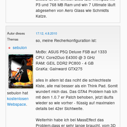
P3 und 768 MB Ram und win 7 Ultimate läuft
abgesehen von Aero Glass wie Schmidts
Katze.
Autor dieses
17:12, 4.8.2010
Themas
so, meine Recherkonfiguration ist:
sebulon
MoBo: ASUS P5Q Deluxe FSB auf 1333
CPU: Core2Duo E4300 @ 3 GHz
RAM: GEIL DDR2 PC800 - 4 GB
GraKa: Gainward GTX275
alles in allem ist das nciht die schlechteste
Kiste, alle mal besser als ein Think Pad. Somit
wundert mich das. Das GTA4 Problem hab ich
sebulon hat
mit dem 1.0.7 er Patch behoben, jetzt läufts
kostenlosen
wieder so wie vorher - flüssig auf maximalen
Webspace
.
details bei 42er Sichtweite.
Weiterhin habe ich bei MassEffect das
Problem,dass er sehr lange braucht, vom 3D