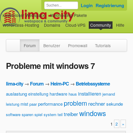
Login
Registrierung
kostenloser Webspace
Webhosting-Pakete
WordPress-Hosting
Domains
Cloud-VPS
Community
Hilfe
Forum
Benutzer
Promowall
Tutorials
Probleme mit windows 7
lima-city
→
Forum
→
Heim-PC
→
Betriebssysteme
installieren
auslastung
einstellung
hardware
haus
jemand
problem
rechner
performance
sekunde
mist
leistung
paar
windows
treiber
software
sparen
spiel
system
teil
1
2
»