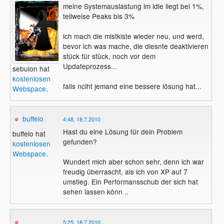
meine Systemauslastung im idle liegt bei 1%,
teilweise Peaks bis 3%
ich mach die mistkiste wieder neu, und werd,
bevor ich was mache, die diesnte deaktivieren
stück für stück, noch vor dem
Updateprozess...
sebulon hat
kostenlosen
falls nciht jemand eine bessere lösung hat...
Webspace
.
buffelo
4:48, 18.7.2010
Hast du eine Lösung für dein Problem
buffelo hat
gefunden?
kostenlosen
Webspace
.
Wundert mich aber schon sehr, denn ich war
freudig überrascht, als ich von XP auf 7
umstieg. Ein Performansschub der sich hat
sehen lassen könn ..
5:25, 18.7.2010