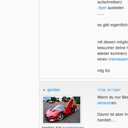
aufschreiben)
-
flyer
austeilen
......
es gibt eigentlic
mit diesen möglic
besucher deine 
wieder kommen) m
einen
interessant
mfg fizi
gordan
17:03, 16.7.2007
Wenn du nur Besu
versuch
en.
Davon ist aber i
handelt....
gordan hat
kostenlosen