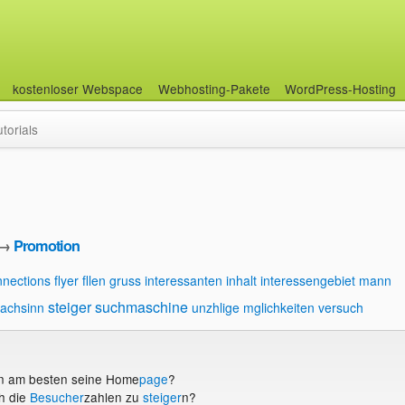
kostenloser Webspace
Webhosting-Pakete
WordPress-Hosting
utorials
→
Promotion
nnections
flyer
fllen
gruss
interessanten inhalt
interessengebiet
mann
steiger
suchmaschine
achsinn
unzhlige mglichkeiten
versuch
n am besten seine Home
page
?
ch die
Besucher
zahlen zu
steiger
n?