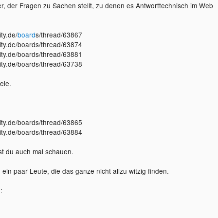
er, der Fragen zu Sachen stellt, zu denen es Antworttechnisch im Web
ty.de/
board
s/thread/63867
city.de/boards/thread/63874
city.de/boards/thread/63881
city.de/boards/thread/63738
ele.
city.de/boards/thread/63865
city.de/boards/thread/63884
est du auch mal schauen.
 ein paar Leute, die das ganze nicht allzu witzig finden.
: