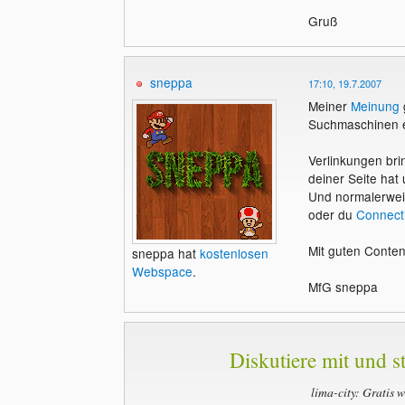
Gruß
sneppa
17:10, 19.7.2007
Meiner
Meinung
Suchmaschinen ei
Verlinkungen br
deiner Seite hat 
Und normalerweis
oder du
Connect
Mit guten Content
sneppa hat
kostenlosen
Webspace
.
MfG sneppa
Diskutiere mit und st
lima-city: Gratis 