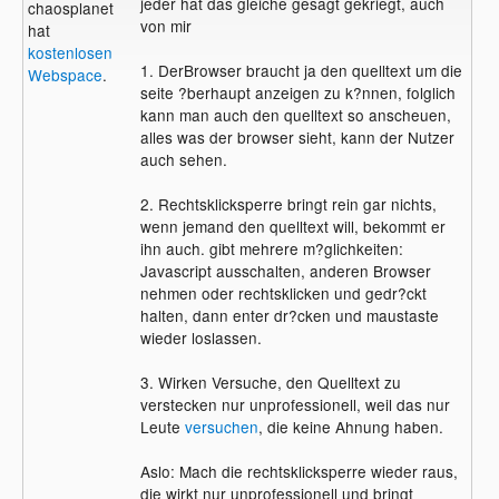
jeder hat das gleiche gesagt gekriegt, auch
chaosplanet
von mir
hat
kostenlosen
1. DerBrowser braucht ja den quelltext um die
Webspace
.
seite ?berhaupt anzeigen zu k?nnen, folglich
kann man auch den quelltext so anscheuen,
alles was der browser sieht, kann der Nutzer
auch sehen.
2. Rechtsklicksperre bringt rein gar nichts,
wenn jemand den quelltext will, bekommt er
ihn auch. gibt mehrere m?glichkeiten:
Javascript ausschalten, anderen Browser
nehmen oder rechtsklicken und gedr?ckt
halten, dann enter dr?cken und maustaste
wieder loslassen.
3. Wirken Versuche, den Quelltext zu
verstecken nur unprofessionell, weil das nur
Leute
versuchen
, die keine Ahnung haben.
Aslo: Mach die rechtsklicksperre wieder raus,
die wirkt nur unprofessionell und bringt