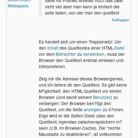
Seite mit Frames Arbeitet nutzt das zwar
Webspace
.
nicht viel aber man kann ja einfach die
seite laden, von der man den quelltext
haben will und dann auf Ansicht ->
Aufklappen
Quelltext....... Wer das Browsergame
"Ogame" kennt, wei? vielleicht auf was ich
hinaus will. In dem Browsergame wurde
Es handelt sich um einen Treppenwitz: Um
der Quelltext auch deaktiviert, selbst wenn
den
Inhalt
des Quelltextes einer HTML-
Datei
man bei Ansicht auf Quelltext klickt. Es ?
vor dem
Betrachter
zu
verstecken
, muss der
ffnet sich dann einfach nichts. Und das w?
Browser den Quelltext erstmal einlesen und
rd ich auch gerne auf meiner Seite
interpretieren.
einbauen.
Zeig mir die Adresse dieses Browsergames,
und ich liefere dir den Quelltext. Es gibt keine
M?glichkeit, den HTML-Quelltext vor einem
Browser (und damit seinem
Benutzer
) zu
verbergen: Der Browser ben?tigt den
Quelltext, um die Seite
anzeigen
zu k?nnen.
Ergo wird er die Seiten-Datei (also den
Quelltext) irgendwo zwischenspeichern m?
ssen (z.B. im Browser-Cache). Die "rechte
Maustaste zu deaktivieren", ist vollkommen