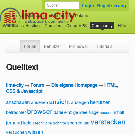
Login
Registrierung
kostenloser Webspace
Webhosting-Pakete
WordPress-Hosting
Domains
Cloud-VPS
Community
Hilfe
Forum
Benutzer
Promowall
Tutorials
Quelltext
lima-city
→
Forum
→
Die eigene Homepage
→
HTML,
CSS & Javascript
ansicht
benutzer
anschauen
ansehen
anzeigen
browser
betrachter
datei
einzige idee
frage
inhalt
hundert
verstecken
jemand
laden
sperren
tag
rechtliche schritte
wissen
versuchen