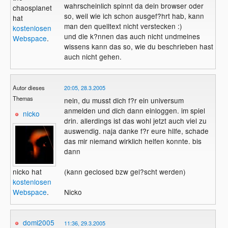
wahrscheinlich spinnt da dein browser oder
chaosplanet
so, weil wie ich schon ausgef?hrt hab, kann
hat
man den quelltext nicht verstecken :)
kostenlosen
und die k?nnen das auch nicht undmeines
Webspace
.
wissens kann das so, wie du beschrieben hast
auch nicht gehen.
Autor dieses
20:05, 28.3.2005
Themas
nein, du musst dich f?r ein universum
anmelden und dich dann einloggen. im spiel
nicko
drin. allerdings ist das wohl jetzt auch viel zu
auswendig. naja danke f?r eure hilfe, schade
das mir niemand wirklich helfen konnte. bis
dann
nicko hat
(kann geclosed bzw gel?scht werden)
kostenlosen
Webspace
.
Nicko
domi2005
11:36, 29.3.2005