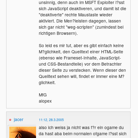
unsinnig, denn auch im MSFT Exploiter l?sst
sich JavaScript deaktiveren, und damit ist die
"deaktiverte" rechte Maustaste wieder
aktiviert. Die Men?leisten dagegen, lassen
sich gar nicht "weg-scripten" (zumindest bei
richtigen Browsern).
So leid es mir tut, aber es gibt einfach keine
M?glichkeit, den Quelltext einer HTML-Seite
(ebenso wie Frameset-Inhalte, JavaScript-
und CSS-Bestandteile) vor dem Betrachter
dieser Seite zu verstecken. Wenn dieser den
Quelltext sehen will, findet er immer eine M?
glichkeit.
MfG
alopex
jacer
11:12, 28.3.2005
also ich weiss ja nicht was f?r ein ogame du
da hast aba beim normalen ofgame l?sst sich