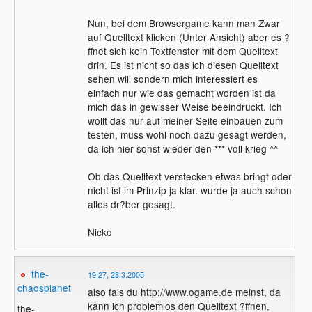
Nun, bei dem Browsergame kann man Zwar
auf Quelltext klicken (Unter Ansicht) aber es ?
ffnet sich kein Textfenster mit dem Quelltext
drin. Es ist nicht so das ich diesen Quelltext
sehen will sondern mich interessiert es
einfach nur wie das gemacht worden ist da
mich das in gewisser Weise beeindruckt. Ich
wollt das nur auf meiner Seite einbauen zum
testen, muss wohl noch dazu gesagt werden,
da ich hier sonst wieder den *** voll krieg ^^
Ob das Quelltext verstecken etwas bringt oder
nicht ist im Prinzip ja klar. wurde ja auch schon
alles dr?ber gesagt.
Nicko
the-
19:27, 28.3.2005
chaosplanet
also fals du http://www.ogame.de meinst, da
kann ich problemlos den Quelltext ?ffnen,
the-