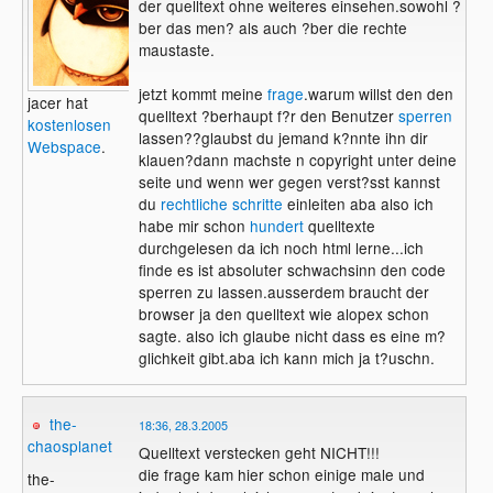
der quelltext ohne weiteres einsehen.sowohl ?
ber das men? als auch ?ber die rechte
maustaste.
jetzt kommt meine
frage
.warum willst den den
jacer hat
quelltext ?berhaupt f?r den Benutzer
sperren
kostenlosen
lassen??glaubst du jemand k?nnte ihn dir
Webspace
.
klauen?dann machste n copyright unter deine
seite und wenn wer gegen verst?sst kannst
du
rechtliche schritte
einleiten aba also ich
habe mir schon
hundert
quelltexte
durchgelesen da ich noch html lerne...ich
finde es ist absoluter schwachsinn den code
sperren zu lassen.ausserdem braucht der
browser ja den quelltext wie alopex schon
sagte. also ich glaube nicht dass es eine m?
glichkeit gibt.aba ich kann mich ja t?uschn.
the-
18:36, 28.3.2005
chaosplanet
Quelltext verstecken geht NICHT!!!
die frage kam hier schon einige male und
the-