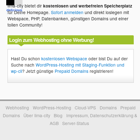
lima-city bietet dir
kostenlosen und werbefreien Speicherplatz
für Deine Homepage.
Sofort anmelden
und direkt loslegen mit
Webspace, PHP, Datenbanken, günstigen Domains und einer
tollen Community!
Login zum Webhosting ohne Werbung!
Hast Du schon
kostenlosen Webspace
oder bist Du auf der
Suche nach
WordPress-Hosting mit Staging-Funktion und
wp-cli
? Jetzt günstige
Prepaid Domains
registrieren!
Webhosting
WordPress-Hosting
Cloud-VPS
Domains
Prepaid
Domains
Über lima-city
Blog
Impressum, Datenschutzerklärung &
AGB
Server-Status