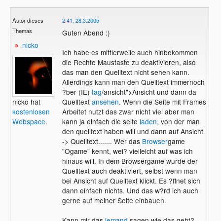
Autor dieses
2:41, 28.3.2005
Themas
Guten Abend :)
nicko
Ich habe es mittlerweile auch hinbekommen
die Rechte Maustaste zu deaktivieren, also
das man den Quelltext nicht sehen kann.
Allerdings kann man den Quelltext immernoch
?ber (IE)
tag
/ansicht">Ansicht und dann da
nicko hat
Quelltext
ansehen
. Wenn die Seite mit Frames
kostenlosen
Arbeitet nutzt das zwar nicht viel aber man
Webspace
.
kann ja einfach die seite
laden
, von der man
den quelltext haben will und dann auf Ansicht
-> Quelltext....... Wer das
Browser
game
"Ogame" kennt, wei? vielleicht auf was ich
hinaus will. In dem Browsergame wurde der
Quelltext auch deaktiviert, selbst wenn man
bei Ansicht auf Quelltext klickt. Es ?ffnet sich
dann einfach nichts. Und das w?rd ich auch
gerne auf meiner Seite einbauen.
Kann mir das
jemand
sagen wie das geht?