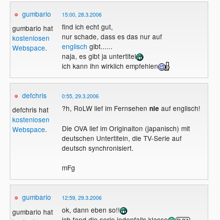
gumbario
15:00, 28.3.2006
find ich echt gut,
gumbario hat
nur schade, dass es das nur auf
kostenlosen
englisch
gibt......
Webspace
.
naja, es gibt ja untertitel
ich kann ihn wirklich empfehlen
defchris
0:55, 29.3.2006
?h, RoLW lief im Fernsehen
auf englisch!
nie
defchris hat
kostenlosen
Die OVA lief im Originalton (japanisch) mit
Webspace
.
deutschen Untertiteln, die TV-Serie auf
deutsch synchronisiert.
mFg
gumbario
12:59, 29.3.2006
ok, dann eben so!!
gumbario hat
ich fand die serie jedenfalls klasse