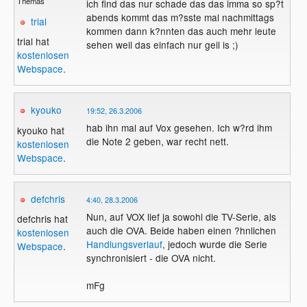
Themas
ich find das nur schade das das imma so sp?t
abends kommt das m?sste mal nachmittags
trial
kommen dann k?nnten das auch mehr leute
trial hat
sehen weil das einfach nur geil is ;)
kostenlosen
Webspace
.
kyouko
19:52, 26.3.2006
hab ihn mal auf Vox gesehen. Ich w?rd ihm
kyouko hat
die Note 2 geben, war recht nett.
kostenlosen
Webspace
.
defchris
4:40, 28.3.2006
Nun, auf VOX lief ja sowohl die TV-Serie, als
defchris hat
auch die OVA. Beide haben einen ?hnlichen
kostenlosen
Handlungsverlauf
, jedoch wurde die Serie
Webspace
.
synchronisiert - die OVA nicht.
mFg