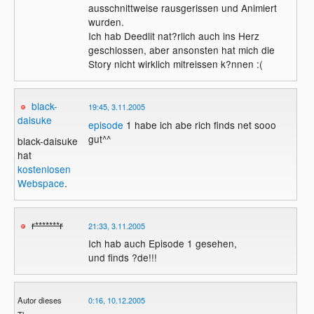
ausschnittweise rausgerissen und Animiert
wurden.
Ich hab Deedlit nat?rlich auch ins Herz
geschlossen, aber ansonsten hat mich die
Story nicht wirklich mitreissen k?nnen :(
black-
19:45, 3.11.2005
daisuke
episode
1 habe ich abe rich finds net sooo
gut^^
black-daisuke
hat
kostenlosen
Webspace
.
r*******r
21:33, 3.11.2005
Ich hab auch Episode 1 gesehen,
und finds ?de!!!
Autor dieses
0:16, 10.12.2005