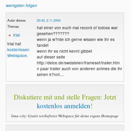
wenigsten folgen
Autor dieses
20:43, 2.11.2004
Themas
hat einer von euch mal record of lodoss war
gesehen???????
trial
wenn ja w?rde ich gerne wissen wie ihr es
trial hat
fandet
kostenlosen
wenn ihr es nicht kennt gibbet
Webspace
.
auf dieser seite
http://deice.de/swdateien/frameset/trailer.htm
n paar trailer auch von anderen animes die ihr
sehen k?nnt....
Diskutiere mit und stelle Fragen: Jetzt
kostenlos anmelden
!
lima-city: Gratis werbefreier Webspace für deine eigene Homepage