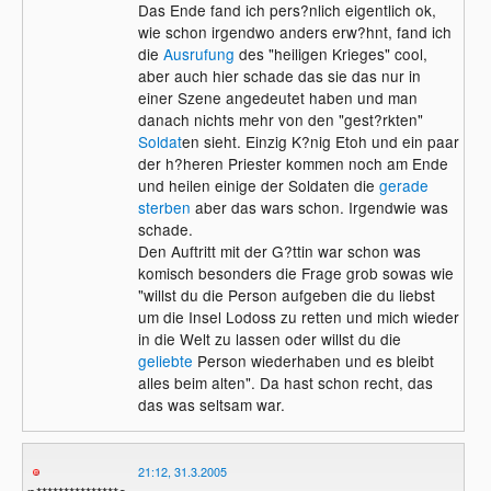
Das Ende fand ich pers?nlich eigentlich ok,
wie schon irgendwo anders erw?hnt, fand ich
die
Ausrufung
des "heiligen Krieges" cool,
aber auch hier schade das sie das nur in
einer Szene angedeutet haben und man
danach nichts mehr von den "gest?rkten"
Soldat
en sieht. Einzig K?nig Etoh und ein paar
der h?heren Priester kommen noch am Ende
und heilen einige der Soldaten die
gerade
sterben
aber das wars schon. Irgendwie was
schade.
Den Auftritt mit der G?ttin war schon was
komisch besonders die Frage grob sowas wie
"willst du die Person aufgeben die du liebst
um die Insel Lodoss zu retten und mich wieder
in die Welt zu lassen oder willst du die
geliebte
Person wiederhaben und es bleibt
alles beim alten". Da hast schon recht, das
das was seltsam war.
21:12, 31.3.2005