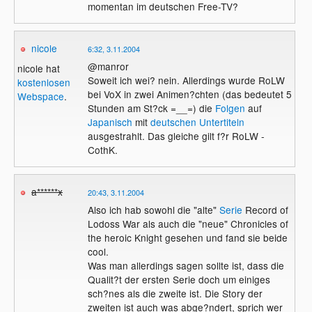
momentan im deutschen Free-TV?
nicole
6:32, 3.11.2004
@manror
nicole hat
Soweit ich wei? nein. Allerdings wurde RoLW
kostenlosen
bei VoX in zwei Animen?chten (das bedeutet 5
Webspace
.
Stunden am St?ck =__=) die
Folgen
auf
Japanisch
mit
deutschen Untertiteln
ausgestrahlt. Das gleiche gilt f?r RoLW -
CothK.
a******x
20:43, 3.11.2004
Also ich hab sowohl die "alte"
Serie
Record of
Lodoss War als auch die "neue" Chronicles of
the heroic Knight gesehen und fand sie beide
cool.
Was man allerdings sagen sollte ist, dass die
Qualit?t der ersten Serie doch um einiges
sch?nes als die zweite ist. Die Story der
zweiten ist auch was abge?ndert, sprich wer