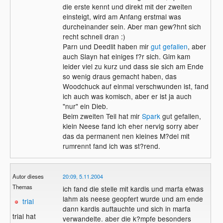
die erste kennt und direkt mit der zweiten
einsteigt, wird am Anfang erstmal was
durcheinander sein. Aber man gew?hnt sich
recht schnell dran :)
Parn und Deedlit haben mir
gut gefallen
, aber
auch Slayn hat einiges f?r sich. Gim kam
leider viel zu kurz und dass sie sich am Ende
so wenig draus gemacht haben, das
Woodchuck auf einmal verschwunden ist, fand
ich auch was komisch, aber er ist ja auch
"nur" ein Dieb.
Beim zweiten Teil hat mir
Spark
gut gefallen,
klein Neese fand ich eher nervig sorry aber
das da permanent nen kleines M?del mit
rumrennt fand ich was st?rend.
Autor dieses
20:09, 5.11.2004
Themas
ich fand die stelle mit kardis und marfa etwas
lahm als neese geopfert wurde und am ende
trial
dann kardis auftauchte und sich in marfa
trial hat
verwandelte. aber die k?mpfe besonders