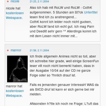
nicole
21:23, 2.11.2004
Also ich hab mit RoLW und RoLW - CothK
nicole hat
aufgenommen. 5 Stunden am St?ck
Untertitel
kostenlosen
lesen find ich zu anstrengend...
Webspace
.
CothK konnt ich leider noch nicht gucken,
aber RoLW fand ich echt gut. Ich mag Parn
und Deedlit sehr gern ^^ Allerdings komm ich
mit dem Lesen nicht immer mit...
manror
21:56, 2.11.2004
Ich finde allgemein Animes nicht so toll, aber
ich schreibe hier grade, weil einige ScreenFun
leser vllt noch nicht bemerkt haben, dass in
der Ausgabe 10/04 auf der CD ne ganze
Folge oder so ?hnlich drauf ist.
Falls es jemanden genauer interessirt WAS da
manror hat
als SVCD druf ist kann er sich gerne bei mir
kostenlosen
melden.
Webspace
.
ANsonsten h?tte ich noch ne Frage: L?uft das