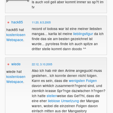
p***************e
is auch voll geil aber kommt immer so sp?t im
tv
hack85
11:20, 8.5.2005
record of lodoss war ist eine meiner liebsten
hack85 hat
mangas... karlla ist meine
lieblingsfigur
da ich
kostenlosen
finde das sie am besten gezeichnet ist
Webspace
.
wurde... pyrotess finde ich auch spitze an
dritter stelle kommt dann doodo ^^
wiede
22:12, 3.10.2005
Also ich hab mir den Anime angeguckt muss
wiede hat
gestehen.. ich konnte denen nicht folgen.
kostenlosen
Kann es sein, dass die
wenigsten Folgen
Webspace
.
davon wirklich zusammenh?ngend sind, und
ziemlich krasse Spr?nge dazwischen h?ngen?
Ich hatte
stellen
weise das Gef?hl, dass die
eine eher
lieblose Umsetzung
der Mangas
waren, wobei die einzelnen Folgen davon
einfach mitten aus der Mangastory