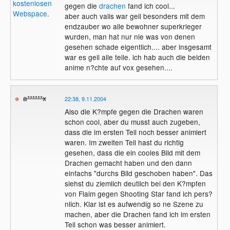
kostenlosen
gegen die
drachen
fand ich cool...
Webspace
.
aber auch valis war geil besonders mit dem
endzauber wo alle bewohner superkrieger
wurden, man hat nur nie was von denen
gesehen schade eigentlich.... aber insgesamt
war es geil alle teile. ich hab auch die beiden
anime n?chte auf vox gesehen....
a******x
22:38, 9.11.2004
Also die K?mpfe gegen die Drachen waren
schon cool, aber du musst auch zugeben,
dass die im ersten Teil noch besser animiert
waren. Im zweiten Teil hast du richtig
gesehen, dass die ein cooles Bild mit dem
Drachen gemacht haben und den dann
einfachs "durchs Bild geschoben haben". Das
siehst du ziemlich deutlich bei den K?mpfen
von Flaim gegen Shooting Star fand ich pers?
nlich. Klar ist es aufwendig so ne Szene zu
machen, aber die Drachen fand ich im ersten
Teil schon was besser animiert.