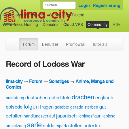
Login
Registrierung
kostenloser Webspace
Webhosting-Pakete
WordPress-Hosting
Domains
Cloud-VPS
Community
Hilfe
Forum
Benutzer
Promowall
Tutorials
Record of Lodoss War
lima-city
→
Forum
→
Sonstiges
→
Anime, Manga und
Comics
drachen
deutschen untertiteln
englisch
ausrufung
folgen
episode
fragen
gut
geliebte
gerade sterben
gefallen
japanisch
handlungsverlauf
lieblingsfigur
lieblose
serie
soldat
stellen
untertitel
umsetzung
spark