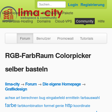
Login
Registrierung
kostenloser Webspace
Webhosting-Pakete
WordPress-Hosting
Domains
Cloud-VPS
Community
Hilfe
Forum
Benutzer
Promowall
Tutorials
RGB-FarbRaum Colorpicker
selber basteln
lima-city
→
Forum
→
Die eigene Homepage
→
Grafikdesign
achse
art
berechnen
bug
eingabefeld
ermitteln
farbauswahl
farbe
http
formel
farbkombination
genie
koordinate