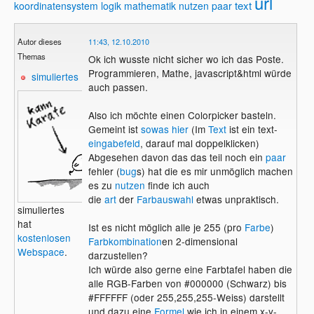
url
text
koordinatensystem
logik
mathematik
nutzen
paar
Autor dieses
11:43, 12.10.2010
Themas
Ok ich wusste nicht sicher wo ich das Poste.
Programmieren, Mathe, javascript&html würde
simuliertes
auch passen.
Also ich möchte einen Colorpicker basteln.
Gemeint ist
sowas hier
(Im
Text
ist ein text-
eingabefeld
, darauf mal doppelklicken)
Abgesehen davon das das teil noch ein
paar
fehler (
bug
s) hat die es mir unmöglich machen
es zu
nutzen
finde ich auch
die
art
der
Farbauswahl
etwas unpraktisch.
simuliertes
hat
Ist es nicht möglich alle je 255 (pro
Farbe
)
kostenlosen
Farbkombination
en 2-dimensional
Webspace
.
darzustellen?
Ich würde also gerne eine Farbtafel haben die
alle RGB-Farben von #000000 (Schwarz) bis
#FFFFFF (oder 255,255,255-Weiss) darstellt
und dazu eine
Formel
wie ich in einem x-y-