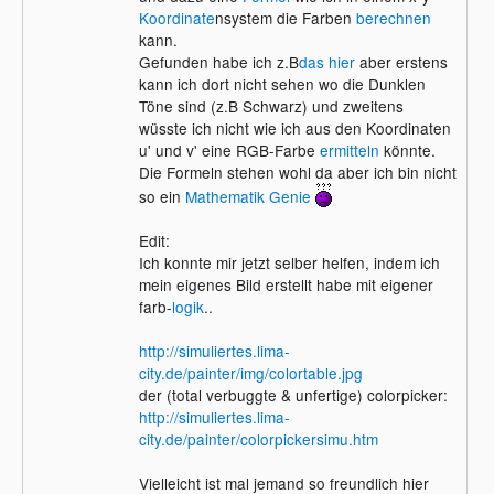
Koordinate
nsystem die Farben
berechnen
kann.
Gefunden habe ich z.B
das hier
aber erstens
kann ich dort nicht sehen wo die Dunklen
Töne sind (z.B Schwarz) und zweitens
wüsste ich nicht wie ich aus den Koordinaten
u' und v' eine RGB-Farbe
ermitteln
könnte.
Die Formeln stehen wohl da aber ich bin nicht
so ein
Mathematik
Genie
Edit:
Ich konnte mir jetzt selber helfen, indem ich
mein eigenes Bild erstellt habe mit eigener
farb-
logik
..
http://simuliertes.lima-
city.de/painter/img/colortable.jpg
der (total verbuggte & unfertige) colorpicker:
http://simuliertes.lima-
city.de/painter/colorpickersimu.htm
Vielleicht ist mal jemand so freundlich hier