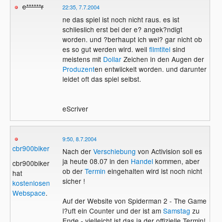
e******r
22:35, 7.7.2004
ne das spiel ist noch nicht raus. es ist
schlieslich erst bei der e? angek?ndigt
worden. und ?berhaupt ich wei? gar nicht ob
es so gut werden wird. weil
filmtitel
sind
meistens mit
Dollar
Zeichen in den Augen der
Produzent
en entwiickelt worden. und darunter
leidet oft das spiel selbst.
eScriver
9:50, 8.7.2004
cbr900biker
Nach der
Verschiebung
von Activision soll es
ja heute 08.07 in den
Handel
kommen, aber
cbr900biker
ob der
Termin
eingehalten wird ist noch nicht
hat
sicher !
kostenlosen
Webspace
.
Auf der Website von Spiderman 2 - The Game
l?uft ein Counter und der ist am
Samstag
zu
Ende - vielleicht ist das ja der offizielle Termin!