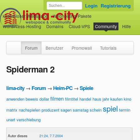
Login
Registrierung
kostenloser Webspace
Webhosting-Pakete
WordPress-Hosting
Domains
Cloud-VPS
Community
Hilfe
Forum
Benutzer
Promowall
Tutorials
Spiderman 2
lima-city
→
Forum
→
Heim-PC
→
Spiele
filmen
anwenden
beweis
dollar
filmtitel
handel
haus
jahr
kaufen
kino
spiel
matrix
nachspielen
produzent
sagen
samstag
schein
termin
unart
verschiebung
Autor dieses
21:24, 7.7.2004