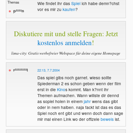
Themas
Wie findet ihr das
Spiel
ich habe demn?chst
vor es mir zu
kaufen
?
p****n
Diskutiere mit und stelle Fragen: Jetzt
kostenlos anmelden
!
lima-city: Gratis werbefreier Webspace für deine eigene Homepage
r********t
22:13, 7.7.2004
Das spiel gibs noch garnet. wieso sollte
Spiederman 2 es schon geben wenn der film
erst in die
Kino
s kommt. Man k?nnt ihr
Themen aufmachen. Wann willste dir dennd
as sopiel holen in einem
jahr
wens das gibt
oder in nem halben. naja fackt ist das es das
Spiel noch ent gibt und wenn doch dann sage
mir mal einen Link wo der offizele
beweis
ist.