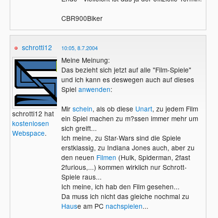
CBR900Biker
schrotti12
10:05, 8.7.2004
Meine Meinung:
Das bezieht sich jetzt auf alle "Film-Spiele"
und ich kann es deswegen auch auf dieses
Spiel
anwenden
:
Mir
schein
, als ob diese
Unart
, zu jedem Film
schrotti12 hat
ein Spiel machen zu m?ssen immer mehr um
kostenlosen
sich greift...
Webspace
.
Ich meine, zu Star-Wars sind die Spiele
erstklassig, zu Indiana Jones auch, aber zu
den neuen
Filmen
(Hulk, Spiderman, 2fast
2furious,...) kommen wirklich nur Schrott-
Spiele raus...
Ich meine, ich hab den Film gesehen...
Da muss ich nicht das gleiche nochmal zu
Haus
e am PC
nachspielen
...