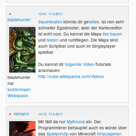
12:41, 17.4.2011
bladehunter
Sauerbraten
könnte dir ge
falle
n. Ist nen sehr
schneller Egoshooter, aber der Karteneditor
ist echt cool. Du kannst die Maps
live bauen
und
testen
und rumfliegen. Die Maps sind
auch Scriptbar und auch im Singleplayer
spielbar.
Du kannst dir
folgende Video
-Tutorials
anschauen:
http://cube.wikispaces.com/Videos
bladehunter
hat
kostenlosen
Webspace
.
reimann
13:10, 17.4.2011
Mir fällt da nur
Mythruna
ein. Der
Programmierer behauptet auch es würde über
das
Spielprinzip
von Minecraft
hinausgehen