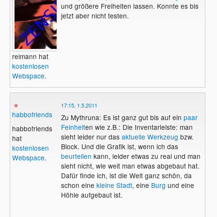
und größere Freiheiten lassen. Konnte es bis
jetzt aber nicht testen.
reimann hat
kostenlosen
Webspace
.
17:15, 1.5.2011
habbofriends
Zu Mythruna: Es ist ganz gut bis auf ein
paar
Feinheit
en wie z.B.: Die Inventarleiste: man
habbofriends
sieht leider nur das
aktuelle Werkzeug
bzw.
hat
Block. Und die Grafik ist, wenn ich das
kostenlosen
beurteilen
kann, leider etwas zu real und man
Webspace
.
sieht nicht, wie weit man etwas abgebaut hat.
Dafür finde ich, ist die Welt ganz schön, da
schon eine
kleine Stadt
, eine
Burg
und eine
Höhle aufgebaut ist.