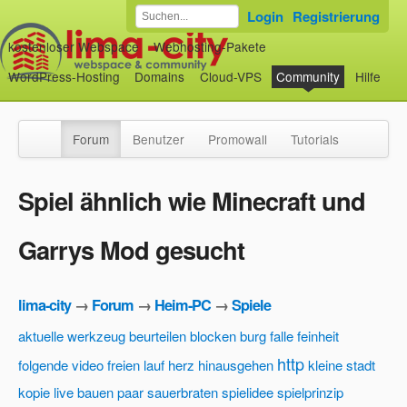
Login
Registrierung
kostenloser Webspace
Webhosting-Pakete
WordPress-Hosting
Domains
Cloud-VPS
Community
Hilfe
Forum
Benutzer
Promowall
Tutorials
Spiel ähnlich wie Minecraft und
Garrys Mod gesucht
lima-city
→
Forum
→
Heim-PC
→
Spiele
aktuelle werkzeug
beurteilen
blocken
burg
falle
feinheit
http
folgende video
freien lauf
herz
hinausgehen
kleine stadt
kopie
live bauen
paar
sauerbraten
spielidee
spielprinzip