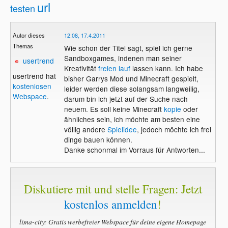
url
testen
Autor dieses
12:08, 17.4.2011
Themas
Wie schon der Titel sagt, spiel ich gerne
Sandboxgames, indenen man seiner
usertrend
Kreativität
freien lauf
lassen kann. Ich habe
usertrend hat
bisher Garrys Mod und Minecraft gespielt,
kostenlosen
leider werden diese solangsam langweilig,
Webspace
.
darum bin ich jetzt auf der Suche nach
neuem. Es soll keine Minecraft
kopie
oder
ähnliches sein, ich möchte am besten eine
völlig andere
Spielidee
, jedoch möchte ich frei
dinge bauen können.
Danke schonmal im Vorraus für Antworten...
Diskutiere mit und stelle Fragen: Jetzt
kostenlos anmelden
!
lima-city: Gratis werbefreier Webspace für deine eigene Homepage