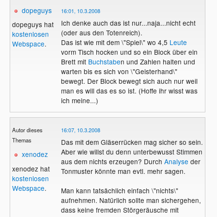
dopeguys
16:01, 10.3.2008
Ich denke auch das ist nur...naja...nicht echt
dopeguys hat
(oder aus den Totenreich).
kostenlosen
Das ist wie mit dem \"Spiel\" wo 4,5
Leute
Webspace
.
vorm Tisch hocken und so ein Block über ein
Brett mit
Buchstabe
n und Zahlen halten und
warten bis es sich von \"Geisterhand\"
bewegt. Der Block bewegt sich auch nur weil
man es will das es so ist. (Hoffe ihr wisst was
ich meine...)
Autor dieses
16:07, 10.3.2008
Themas
Das mit dem Gläserrücken mag sicher so sein.
Aber wie willst du denn unterbewusst Stimmen
xenodez
aus dem nichts erzeugen? Durch
Analyse
der
xenodez hat
Tonmuster könnte man evtl. mehr sagen.
kostenlosen
Webspace
.
Man kann tatsächlich einfach \"nichts\"
aufnehmen. Natürlich sollte man sichergehen,
dass keine fremden Störgeräusche mit