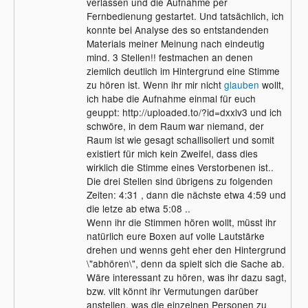
verlassen und die Aufnahme per
Fernbedienung gestartet. Und tatsächlich, ich
konnte bei Analyse des so entstandenden
Materials meiner Meinung nach eindeutig
mind. 3 Stellen!! festmachen an denen
ziemlich deutlich im Hintergrund eine Stimme
zu hören ist. Wenn ihr mir nicht
glauben
wollt,
ich habe die Aufnahme einmal für euch
geuppt: http://uploaded.to/?id=dxxlv3 und ich
schwöre, in dem Raum war niemand, der
Raum ist wie gesagt schallisoliert und somit
existiert für mich kein Zweifel, dass dies
wirklich die Stimme eines Verstorbenen ist..
Die drei Stellen sind übrigens zu folgenden
Zeiten: 4:31 , dann die nächste etwa 4:59 und
die letze ab etwa 5:08 ..
Wenn ihr die Stimmen hören wollt, müsst ihr
natürlich eure Boxen auf volle Lautstärke
drehen und wenns geht eher den Hintergrund
\"abhören\", denn da spielt sich die Sache ab.
Wäre interessant zu hören, was ihr dazu sagt,
bzw. vllt könnt ihr Vermutungen darüber
anstellen, was die einzelnen Personen zu