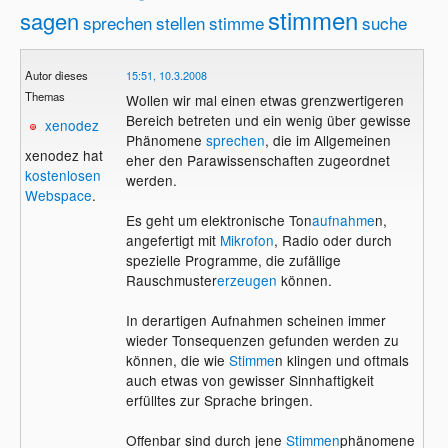
stimmen
sagen
sprechen
stellen
stimme
suche
Autor dieses
15:51, 10.3.2008
Themas
Wollen wir mal einen etwas grenzwertigeren
Bereich betreten und ein wenig über gewisse
xenodez
Phänomene
sprechen
, die im Allgemeinen
xenodez hat
eher den Parawissenschaften zugeordnet
kostenlosen
werden.
Webspace
.
Es geht um elektronische Ton
aufnahme
n,
angefertigt mit
Mikrofon
, Radio oder durch
spezielle Programme, die zufällige
Rauschmuster
erzeugen
können.
In derartigen Aufnahmen scheinen immer
wieder Tonsequenzen gefunden werden zu
können, die wie
Stimme
n klingen und oftmals
auch etwas von gewisser Sinnhaftigkeit
erfülltes zur Sprache bringen.
Offenbar sind durch jene
Stimmen
phänomene