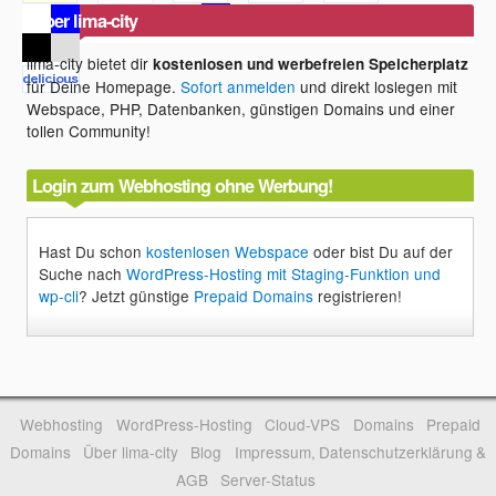
Über lima-city
lima-city bietet dir
kostenlosen und werbefreien Speicherplatz
für Deine Homepage.
Sofort anmelden
und direkt loslegen mit
Webspace, PHP, Datenbanken, günstigen Domains und einer
tollen Community!
Login zum Webhosting ohne Werbung!
Hast Du schon
kostenlosen Webspace
oder bist Du auf der
Suche nach
WordPress-Hosting mit Staging-Funktion und
wp-cli
? Jetzt günstige
Prepaid Domains
registrieren!
Webhosting
WordPress-Hosting
Cloud-VPS
Domains
Prepaid
Domains
Über lima-city
Blog
Impressum, Datenschutzerklärung &
AGB
Server-Status