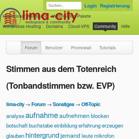
Login
Registrierung
kostenloser Webspace
Webhosting-Pakete
WordPress-Hosting
Domains
Cloud-VPS
Community
Hilfe
Forum
Benutzer
Promowall
Tutorials
Stimmen aus dem Totenreich
(Tonbandstimmen bzw. EVP)
lima-city
→
Forum
→
Sonstiges
→
Off-Topic
aufnahme
aufnehmen
analyse
blocken
botschaft
buchstabe
einbildung
erfahrung
erzeugen
hintergrund
jemand
glauben
leute
mikrofon