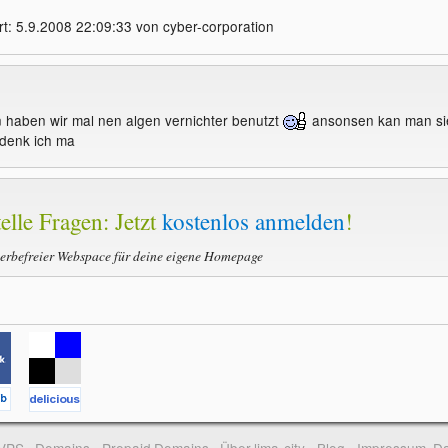
t: 5.9.2008 22:09:33 von cyber-corporation
 haben wir mal nen algen vernichter benutzt
ansonsen kan man si
 denk ich ma
elle Fragen: Jetzt
kostenlos anmelden
!
werbefreier Webspace für deine eigene Homepage
-VPS
Domains
Prepaid Domains
Über lima-city
Blog
Impressum, Da