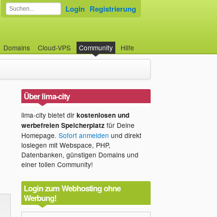
Login
Registrierung
Domains
Cloud-VPS
Community
Hilfe
Über lima-city
lima-city bietet dir
kostenlosen und
für Deine
werbefreien Speicherplatz
Homepage.
Sofort anmelden
und direkt
loslegen mit Webspace, PHP,
Datenbanken, günstigen Domains und
einer tollen Community!
Login zum Webhosting ohne
Werbung!