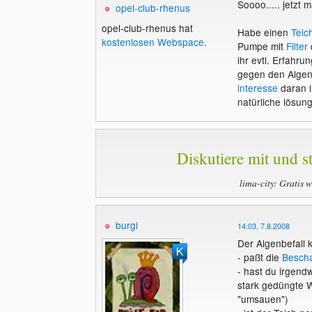
Soooo..... jetzt
opel-club-rhenus
opel-club-rhenus hat
Habe einen
Teic
kostenlosen Webspace
.
Pumpe mit
Filter
d
ihr evtl. Erfahru
gegen den Algen
interesse
daran i
natürliche lösung
Diskutiere mit und st
lima-city: Gratis 
burgi
14:03, 7.8.2008
Der Algenbefall 
- paßt die
Bescha
- hast du irgendw
stark gedüngte W
"umsauen")