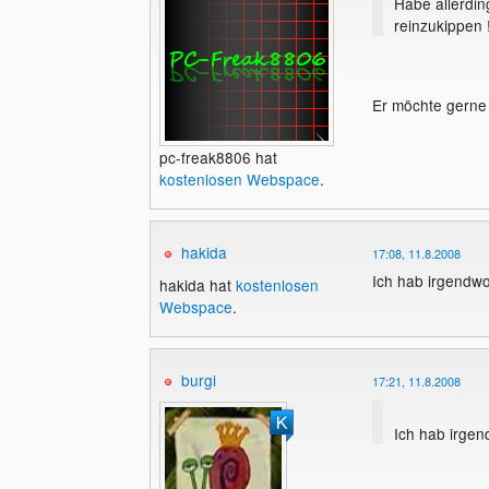
Habe allerdin
reinzukippen 
Er möchte gerne
pc-freak8806 hat
kostenlosen Webspace
.
hakida
17:08, 11.8.2008
Ich hab irgendwo
hakida hat
kostenlosen
Webspace
.
burgi
17:21, 11.8.2008
Ich hab irgen