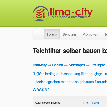
Forum
Benutzer
Promowall
T
Teichfilter selber bauen 
lima-city
→
Forum
→
Sonstiges
→
Off-Topic
alge
h
allerding
filter
art
beschattung
hanglage
mikrobiologischen motor
selbstgebauten filteran
wasser
Autor dieses Themas
11:15, 7.8.2008