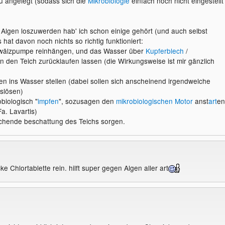
eu angelegt (sodass sich die
Mikrobiologie
einfach noch nicht eingestellt
Algen loszuwerden hab' ich schon einige gehört (und auch selbst
s hat davon noch nichts so richtig funktioniert:
mwälzpumpe reinhängen, und das Wasser über
Kupferblech
/
in den Teich zurücklaufen lassen (die Wirkungsweise ist mir gänzlich
len ins Wasser stellen (dabei sollen sich anscheinend irgendwelche
slösen)
biologisch "
impfen
", sozusagen den
mikrobiologischen Motor
anst
art
en
a. Lavartis)
ichende beschattung des Teichs sorgen.
e Chlortablette rein. hilft super gegen Algen aller art