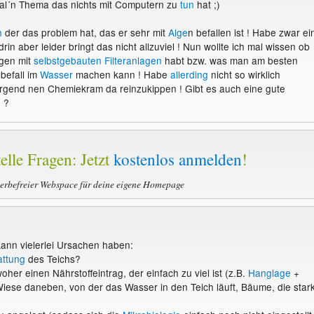
 mal´n Thema das nichts mit Computern zu
tun
hat ;)
h
der das problem hat, das er sehr mit
Alge
n befallen ist ! Habe zwar ei
rin aber leider bringt das nicht allzuviel ! Nun wollte ich mal wissen ob
ngen mit
selbstgebauten Filteranlagen
habt bzw. was man am besten
befall im
Wasser
machen kann ! Habe
allerding
nicht so wirklich
rgend nen Chemiekram da reinzukippen ! Gibt es auch eine gute
 ?
elle Fragen: Jetzt
kostenlos anmelden
!
werbefreier Webspace für deine eigene Homepage
kann vielerlei Ursachen haben:
ttung
des Teichs?
oher einen Nährstoffeintrag, der einfach zu viel ist (z.B.
Hanglage
+
iese daneben, von der das Wasser in den Teich läuft, Bäume, die star