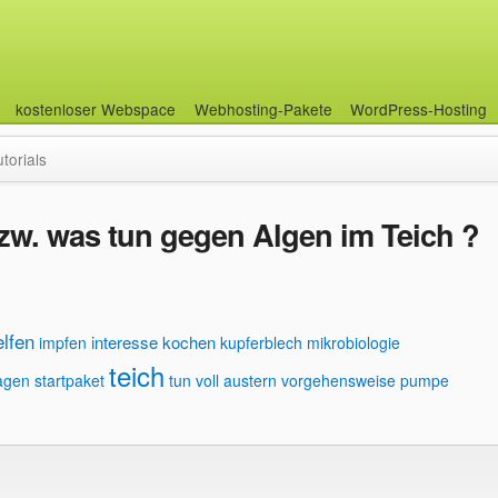
kostenloser Webspace
Webhosting-Pakete
WordPress-Hosting
utorials
bzw. was tun gegen Algen im Teich ?
elfen
interesse
kochen
impfen
kupferblech
mikrobiologie
teich
lagen
startpaket
tun
voll austern
vorgehensweise pumpe