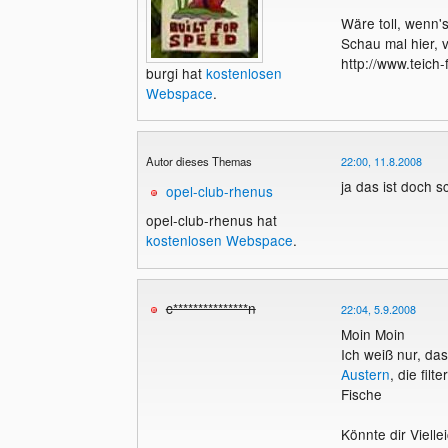
Wäre toll, wenn's
Schau mal hier, vi
http://www.teich-f
burgi hat
kostenlosen
Webspace
.
Autor dieses Themas
22:00, 11.8.2008
ja das ist doch s
opel-club-rhenus
opel-club-rhenus hat
kostenlosen Webspace
.
c***************n
22:04, 5.9.2008
Moin Moin
Ich weiß nur, das
Austern
, die fil
Fische
Könnte dir Vielle