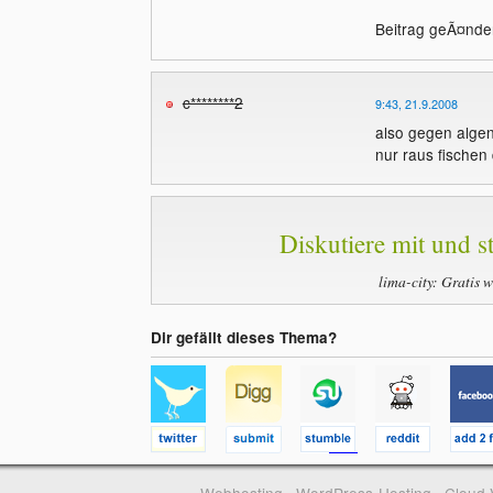
Beitrag geÃ¤nder
c********2
9:43, 21.9.2008
also gegen algen
nur raus fischen
Diskutiere mit und st
lima-city: Gratis 
Dir gefällt dieses Thema?
Webhosting
WordPress-Hosting
Cloud