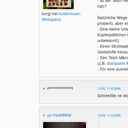
- ist der Teich n
hat)?
burgi hat
kostenlosen
Natürliche Wege 
Webspace
.
probiert), aber e
- Eine kleine U
Kupferplättchen 
unbekannt!)
- Einen Strohbal
Gerbstoffe herau
- Den Teich Mikro
(z.B.
Startpaket
F
- Für eine ausre
r****************t
13:00, 11.8.2008
Schmeißte ne dick
pc-freak8806
13:03, 11.8.2008