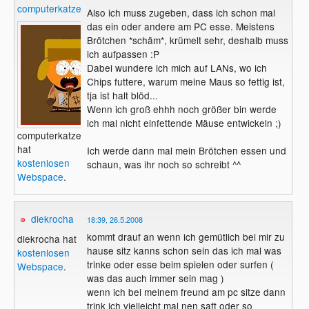
computerkatze
Also ich muss zugeben, dass ich schon mal
das ein oder andere am PC esse. Meistens
Brötchen *schäm*, krümelt sehr, deshalb muss
ich aufpassen :P
Dabei wundere ich mich auf LANs, wo ich
Chips futtere, warum meine Maus so fettig ist,
tja ist halt blöd...
Wenn ich groß ehhh noch größer bin werde
ich mal nicht einfettende Mäuse entwickeln ;)
computerkatze
hat
Ich werde dann mal mein Brötchen essen und
kostenlosen
schaun, was ihr noch so schreibt ^^
Webspace
.
diekrocha
18:39, 26.5.2008
kommt drauf an wenn ich gemütlich bei mir zu
diekrocha hat
hause sitz kanns schon sein das ich mal was
kostenlosen
trinke oder esse beim spielen oder surfen (
Webspace
.
was das auch immer sein mag )
wenn ich bei meinem freund am pc sitze dann
trink ich vielleicht mal nen saft oder so