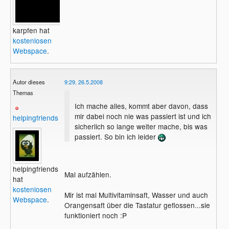
karpfen hat
kostenlosen
Webspace
.
Autor dieses
9:29, 26.5.2008
Themas
Ich mache alles, kommt aber davon, dass
mir dabei noch nie was passiert ist und ich
helpingfriends
sicherlich so lange weiter mache, bis was
passiert. So bin ich leider
helpingfriends
Mal aufzählen.
hat
kostenlosen
Mir ist mal Multivitaminsaft, Wasser und auch
Webspace
.
Orangensaft über die Tastatur geflossen...sie
funktioniert noch :P