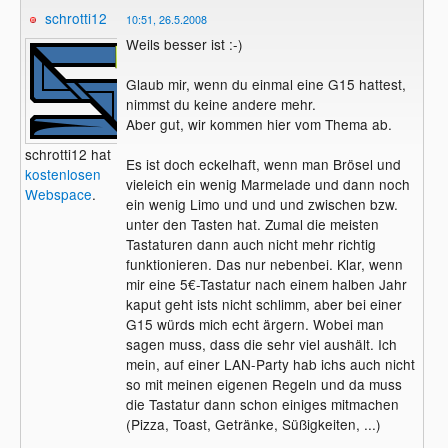
schrotti12
10:51, 26.5.2008
Weils besser ist :-)
Glaub mir, wenn du einmal eine G15 hattest,
nimmst du keine andere mehr.
Aber gut, wir kommen hier vom Thema ab.
schrotti12 hat
Es ist doch eckelhaft, wenn man Brösel und
kostenlosen
vieleich ein wenig Marmelade und dann noch
Webspace
.
ein wenig Limo und und und zwischen bzw.
unter den Tasten hat. Zumal die meisten
Tastaturen dann auch nicht mehr richtig
funktionieren. Das nur nebenbei. Klar, wenn
mir eine 5€-Tastatur nach einem halben Jahr
kaput geht ists nicht schlimm, aber bei einer
G15 würds mich echt ärgern. Wobei man
sagen muss, dass die sehr viel aushält. Ich
mein, auf einer LAN-Party hab ichs auch nicht
so mit meinen eigenen Regeln und da muss
die Tastatur dann schon einiges mitmachen
(Pizza, Toast, Getränke, Süßigkeiten, ...)