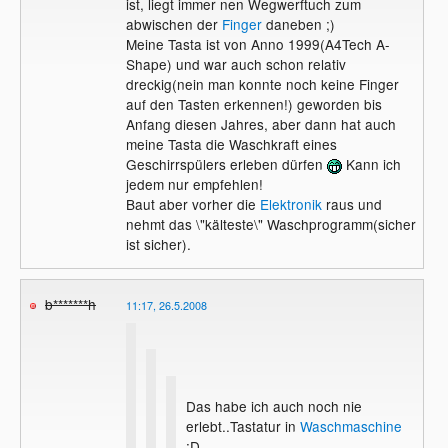
ist, liegt immer nen Wegwerftuch zum
abwischen der
Finger
daneben ;)
Meine Tasta ist von Anno 1999(A4Tech A-
Shape) und war auch schon relativ
dreckig(nein man konnte noch keine Finger
auf den Tasten erkennen!) geworden bis
Anfang diesen Jahres, aber dann hat auch
meine Tasta die Waschkraft eines
Geschirrspülers erleben dürfen
Kann ich
jedem nur empfehlen!
Baut aber vorher die
Elektronik
raus und
nehmt das \"kälteste\" Waschprogramm(sicher
ist sicher).
b*******h
11:17, 26.5.2008
Das habe ich auch noch nie
erlebt..Tastatur in
Waschmaschine
:D