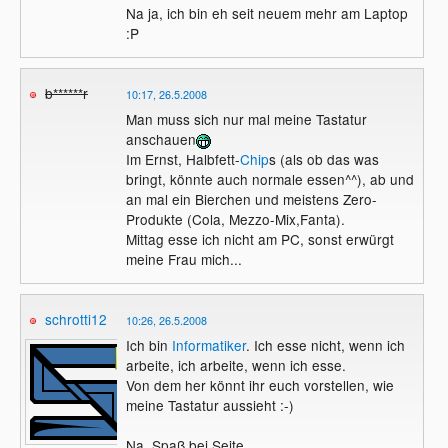
Na ja, ich bin eh seit neuem mehr am Laptop
:P
b******r
10:17, 26.5.2008
Man muss sich nur mal meine Tastatur
anschauen
Im Ernst, Halbfett-
Chip
s (als ob das was
bringt, könnte auch normale essen^^), ab und
an mal ein Bierchen und meistens Zero-
Produkte (Cola, Mezzo-Mix,Fanta).
Mittag esse ich nicht am PC, sonst erwürgt
meine Frau mich...
schrotti12
10:26, 26.5.2008
Ich bin
Informatiker
. Ich esse nicht, wenn ich
arbeite, ich arbeite, wenn ich esse.
Von dem her könnt ihr euch vorstellen, wie
meine Tastatur aussieht :-)
Na, Spaß bei Seite.