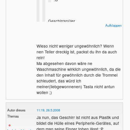
Geschirrspüler
Aufklappen
Sorry, Geschirrspüler. Nicht weniger
Wieso nicht weniger ungewöhnlich? Wenn
ungewöhnlich aber vorstellbarer ^^
nen Teller dreckig ist, packst du ihn da auch
rein!
Ma abgesehen davon wäre ne
Waschmaschine wirklich ungewöhnlich, da die
den Inhalt für gewöhnlich durch die Trommel
schleudert, das würd ich
meiner(liebgewonnenen) Tasta nicht antun
wollen ;)
Autor dieses
11:19, 26.5.2008
Themas
Ja nun, das Geschirr ist nicht aus Plastik und
bildet die Hülle eines Peripherie-Gerätes, auf
dem man seine Finger toben lässt :P.