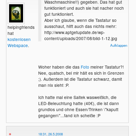
Waschmaschine!!) gegeben. Das hat gut
funktioniert und auch sie hat nacher noch
gut funktioniert.
Aber ich glaube, wenn die Tastatur so
ausschaut, hilft auch das nichts mehr:
helpingfriends
http://www.aptgetupdate.de/wp-
hat
content/uploads/2007/08/bild-1-12.jpg
kostenlosen
Webspace
.
Aufklappen
Na ja. Bei Tastaturen bin ich eben ein
wenig pingelig. Ich hasse es auch, wenn
ich zu einer Kundschaft muss und die
Woher haben die das
Foto
meiner Tastatur?!
Tastatur dort schaut aus, wei Sau...
Nee, quatsch, bei mir hält es sich in Grenzen
;). Außerdem ist die Tastatur schwarz, damit
man nix sieht :P.
Ich hatte mal eine Saitek wasweißich, die
LED-Beleuchtung hatte (40€), die ist dann
grundlos und ohne Essen/Trinken \"kaputt
gegangen\"...fand ich scheiße :P
18:31, 26.5.2008