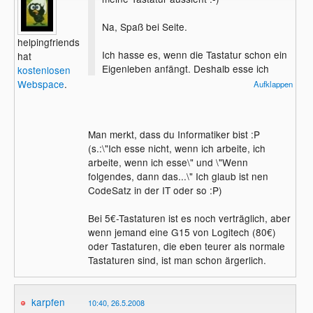
Na, Spaß bei Seite.
helpingfriends
Ich hasse es, wenn die Tastatur schon ein
hat
Eigenleben anfängt. Deshalb esse ich
kostenlosen
prinzipiell nichts am Computer, was Brösel
Webspace
.
Aufklappen
oder irgendwas anderes erzeugt, das
zwischen die Tasten fallen kann. Obst und
Joghurt ist z.B. ok, aber Brot würde ich
Man merkt, dass du Informatiker bist :P
niemals am Rechner essen. Genauso
(s.:\"Ich esse nicht, wenn ich arbeite, ich
wenig wie Pizza. Da hat man nachher
arbeite, wenn ich esse\" und \"Wenn
Maus und Tastatur fettig.
folgendes, dann das...\" Ich glaub ist nen
CodeSatz in der IT oder so :P)
Zum Trinken: PET-Flaschen, Kaffee-Tasse,
Wasserkrug,... Trinken stellt von dem Her
Bei 5€-Tastaturen ist es noch verträglich, aber
kein Problem dar.
wenn jemand eine G15 von Logitech (80€)
oder Tastaturen, die eben teurer als normale
Tastaturen sind, ist man schon ärgerlich.
karpfen
10:40, 26.5.2008