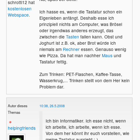
schrotti12 hat
kostenlosen
Ich hasse es, wenn die Tastatur schon ein
Webspace
.
Eigenleben anfängt. Deshalb esse ich
prinzipiell nichts am Computer, was Brösel
oder irgendwas anderes erzeugt, das
zwischen die
Tasten
fallen kann. Obst und
Joghurt ist z.B. ok, aber Brot würde ich
niemals am
Rechner
essen. Genauso wenig
wie Pizza. Da hat man nachher
Maus
und
Tastatur fettig.
Zum Trinken: PET-Flaschen, Kaffee-Tasse,
Wasserkrug,... Trinken stellt von dem Her kein
Problem dar.
Autor dieses
10:38, 26.5.2008
Themas
Ich bin Informatiker. Ich esse nicht, wenn
ich arbeite, ich arbeite, wenn ich esse.
helpingfriends
Von dem her könnt ihr euch vorstellen, wie
meine Tastatur aussieht :-)