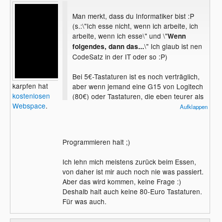
Man merkt, dass du Informatiker bist :P
(s.:\"Ich esse nicht, wenn ich arbeite, ich
arbeite, wenn ich esse\" und \"
Wenn
\" Ich glaub ist nen
folgendes, dann das...
CodeSatz in der IT oder so :P)
Bei 5€-Tastaturen ist es noch verträglich,
karpfen hat
aber wenn jemand eine G15 von Logitech
kostenlosen
(80€) oder Tastaturen, die eben teurer als
Webspace
.
normale Tastaturen sind, ist man schon
Aufklappen
ärgerlich.
Programmieren halt ;)
Ich lehn mich meistens zurück beim Essen,
von daher ist mir auch noch nie was passiert.
Aber das wird kommen, keine Frage :)
Deshalb halt auch keine 80-Euro Tastaturen.
Für was auch.