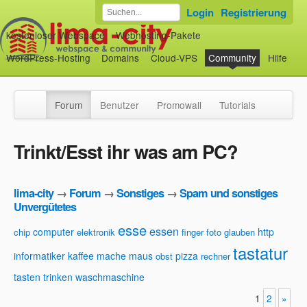
Login
Registrierung
kostenloser Webspace
Webhosting-Pakete
WordPress-Hosting
Domains
Cloud-VPS
Community
Hilfe
Forum
Benutzer
Promowall
Tutorials
Trinkt/Esst ihr was am PC?
lima-city
→
Forum
→
Sonstiges
→
Spam und sonstiges
Unvergütetes
esse
essen
computer
http
chip
elektronik
finger
foto
glauben
tastatur
informatiker
kaffee
mache
maus
pizza
obst
rechner
tasten
trinken
waschmaschine
1
2
»