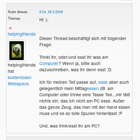
Autor dieses
9:04, 26.5.2008
Themas
Hi :).
helpingfriends
Dieser Thread beschäftigt sich mit folgender
Frage:
Trinkt ihr, oder/und esst ihr was am
Computer
? Wenn ja, bitte auch
helpingfriends
dazuschreiben, was ihr denn esst :D.
hat
kostenlosen
Ich für meinen Teil passe auf,
esse
aber auch
Webspace
.
gelegentlich mein Mittag
essen
zB. am
Computer oder trinke eine Tasse Tee...mir fällt
nichts ein, das ich nicht am PC esse. Außer
das ganze Zeug, das man mit der Hand essen
muss und es so tolle Spuren hinterlässt :P
Und, was trink/esst ihr am PC?