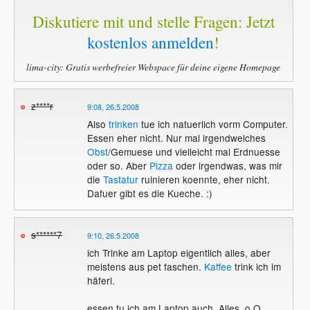
Diskutiere mit und stelle Fragen: Jetzt
kostenlos anmelden
!
lima-city: Gratis werbefreier Webspace für deine eigene Homepage
z****r
9:08, 26.5.2008
Also
trinken
tue ich natuerlich vorm Computer.
Essen eher nicht. Nur mal irgendwelches
Obst
/Gemuese und vielleicht mal Erdnuesse
oder so. Aber
Pizza
oder irgendwas, was mir
die
Tastatur
ruinieren koennte, eher nicht.
Dafuer gibt es die Kueche. :)
s******7
9:10, 26.5.2008
ich Trinke am Laptop eigentlich alles, aber
meistens aus pet faschen.
Kaffee
trink ich im
häferl.
essen tu ich am Laptop auch. Alles. o.O.