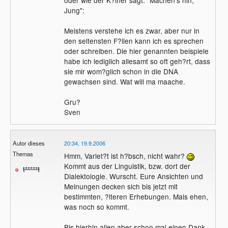
oder wie der K?lner sagt: "Machen's hin,
Jung":
Meistens verstehe ich es zwar, aber nur in
den seltensten F?llen kann ich es sprechen
oder schreiben. Die hier genannten beispiele
habe ich lediglich allesamt so oft geh?rt, dass
sie mir wom?glich schon in die DNA
gewachsen sind. Wat will ma maache.
Gru?
Sven
Autor dieses
20:34, 19.9.2006
Themas
Hmm, Variet?t ist h?bsch, nicht wahr?
Kommt aus der Linguistik, bzw. dort der
t*****t
Dialektologie. Wurscht. Eure Ansichten und
Meinungen decken sich bis jetzt mit
bestimmten, ?lteren Erhebungen. Mals ehen,
was noch so kommt.
Bis hierhin allen aber schon mal einen Dank.