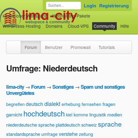
Login
Registrierung
kostenloser Webspace
Webhosting-Pakete
WordPress-Hosting
Domains
Cloud-VPS
Community
Hilfe
Forum
Benutzer
Promowall
Tutorials
Umfrage: Niederdeutsch
lima-city
→
Forum
→
Sonstiges
→
Spam und sonstiges
Unvergütetes
dialekt
deutsch
fragen
begreifen
erhebung
fernsehen
hochdeutsch
garnicht
medien
kiel
komme
linguistik
sprache
niederdeutsche sprache
plattdeutsch
schweiz
verstehe
standardsprache
umfrage
zeitung