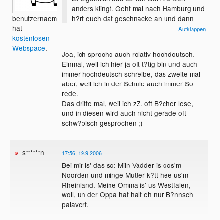
anders klingt. Geht mal nach Hamburg und
h?rt euch dat geschnacke an und dann
benutzernaemelchen
nach Kiel, da schnacken die man ganz
hat
Aufklappen
aners ^^
kostenlosen
Webspace
.
Joa, ich spreche auch relativ hochdeutsch.
Und nun gibs f?r alle wat op den moers :P
Einmal, weil ich hier ja oft t?tig bin und auch
immer hochdeutsch schreibe, das zweite mal
//e: @hochdeutsch: Was ist daran so
aber, weil ich in der Schule auch immer So
schwer? SChw?bisch etc find ich viel
rede.
schwieriger.
Das dritte mal, weil ich zZ. oft B?cher lese,
und in diesen wird auch nicht gerade oft
Beitrag ge?ndert: 19.9.2006 17:39:50 von
schw?bisch gesprochen ;)
evil-devil
s******n
17:56, 19.9.2006
Bei mir is' das so: Miin Vadder is oos'm
Noorden und minge Mutter k?tt hee us'm
Rheinland. Meine Omma is' us Westfalen,
woll, un der Oppa hat halt eh nur B?nnsch
palavert.