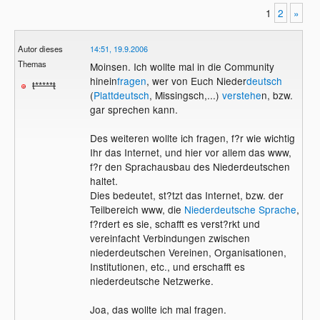
1
2
»
Autor dieses
14:51, 19.9.2006
Themas
Moinsen. Ich wollte mal in die Community
hinein
fragen
, wer von Euch Nieder
deutsch
t*****t
(
Plattdeutsch
, Missingsch,...)
verstehe
n, bzw.
gar sprechen kann.
Des weiteren wollte ich fragen, f?r wie wichtig
Ihr das Internet, und hier vor allem das www,
f?r den Sprachausbau des Niederdeutschen
haltet.
Dies bedeutet, st?tzt das Internet, bzw. der
Teilbereich www, die
Niederdeutsche Sprache
,
f?rdert es sie, schafft es verst?rkt und
vereinfacht Verbindungen zwischen
niederdeutschen Vereinen, Organisationen,
Institutionen, etc., und erschafft es
niederdeutsche Netzwerke.
Joa, das wollte ich mal fragen.