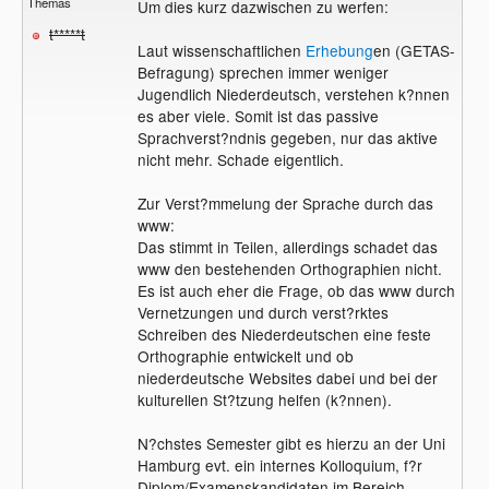
Themas
Um dies kurz dazwischen zu werfen:
t*****t
Laut wissenschaftlichen
Erhebung
en (GETAS-
Befragung) sprechen immer weniger
Jugendlich Niederdeutsch, verstehen k?nnen
es aber viele. Somit ist das passive
Sprachverst?ndnis gegeben, nur das aktive
nicht mehr. Schade eigentlich.
Zur Verst?mmelung der Sprache durch das
www:
Das stimmt in Teilen, allerdings schadet das
www den bestehenden Orthographien nicht.
Es ist auch eher die Frage, ob das www durch
Vernetzungen und durch verst?rktes
Schreiben des Niederdeutschen eine feste
Orthographie entwickelt und ob
niederdeutsche Websites dabei und bei der
kulturellen St?tzung helfen (k?nnen).
N?chstes Semester gibt es hierzu an der Uni
Hamburg evt. ein internes Kolloquium, f?r
Diplom/Examenskandidaten im Bereich