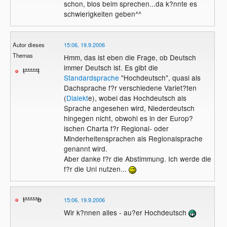
schon, blos beim sprechen...da k?nnte es
schwierigkeiten geben^^
Autor dieses
15:06, 19.9.2006
Themas
Hmm, das ist eben die Frage, ob Deutsch
immer Deutsch ist. Es gibt die
t*****t
Standardsprache
"Hochdeutsch", quasi als
Dachsprache f?r verschiedene Variet?ten
(
Dialekt
e), wobei das Hochdeutsch als
Sprache angesehen wird, Niederdeutsch
hingegen nicht, obwohl es in der Europ?
ischen Charta f?r Regional- oder
Minderheitensprachen als Regionalsprache
genannt wird.
Aber danke f?r die Abstimmung. Ich werde die
f?r die Uni nutzen...
t*****b
15:06, 19.9.2006
Wir k?nnen alles - au?er Hochdeutsch