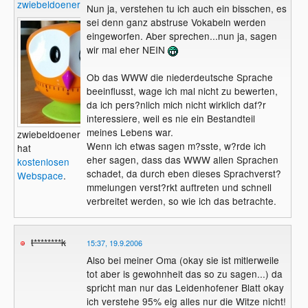
zwiebeldoener
Nun ja, verstehen tu ich auch ein bisschen, es
sei denn ganz abstruse Vokabeln werden
eingeworfen. Aber sprechen...nun ja, sagen
wir mal eher NEIN
Ob das WWW die niederdeutsche Sprache
beeinflusst, wage ich mal nicht zu bewerten,
da ich pers?nlich mich nicht wirklich daf?r
interessiere, weil es nie ein Bestandteil
meines Lebens war.
zwiebeldoener
Wenn ich etwas sagen m?sste, w?rde ich
hat
eher sagen, dass das WWW allen Sprachen
kostenlosen
schadet, da durch eben dieses Sprachverst?
Webspace
.
mmelungen verst?rkt auftreten und schnell
verbreitet werden, so wie ich das betrachte.
t********k
15:37, 19.9.2006
Also bei meiner Oma (okay sie ist mitlerweile
tot aber is gewohnheit das so zu sagen...) da
spricht man nur das Leidenhofener Blatt okay
ich verstehe 95% eig alles nur die Witze nicht!