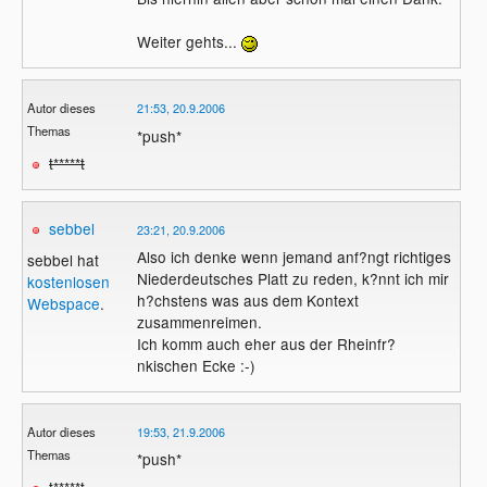
Weiter gehts...
Autor dieses
21:53, 20.9.2006
Themas
*push*
t*****t
sebbel
23:21, 20.9.2006
Also ich denke wenn jemand anf?ngt richtiges
sebbel hat
Niederdeutsches Platt zu reden, k?nnt ich mir
kostenlosen
h?chstens was aus dem Kontext
Webspace
.
zusammenreimen.
Ich komm auch eher aus der Rheinfr?
nkischen Ecke :-)
Autor dieses
19:53, 21.9.2006
Themas
*push*
t*****t