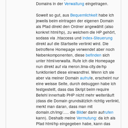
Domains in der
Verwaltung
eingetragen.
Soweit so gut, aus
Bequemlichkeit
habe ich
jeweils beim eintragen der eigenen Domain
als Pfad direkt den Ordner angewählt (also
konkret html/hp), zu welchem die HP gehört,
sodass via .htaccess und
index
-
Steuerung
direkt auf die Startseite verlinkt wird. Die
betroffene Homepage verwendet aber noch
Nebenkomponenten, diese
befinden
sich
unter html/verwalta. Rufe ich die Homepage
nun direkt auf via meron.lima-city.de/hp
funktioniert diese einwandfrei. Wenn ich sie
aber via meiner Domain
aufruf
e, erscheint nur
eine weisse Seite, durch debuggen habe ich
festgestellt, dass das Skript beim require
Befehl innerhalb PHP nicht mehr weiterläuft
(dass die Domain grundsätzlich richtig verlinkt,
merkt man daran, dass man mit
domain.ch/img/..... die
Bild
er darin auf
rufen
kann). Deshalb meine
Vermutung
: da ich als
Pfad html/hp eingegeben habe, kann das