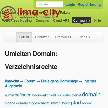
Login
Registrierung
kostenloser Webspace
Webhosting-Pakete
WordPress-Hosting
Domains
Cloud-VPS
Community
Hilfe
Forum
Benutzer
Promowall
Tutorials
Umleiten Domain:
Verzeichnisrechte
lima-city
→
Forum
→
Die eigene Homepage
→
Internet
Allgemein
domain
befinden
aufruf
bequemlichkeit
bild
datei
dienst
pfad
eigene domain
eingeschaltet switch
index
record