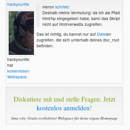
hackyourlife
meron
schrieb
:
Deshalb meine Vermutung: da ich als Pfad
html/hp eingegeben habe, kann das Skript
nicht auf html/verwalta zugreifen.
Das ist richtig, du kannst nur auf
Datei
en
zugreifen, die sich unterhalb deines doc_root
befinden.
hackyourlife
hat
kostenlosen
Webspace
.
Diskutiere mit und stelle Fragen: Jetzt
kostenlos anmelden
!
lima-city: Gratis werbefreier Webspace für deine eigene Homepage