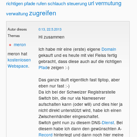
url
vermutung
richtigen pfade
rufen
schlauch
steuerung
zugreifen
verwaltung
Autor dieses
0:13, 22.5.2013
Themas
Hi zusammen
meron
Ich habe mir eine (erste) eigene
Domain
meron hat
gekauft und es heute mit viel Fleiss fertig
kostenlosen
gebracht, dass diese auch auf die richtigen
Webspace
.
Pfad
e zeigen :-)
Das ganze läuft eigentlich fast tiptop, aber
eben nur fast :-)
Da ich bei der Schweizer Registrarstelle
Switch bin, die nur via Nameserver
aufschalten kann (oder will) und dies hier ja
nicht direkt unterstützt wird, habe ich einen
Zwischenhändler eingeschaltet.
Switch geht nun zu diesem DNS-
Dienst
. Bei
diesem habe ich dann den gewünschten A-
Record
hinterlegt und dann noch hier meine