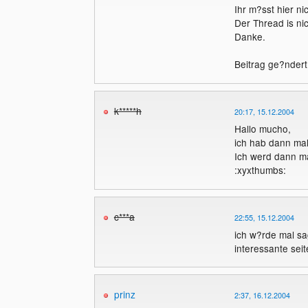
Ihr m?sst hier n
Der Thread is ni
Danke.
Beitrag ge?ndert
k*****h
20:17, 15.12.2004
Hallo mucho,
ich hab dann mal
Ich werd dann m
:xyxthumbs:
c***a
22:55, 15.12.2004
ich w?rde mal sa
interessante sei
prinz
2:37, 16.12.2004