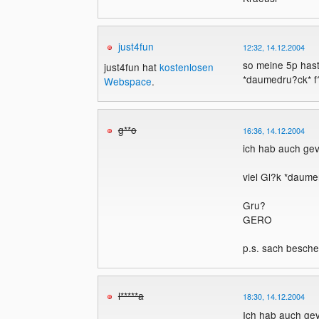
just4fun
12:32, 14.12.2004
so meine 5p has
just4fun hat
kostenlosen
*daumedru?ck* f?
Webspace
.
g**o
16:36, 14.12.2004
ich hab auch gevo
viel Gl?k *daume
Gru?
GERO
p.s. sach besche
l*****a
18:30, 14.12.2004
Ich hab auch gev