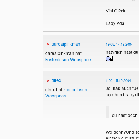
Viel Gl?ck
Lady Ada
darealpinkman
19:08, 14.12.2004
nat?rlich hast d
darealpinkman hat
kostenlosen Webspace
.
direx
1:00, 15.12.2004
Jo, hab auch fuer
direx hat
kostenlosen
:xyxthumbs::xyx
Webspace
.
du hast doch
Wo denn?Und selb
einfach gut ist!