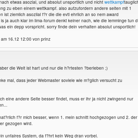
ach etwas asozial, und absolut unsportlich und nicht
wettkampf
tauglic
llung zu eben einem wettkampf. also aufzufordern andere seiten mit 1
 ist ziemlich asozilal f?r die die evtl ehrlich an so nem award
is ja auch klar im lima-forum denkt keiner nach, wie die lemminge tun d
s ein depp vorspricht. sorry finde dein verhalten absolut unsportlich!
 am 16.12 12:00 von prinz
aber die Welt ist hart und nur die h?rtesten ?berleben ;)
nke mal, dass jeder Webmaster soviele wie m?glich versucht zu
 eine andere Seite besser findet, muss er ihr ja nicht zwingend nur
n...
 nat?rlich f?r mich besser, wenn 1. mein schnitt hochgezogen und 2. der
er gezogen wird.
ein unfaires System, da f?hrt kein Weg dran vorbei.