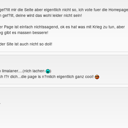
ef?llt mir die Seite aber eigentlich nicht so, ich vote fuer die Homepag
 gef?llt, deine wird das wohl leider nicht sein!
r Page ist einfach nichtssagend, ok es hat was mit Krieg zu tun, aber
eg gibt es massen bessere!
r Site ist auch nicht so doll!
n limaianer....(nich lachen
)
ch f?r dich...die page is n?mlich eigentlich ganz cool!
>