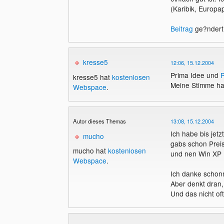
(Karibik, Europapa
Beitrag
ge?ndert 
kresse5
12:06, 15.12.2004
Prima Idee und
kresse5 hat
kostenlosen
Meine Stimme ha
Webspace
.
Autor dieses Themas
13:08, 15.12.2004
Ich habe bis jet
mucho
gabs schon Prei
mucho hat
kostenlosen
und nen Win XP Pr
Webspace
.
Ich danke schonm
Aber denkt dran
Und das nicht o