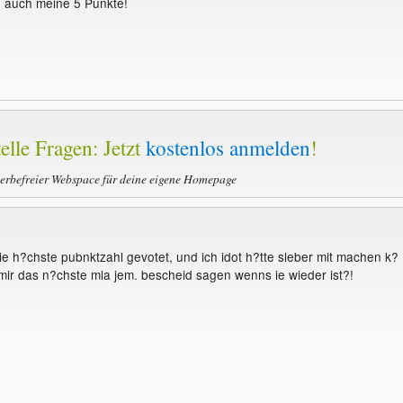
u auch meine 5 Punkte!
elle Fragen: Jetzt
kostenlos anmelden
!
werbefreier Webspace für deine eigene Homepage
die h?chste pubnktzahl gevotet, und ich idot h?tte sleber mit machen k?
mir das n?chste mla jem. bescheid sagen wenns ie wieder ist?!