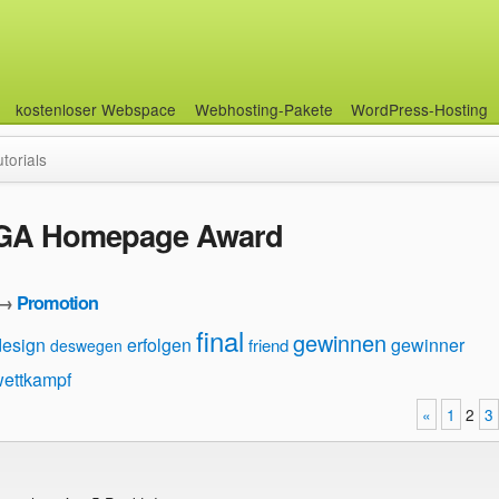
kostenloser Webspace
Webhosting-Pakete
WordPress-Hosting
utorials
GIGA Homepage Award
→
Promotion
final
gewinnen
design
erfolgen
gewinner
friend
deswegen
ettkampf
«
1
2
3