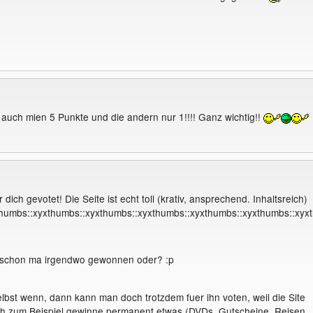
u auch mien 5 Punkte und die andern nur 1!!!! Ganz wichtig!!
 dich gevotet! Die Seite ist echt toll (krativ, ansprechend. Inhaltsreich)
thumbs::xyxthumbs::xyxthumbs::xyxthumbs::xyxthumbs::xyxthumbs::xyx
 schon ma irgendwo gewonnen oder? :p
st wenn, dann kann man doch trotzdem fuer ihn voten, weil die Site
 Ich zum Beispiel gewinne permanent etwas (DVDs, Gutscheine, Reisen