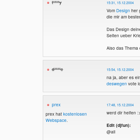
t****y
15:31, 15.12.2004
Vom
Design
her g
die mir am besten
Das Design deine
Seiten ueber Kri
Also das Thema de
d****e
15:54, 15.12.2004
na ja, aber es ei
deswegen
vote i
prex
17:48, 15.12.2004
werd dir helfen :
prex hat
kostenlosen
Webspace
.
Edit (djfun):
@all