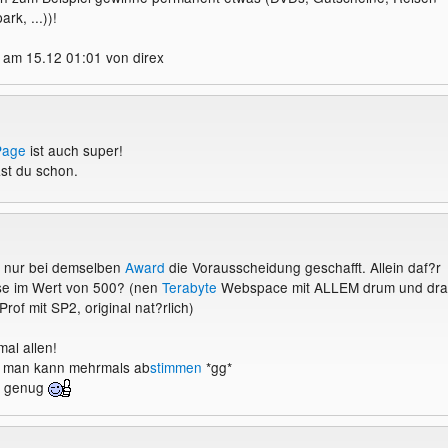
rk, ...))!
am 15.12 01:01 von direx
Page
ist auch super!
st du schon.
zt nur bei demselben
Award
die Vorausscheidung geschafft. Allein daf?r
se im Wert von 500? (nen
Terabyte
Webspace mit ALLEM drum und dr
of mit SP2, original nat?rlich)
al allen!
, man kann mehrmals ab
stimmen
*gg*
ft genug