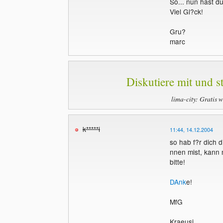
So... nun hast d
Viel Gl?ck!
Gru?
marc
Diskutiere mit und st
lima-city: Gratis 
k*****i
11:44, 14.12.2004
so hab f?r dich 
nnen mist, kann 
bitte!
DAnk
e!
MfG
Kraeusi