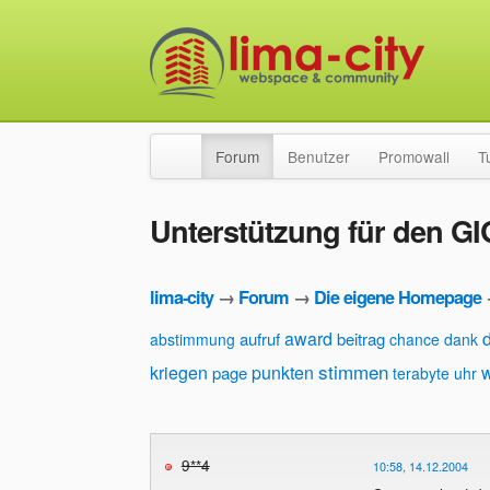
Forum
Benutzer
Promowall
T
Unterstützung für den 
lima-city
→
Forum
→
Die eigene Homepage
award
aufruf
beitrag
abstimmung
chance
dank
stimmen
kriegen
punkten
w
page
terabyte
uhr
9**4
10:58, 14.12.2004