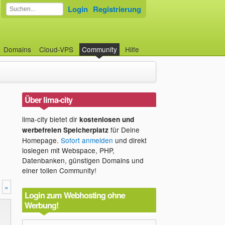
Login
Registrierung
Domains
Cloud-VPS
Community
Hilfe
Über lima-city
lima-city bietet dir
kostenlosen und
für Deine
werbefreien Speicherplatz
Homepage.
Sofort anmelden
und direkt
loslegen mit Webspace, PHP,
Datenbanken, günstigen Domains und
einer tollen Community!
»
Login zum Webhosting ohne
Werbung!