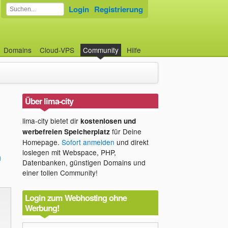
Login
Registrierung
Domains
Cloud-VPS
Community
Hilfe
Über lima-city
lima-city bietet dir
kostenlosen und
für Deine
werbefreien Speicherplatz
Homepage.
Sofort anmelden
und direkt
loslegen mit Webspace, PHP,
n
Datenbanken, günstigen Domains und
einer tollen Community!
Login zum Webhosting ohne
Werbung!