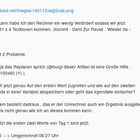
upload.net/images/140113/aqjl2uqk.png
nn habe ich den Rechner ein wenig Verändert sodass wir jetzt
31 x 4 Textboxen kommen. (Kommt - Geht Zur Pause - Wieder da -
f 2 Probleme.
t ja das Replacen sprich (@burgi dieser Artikel ist eine Große Hilfe ,
100x60 (Y) ).
h jetzt genau Auf den ersten Wert zugreifen und wie auf den zweiten
eils in einer Variabel abspeichern oder geht das irgendwie einfacher?
lem besteht dadraus , das er der Umrechner auch ein Ergebnis ausgeb
weis nicht genau wie ich an dieses kommen kann.
tzt die ersten zwei Werte von Tag 1 sind jetzt:
 ---> Umgerechnet 06:27 Uhr