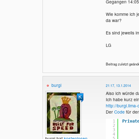
Gegangen 14:05 
Wie komme ich je
da war?
Es sind jeweils 
LG
Beitrag zuletzt geänd
burgi
21:17, 13.1.2014
Also ich würde d
Ich habe kurz ei
http://burgi.lima
Der
Code
für den
1
Privat
2
3
4
burgi hat
kostenlosen
5