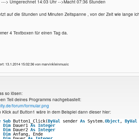
---> Umgerechnet 14:03 Uhr -->Macht 07:36 Stunden
tzt auf die Stunden und Minuten Zeitspanne , von der Zeit wie lange ic
immer 4 Textboxen für einen Tag da.
ert: 13.1.2014 15:02:36 von marvinkleinmusic
as so lösen:
nen Teil deines Programms nachgebastelt:
-city.de/forum/formular.png
 Klick auf Button1 wäre in dem Beispiel dann dieser hier:
e
Sub
Button1_Click(
ByVal
sender 
As
System.
Object
, 
ByVal
Dim
Dauer1 
As
Integer
Dim
Dauer2 
As
Integer
Dim
Anfang, Ende
Dim
Dauer 
As
Integer