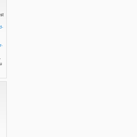
st
d-
r-
.
du