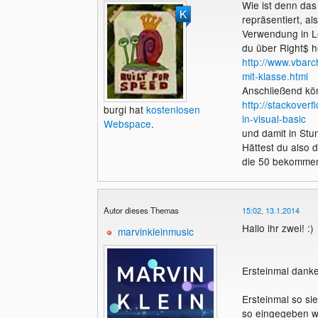
Wie ist denn da
repräsentiert, a
Verwendung in Le
du über Right$ 
http://www.vbarc
mit-klasse.html
Anschließend kön
http://stackover
burgi hat
kostenlosen
in-visual-basic
Webspace
.
und damit in Stu
Hättest du also 
die 50 bekommen
Autor dieses Themas
15:02, 13.1.2014
Hallo ihr zwei! :)
marvinkleinmusic
Ersteinmal danke 
Ersteinmal so si
so eingegeben w