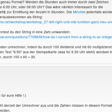
s genau Format? Werden die Stunden auch immer durch zwei Zeichen
lso 6:00 Uhr, oder 06:00 Uhr? Das wäre nämlich interessant für die
ft$ zur Ermittlung der Anzahl in Stunden. DIe
Minute
n jedenfalls würde
herausbekommen als String:
hiv.net/workshop/workshop_27-left-right-und-mid-funktion-ganz-neu-un
ntest du den String in eine Zahl umwandeln:
flow.com/questions/7708838/how-do-i-convert-from-a-string-to-an-intege
nden umrechnen, indem du durch 100 dividierst und mit 60 mutliplizierst
den Text "6:50" aus der Stempelkarte (was für 6:30 Uhr steht) würdest 
, durch 100 x 60 = 30.
für eure Hilfe !:)
eht derzeit der Umrechner aus und die Zahlen müssen in diesem Format
erden.