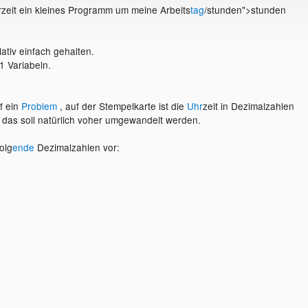
erzeit ein kleines Programm um meine Arbeits
tag
/stunden">stunden
lativ einfach gehalten.
1 Variabeln.
f ein
Problem
, auf der Stempelkarte ist die
Uhr
zeit in Dezimalzahlen
das soll natürlich voher umgewandelt werden.
olg
ende
Dezimalzahlen vor: