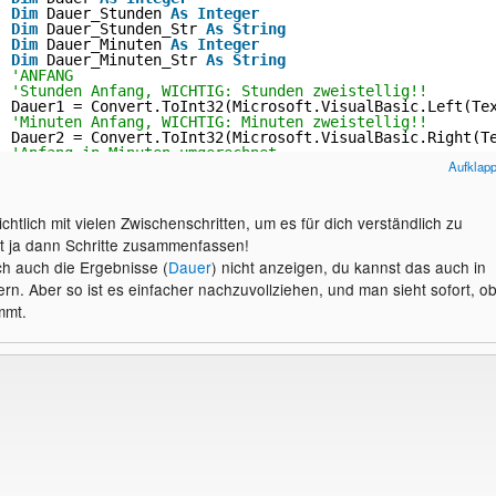
Dim
Dauer_Stunden 
As
Integer
Dim
Dauer_Stunden_Str 
As
String
Dim
Dauer_Minuten 
As
Integer
Dim
Dauer_Minuten_Str 
As
String
'ANFANG
'Stunden Anfang, WICHTIG: Stunden zweistellig!!
Dauer1 = Convert.ToInt32(Microsoft.VisualBasic.Left(Te
'Minuten Anfang, WICHTIG: Minuten zweistellig!!
Dauer2 = Convert.ToInt32(Microsoft.VisualBasic.Right(T
'Anfang in Minuten umgerechnet
Aufklap
'Annahme ist, dass die Minuten in Dezimal angegeben si
Anfang = Dauer1 * 60 + Dauer2 / 100 * 60
'ENDE
'Stunden Anfang, WICHTIG: Stunden zweistellig!!
chtlich mit vielen Zwischenschritten, um es für dich verständlich zu
Dauer1 = Convert.ToInt32(Microsoft.VisualBasic.Left(Te
t ja dann Schritte zusammenfassen!
'Minuten Anfang, WICHTIG: Minuten zweistellig!!
Dauer2 = Convert.ToInt32(Microsoft.VisualBasic.Right(T
ch auch die Ergebnisse (
Dauer
) nicht anzeigen, du kannst das auch in
'Ende in Minuten umgerechnet
rn. Aber so ist es einfacher nachzuvollziehen, und man sieht sofort, o
'Annahme ist, dass die Minuten in Dezimal angegeben si
Ende = Dauer1 * 60 + Dauer2 / 100 * 60
mmt.
'Dauer vormittag in Minuten
Dauer = Ende - Anfang
Dauer_Stunden = Dauer \ 60 
'ganzzahlige Division
If
Dauer_Stunden < 10 
Then
Dauer_Stunden_Str = 
"0"
& Convert.ToString(Dauer_S
Else
Dauer_Stunden_Str = Convert.ToString(Dauer_Stunden
End
If
Dauer_Minuten = Dauer - Dauer_Stunden * 60
If
Dauer_Minuten < 10 
Then
Dauer_Minuten_Str = 
"0"
& Convert.ToString(Dauer_M
Else