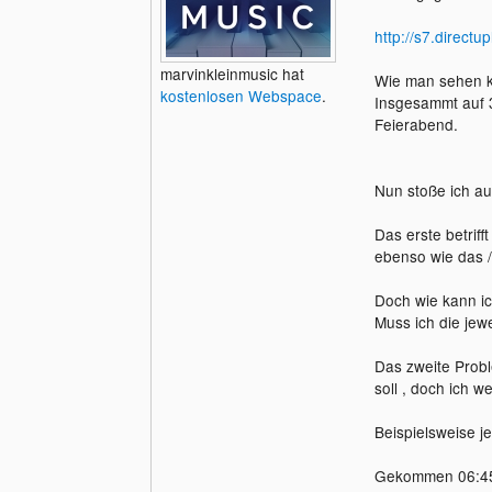
http://s7.direct
marvinkleinmusic hat
Wie man sehen ka
kostenlosen Webspace
.
Insgesammt auf 
Feierabend.
Nun stoße ich au
Das erste betriff
ebenso wie das /
Doch wie kann ic
Muss ich die jew
Das zweite Prob
soll , doch ich 
Beispielsweise je
Gekommen 06:45