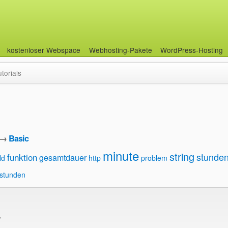
kostenloser Webspace
Webhosting-Pakete
WordPress-Hosting
utorials
→
Basic
minute
string
stunde
funktion
gesamtdauer
ld
http
problem
 stunden
,