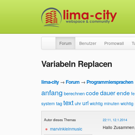
Forum
Benutzer
Promowall
T
Variabeln Replacen
lima-city
→
Forum
→
Programmiersprachen
anfang
dauer
code
ende
berechnen
fe
text
url
tag
uhr
system
wichtig minuten
wichtig
Autor dieses Themas
22:11, 12.1.2014
Hallo Zusammen
marvinkleinmusic