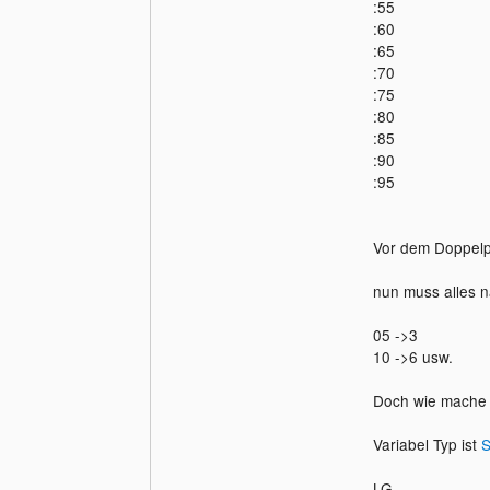
:55
:60
:65
:70
:75
:80
:85
:90
:95
Vor dem Doppelpu
nun muss alles 
05 ->3
10 ->6 usw.
Doch wie mache i
Variabel Typ ist
S
LG