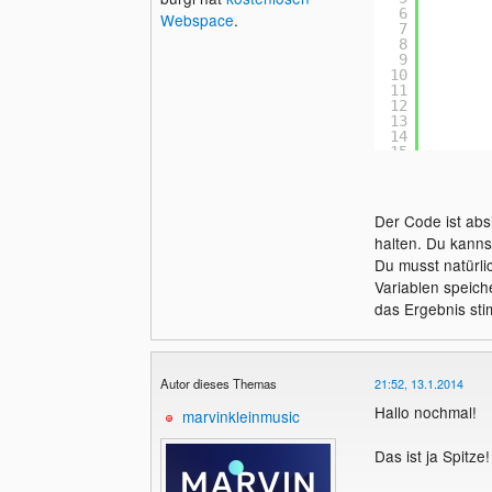
6
Webspace
.
7
8
9
10
11
12
13
14
15
16
17
18
19
Der Code ist absi
20
halten. Du kanns
21
22
Du musst natürli
23
Variablen speiche
24
25
das Ergebnis sti
26
27
28
29
30
Autor dieses Themas
21:52, 13.1.2014
31
Hallo nochmal!
32
marvinkleinmusic
33
34
Das ist ja Spitze!
35
36
37