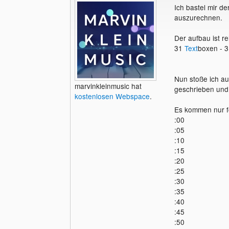
Ich bastel mir d
auszurechnen.
Der aufbau ist re
31
Text
boxen - 3
Nun stoße ich au
marvinkleinmusic hat
geschrieben und 
kostenlosen Webspace
.
Es kommen nur f
:00
:05
:10
:15
:20
:25
:30
:35
:40
:45
:50