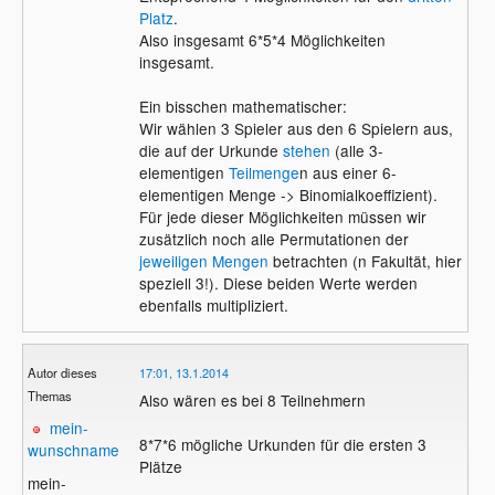
Platz
.
Also insgesamt 6*5*4 Möglichkeiten
insgesamt.
Ein bisschen mathematischer:
Wir wählen 3 Spieler aus den 6 Spielern aus,
die auf der Urkunde
stehen
(alle 3-
elementigen
Teilmenge
n aus einer 6-
elementigen Menge -> Binomialkoeffizient).
Für jede dieser Möglichkeiten müssen wir
zusätzlich noch alle Permutationen der
jeweiligen Mengen
betrachten (n Fakultät, hier
speziell 3!). Diese beiden Werte werden
ebenfalls multipliziert.
Autor dieses
17:01, 13.1.2014
Themas
Also wären es bei 8 Teilnehmern
mein-
8*7*6 mögliche Urkunden für die ersten 3
wunschname
Plätze
mein-