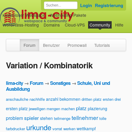
Login
Registrierung
kostenloser Webspace
Webhosting-Pakete
WordPress-Hosting
Domains
Cloud-VPS
Community
Hilfe
Forum
Benutzer
Promowall
Tutorials
Variation / Kombinatorik
lima-city
→
Forum
→
Sonstiges
→
Schule, Uni und
Ausbildung
anzahl
bekommen
anschauliche nachhilfe
dritten platz
ersten drei
platz
ersten platz
plazierung
jeweiligen mengen
machen
teilnehmer
spieler
problem
stehen
teilmenge
tolle
urkunde
wettkampf
farbdrucker
vorrat
werken