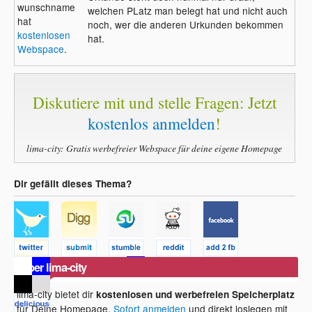
wunschname
welchen PLatz man belegt hat und nicht auch
hat
noch, wer die anderen Urkunden bekommen
kostenlosen
hat.
Webspace
.
Diskutiere mit und stelle Fragen: Jetzt
kostenlos anmelden
!
lima-city: Gratis werbefreier Webspace für deine eigene Homepage
Dir gefällt dieses Thema?
Über lima-city
lima-city bietet dir
kostenlosen und werbefreien Speicherplatz
für Deine Homepage.
Sofort anmelden
und direkt loslegen mit