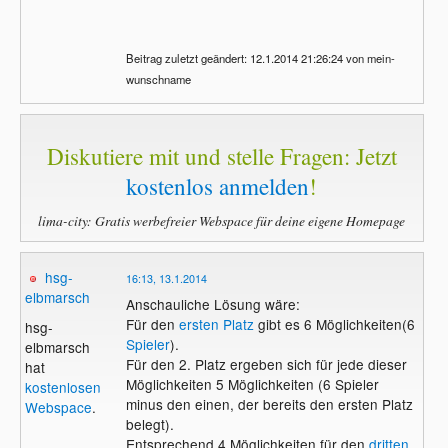
Beitrag zuletzt geändert: 12.1.2014 21:26:24 von mein-
wunschname
Diskutiere mit und stelle Fragen: Jetzt
kostenlos anmelden
!
lima-city: Gratis werbefreier Webspace für deine eigene Homepage
hsg-
16:13, 13.1.2014
elbmarsch
Anschauliche Lösung wäre:
Für den
ersten Platz
gibt es 6 Möglichkeiten(6
hsg-
Spieler
).
elbmarsch
Für den 2. Platz ergeben sich für jede dieser
hat
Möglichkeiten 5 Möglichkeiten (6 Spieler
kostenlosen
minus den einen, der bereits den ersten Platz
Webspace
.
belegt).
Entsprechend 4 Möglichkeiten für den
dritten