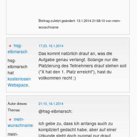
Beitrag zuletzt geändert: 13.1.2014 21:58:10 von mein-
wunschname
hsg-
17:23, 16.1.2014
elbmarsch
Das kommt natürlich drauf an, was die
Aufgabe genau verlangt. Solange nur die
hsg-
Platzierung des Teilnehmers drauf stehen soll
elbmarsch
("X hat den 1. Platz erreicht"), hast du
hat
vollkommen recht ;)
kostenlosen
Webspace
.
Autor dieses
21:10, 16.1.2014
Themas
@hsg-elbmarsch:
mein-
Ich gebe zu, dass ich anfangs auch zu
wunschname
kompliziert gedacht habe. aber auf einer
mein-
Urkunde steht doch nunmal nur drauf,