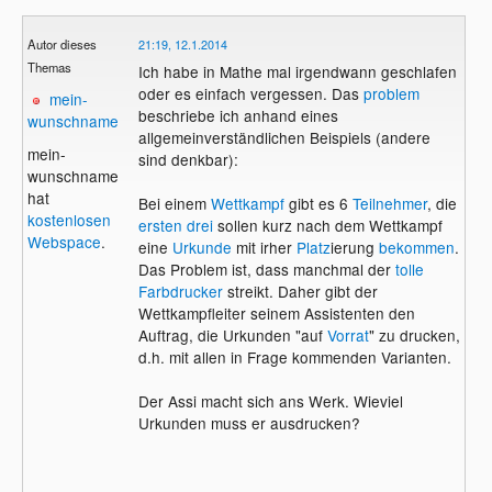
Autor dieses
21:19, 12.1.2014
Themas
Ich habe in Mathe mal irgendwann geschlafen
oder es einfach vergessen. Das
problem
mein-
beschriebe ich anhand eines
wunschname
allgemeinverständlichen Beispiels (andere
mein-
sind denkbar):
wunschname
hat
Bei einem
Wettkampf
gibt es 6
Teilnehmer
, die
kostenlosen
ersten drei
sollen kurz nach dem Wettkampf
Webspace
.
eine
Urkunde
mit irher
Platz
ierung
bekommen
.
Das Problem ist, dass manchmal der
tolle
Farbdrucker
streikt. Daher gibt der
Wettkampfleiter seinem Assistenten den
Auftrag, die Urkunden "auf
Vorrat
" zu drucken,
d.h. mit allen in Frage kommenden Varianten.
Der Assi macht sich ans Werk. Wieviel
Urkunden muss er ausdrucken?