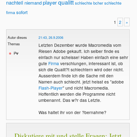
qualitt
player
nachteil
niemand
schlechte bcher
schlechte
sofort
firma
1
2
»
Autor dieses
21:43, 26.9.2006
Themas
Letzten Dezember wurde Macromedia vom
Riesen Adobe gekauft. Ich selber finde es
l*v
einfach nur scheisse! Haben einfach eine sehr
gute
Firma
verschlungen, interessant ist, ob
sich die Qualit?t schlechtern wird oder nicht.
Ausserdem finde ich die Sache mit den
Namen auch schlecht. jetzt heisst es "adobe
Flash
-
Player
" und nicht Macromedia.
Hoffentlich werden die Programme nicht
umbenannt. Das w?r das Letzte.
Was haltet ihr von der ?bernahme?
Diskutiere mit und stelle Fragen: Jetzt