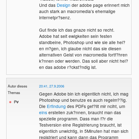
Und das
Design
der adobe page erinnert mich
auch stark an macromedia's ehemalige
internetpr?senz.
Gut finde ich das gnaze nicht so recht.
Adobe hat seit ewigkeiten sein festen
standbeine, Photoshop und wie sie alle hei?
en m?gen, ich glaube nicht das sie diesen
alternativen Geist von macromedia fortf?hren
k?nnen oder werden. Das soll aber nicht hei?
en das adobe r?ckst?ndig ist.
Autor dieses
20:41, 27.9.2006
Themas
Gegen Adobe bin ich eigentlich nicht, ich mag
Photoshop und benutze es auch regelm??ig.
l*v
Die
Erfindung
des PDFs gef?llt mir nciht, um
eins
erstellen zuk?nnen, braucht man das
spezielle programm. Dass man f?r die
Testversion eine Registrierung braucht, ist
eigentlich unwichtig, in 5Minuten hat man sich
registriert und kann dann das Programm