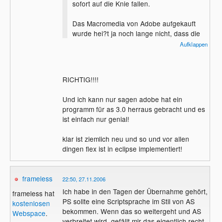
sofort auf die Knie fallen.
Das Macromedia von Adobe aufgekauft
wurde hei?t ja noch lange nicht, dass die
Leute, die fr?her f?r Macromedia an
Aufklappen
Projekten gearbeitet haben nicht auch
noch weiterarbeiten d?rfen...
RICHTIG!!!!
Und ich kann nur sagen adobe hat ein
programm für as 3.0 herraus gebracht und es
ist einfach nur genial!
klar ist ziemlich neu und so und vor allen
dingen flex ist in eclipse implementiert!
frameless
22:50, 27.11.2006
Ich habe in den Tagen der Übernahme gehört,
frameless hat
PS sollte eine Scriptsprache im Stil von AS
kostenlosen
bekommen. Wenn das so weitergeht und AS
Webspace
.
verbreitet wird, gefällt mir das eigentlich recht