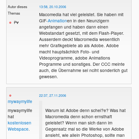
Autor dieses
13:58, 20.10.2006
Themas
Macomedia hat viel geleistet. Sie haben mit
GIF-
Animation
en in den Neunzigern
l*v
angefangen und haben dann einen
Webstandart gesetzt, mit dem Flash-Player.
Ausserdem deckt Macromedia wesentlich
mehr Grafikgebiete ab als Adobe. Adobe
macht hauptsächlich Foto- und
Videoprogramme, adobe Animations
Programme und sonstiges. Der CCC meinte
auch, die Übernahme sei nciht sonderlich gut
gewesen.
22:37, 27.11.2006
mywaymylife
Warum ist Adobe denn schei?e? Was hat
mywaymylife
Macromedia denn schon ernsthaft
hat
geleistet? Wenn man sich dann im
kostenlosen
Gegensatz mal so die Werke von Adobe
Webspace
.
ansieht, wie allein Photoshop, sollte man