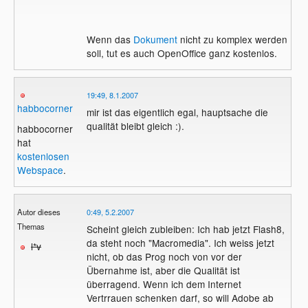
Wenn das
Dokument
nicht zu komplex werden
soll, tut es auch OpenOffice ganz kostenlos.
19:49, 8.1.2007
habbocorner
mir ist das eigentlich egal, hauptsache die
qualität bleibt gleich :).
habbocorner
hat
kostenlosen
Webspace
.
Autor dieses
0:49, 5.2.2007
Themas
Scheint gleich zubleiben: Ich hab jetzt Flash8,
da steht noch "Macromedia". Ich weiss jetzt
l*v
nicht, ob das Prog noch von vor der
Übernahme ist, aber die Qualität ist
überragend. Wenn ich dem Internet
Vertrrauen schenken darf, so will Adobe ab