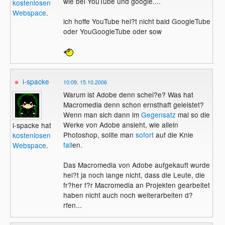
wie bei YouTube und google....
kostenlosen
Webspace
.
ich hoffe YouTube hei?t nicht bald GoogleTube
oder YouGoogleTube oder sow
i-spacke
10:09, 15.10.2006
Warum ist Adobe denn schei?e? Was hat
Macromedia denn schon ernsthaft geleistet?
Wenn man sich dann im
Gegensatz
mal so die
Werke von Adobe ansieht, wie allein
i-spacke hat
Photoshop, sollte man
sofort
auf die Knie
kostenlosen
fall
en.
Webspace
.
Das Macromedia von Adobe aufgekauft wurde
hei?t ja noch lange nicht, dass die Leute, die
fr?her f?r Macromedia an Projekten gearbeitet
haben nicht auch noch weiterarbeiten d?
rfen...