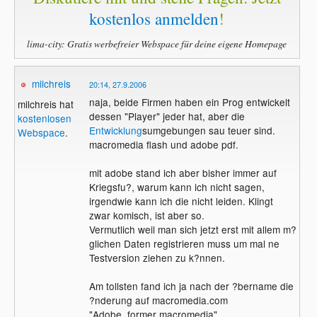
kostenlos anmelden
!
lima-city: Gratis werbefreier Webspace für deine eigene Homepage
milchreis
20:14, 27.9.2006
naja, beide Firmen haben ein Prog entwickelt
milchreis hat
dessen "Player" jeder hat, aber die
kostenlosen
Entwicklung
sumgebungen sau teuer sind.
Webspace
.
macromedia flash und adobe pdf.
mit adobe stand ich aber bisher immer auf
Kriegsfu?, warum kann ich nicht sagen,
irgendwie kann ich die nicht leiden. Klingt
zwar komisch, ist aber so.
Vermutlich weil man sich jetzt erst mit allem m?
glichen Daten registrieren muss um mal ne
Testversion ziehen zu k?nnen.
Am tollsten fand ich ja nach der ?bername die
?nderung auf macromedia.com
"Adobe, former macromedia"