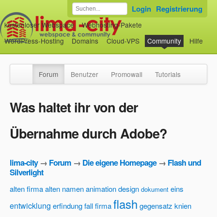
Login
Registrierung
kostenloser Webspace
Webhosting-Pakete
WordPress-Hosting
Domains
Cloud-VPS
Community
Hilfe
Forum
Benutzer
Promowall
Tutorials
Was haltet ihr von der
Übernahme durch Adobe?
lima-city
→
Forum
→
Die eigene Homepage
→
Flash und
Silverlight
alten firma
alten namen
animation
design
eins
dokument
flash
entwicklung
erfindung
fall
firma
gegensatz
knien