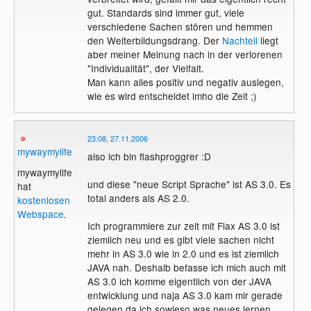
gut. Standards sind immer gut, viele
verschiedene Sachen stören und hemmen
den Weiterbildungsdrang. Der
Nachteil
liegt
aber meiner Meinung nach in der verlorenen
"Individualität", der Vielfalt.
Man kann alles positiv und negativ auslegen,
wie es wird entscheidet imho die Zeit ;)
23:08, 27.11.2006
mywaymylife
also ich bin flashproggrer :D
mywaymylife
und diese "neue Script Sprache" ist AS 3.0. Es
hat
total anders als AS 2.0.
kostenlosen
Webspace
.
Ich programmiere zur zeit mit Flax AS 3.0 ist
ziemlich neu und es gibt viele sachen nicht
mehr in AS 3.0 wie in 2.0 und es ist ziemlich
JAVA nah. Deshalb befasse ich mich auch mit
AS 3.0 ich komme eigentlich von der JAVA
entwicklung und naja AS 3.0 kam mir gerade
gelegen da ich sowieso was neues lernen