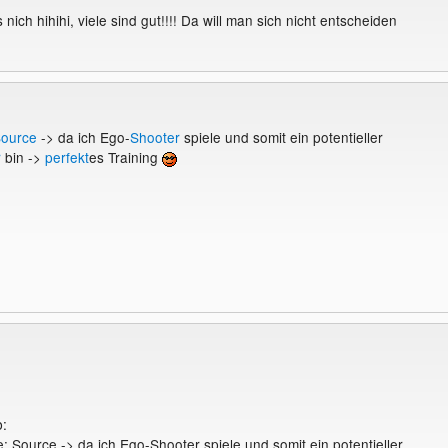
s nich hihihi, viele sind gut!!!! Da will man sich nicht entscheiden
ource
-> da ich Ego-
Shooter
spiele und somit ein potentieller
r
bin ->
perfekt
es Training
b:
e: Source -> da ich Ego-Shooter spiele und somit ein potentieller