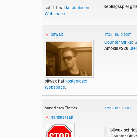
lieblingsspiel gib
sebi11 hat
kostenlosen
Webspace
.
bitwax
17:21, 19.10.2007
Counter
Strike
:
S
Amokl&#228;
ufe
bitwax hat
kostenlosen
Webspace
.
Autor dieses Themas
17:28, 19.10.2007
hamstersaft
bitwax schrie
Counter Strik