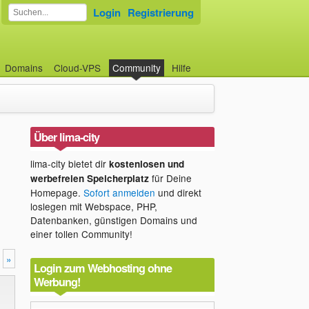
Login
Registrierung
Domains
Cloud-VPS
Community
Hilfe
Über lima-city
lima-city bietet dir
kostenlosen und
für Deine
werbefreien Speicherplatz
Homepage.
Sofort anmelden
und direkt
loslegen mit Webspace, PHP,
Datenbanken, günstigen Domains und
einer tollen Community!
»
Login zum Webhosting ohne
Werbung!