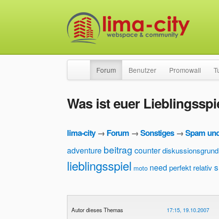
Forum
Benutzer
Promowall
T
Was ist euer Lieblingsspi
lima-city
→
Forum
→
Sonstiges
→
Spam und
beitrag
adventure
counter
diskussionsgrund
lieblingsspiel
s
need
perfekt
relativ
moto
Autor dieses Themas
17:15, 19.10.2007