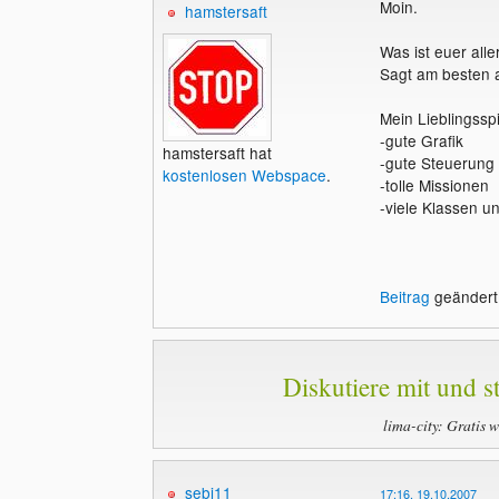
Moin.
hamstersaft
Was ist euer alle
Sagt am besten 
Mein Lieblingsspi
-gute Grafik
hamstersaft hat
-gute Steuerung
kostenlosen Webspace
.
-tolle Missionen
-viele Klassen u
Beitrag
geändert:
Diskutiere mit und st
lima-city: Gratis 
sebi11
17:16, 19.10.2007