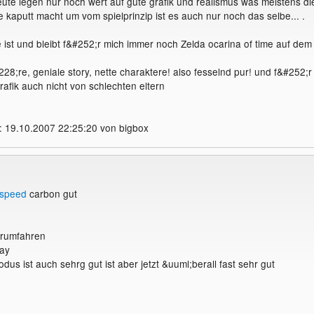
eute legen nur noch wert auf gute grafik und realismus was meistens di
kaputt macht um vom spielprinzip ist es auch nur noch das selbe... .
 ist und bleibt f&#252;r mich immer noch Zelda ocarina of time auf dem
28;re, geniale story, nette charaktere! also fesselnd pur! und f&#252;r
rafik auch nicht von schlechten eltern
: 19.10.2007 22:25:20 von bigbox
speed
carbon gut
t rumfahren
ay
odus ist auch sehrg gut ist aber jetzt &uuml;berall fast sehr gut