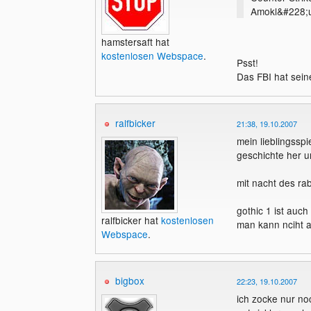
Amokl&#228;uf
hamstersaft hat
kostenlosen Webspace
.
Psst!
Das FBI hat sei
ralfbicker
21:38, 19.10.2007
mein lieblingsspi
geschichte her 
mit nacht des ra
gothic 1 ist auch 
ralfbicker hat
kostenlosen
man kann nciht a
Webspace
.
bigbox
22:23, 19.10.2007
ich zocke nur n