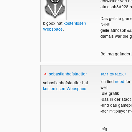
entwickler von h
atmosph&#228;re 
Das geilste game
bigbox hat
kostenlosen
N64!!
Webspace
.
geile atmosph&#2
damals war die g
Beitrag geändert
sebastianhofstaetter
10:11, 20.10.2007
ich find
need
for
sebastianhofstaetter hat
weil
kostenlosen Webspace
.
-die grafik
-das in der stad
-und das gamepl
-der mltiplayer m
mfg