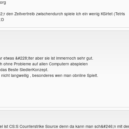
org
;r den Zeitvertreib zwischendurch spiele ich ein wenig KSirtet (Tetris
 :D
ar etwas &#228;lter aber sie ist immernoch sehr gut.
ch ohne Probleme auf allen Computern abspielen
 das Beste SiedlerKonzept.
 nicht langweilig , besonderes wen man obnline Spielt.
piel ist CS:S Counterstrike Source denn da kann man sch&#246;n mit de