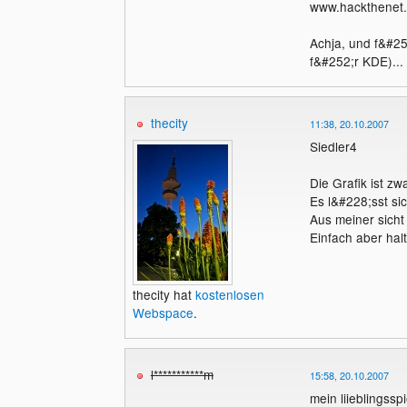
www.hackthenet.
Achja, und f&#252
f&#252;r KDE)...
thecity
11:38, 20.10.2007
Siedler4
Die Grafik ist zw
Es l&#228;sst si
Aus meiner sicht
Einfach aber halt
thecity hat
kostenlosen
Webspace
.
l***********m
15:58, 20.10.2007
mein liieblingss