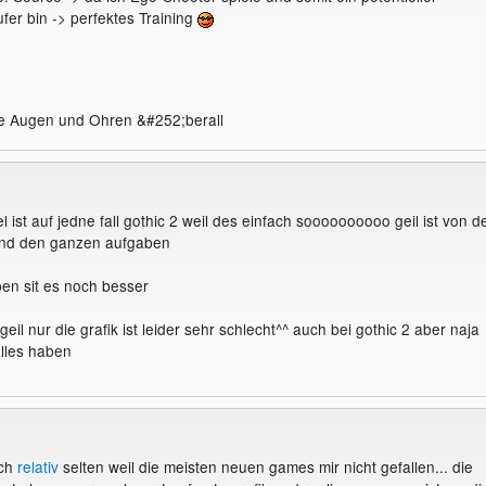
er bin -> perfektes Training
ne Augen und Ohren &#252;berall
el ist auf jedne fall gothic 2 weil des einfach soooooooooo geil ist von d
und den ganzen aufgaben
ben sit es noch besser
geil nur die grafik ist leider sehr schlecht^^ auch bei gothic 2 aber naja
lles haben
och
relativ
selten weil die meisten neuen games mir nicht gefallen... die