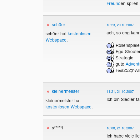
Freund
en spilen
sch0er
16:23, 20.10.2007
ach, so eng kann
sch0er hat
kostenlosen
Webspace
.
Rollenspiele
Ego-Shoote
Strategie
gute
Advent
F&#252;r-Al
kleinermeister
11:21, 21.10.2007
Ich bin Siedler f
kleinermeister hat
kostenlosen Webspace
.
s*****i
16:08, 21.10.2007
Ich habe viele li