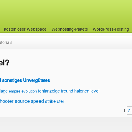
kostenloser Webspace
Webhosting-Pakete
WordPress-Hosting
utorials
el?
 sonstiges Unvergütetes
lage
fehlanzeige
freund
halonen
level
empire
evolution
hooter
source
speed
strike
ufer
1
2