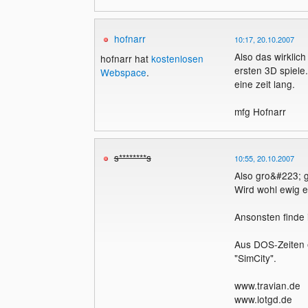
hofnarr
10:17, 20.10.2007
Also das wirklich
hofnarr hat
kostenlosen
ersten 3D spiele
Webspace
.
eine zeit lang.
mfg Hofnarr
s********s
10:55, 20.10.2007
Also gro&#223; g
Wird wohl ewig e
Ansonsten finde 
Aus DOS-Zeiten e
"SimCity".
www.travian.de
www.lotgd.de