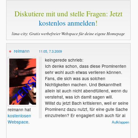
Diskutiere mit und stelle Fragen: Jetzt
kostenlos anmelden
!
lima-city: Gratis werbefreier Webspace für deine eigene Homepage
reimann
11:05, 7.3.2009
keingerede schrieb:
Ich denke schon, dass diese Prominenten
sehr wohl auch etwas verlieren können.
Fans, die sich was aus solchen
Nichtigkeiten machen. Und Bekanntheit
allein ist auch nicht abendfüllend, wenn du
verstehst, was ich damit sagen will.
Willst du jetzt Bach kritisieren, weil er seine
Prominenz dazu nutzt, für eine gute Sache
reimann hat
einzutreten? Er engagiert sich auch für ai
kostenlosen
und PETA, ich denke, du tust diesen
Webspace
.
Aufklappen
Leute
n Unrecht, wenn du meinst, dass sie
bei solchen Dinge aus reinem Eigennutzen