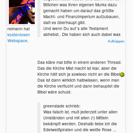
Bißchen was ihren eigenen Murks dazu
gemacht haben um darauf das größte
Macht- und Finanzimperium aufzubauen,
daß es überhaupt gibt.
Und wenn Du auf´s alte Testament
reimann hat
abhebst.. Die haben sich auch dabei was
kostenlosen
gedacht, als die was von koscherem
Webspace
.
Aufklappen
Fleisch in die Thora geschrieben haben,
also fang schon mal an Deine
Essgewohnheiten um zu stellen.
Das kläre mal bitte in einem anderen Thread.
Das die Kirche Mist macht ist klar, aber die
Kirche hält sich ja sowieso nicht an die Bibel
Das ist dann wirklich halbwissen, wenn man
die Kirche verflucht und dann behauptet die
Bibel wäre schuld.
greenslade schrieb:
Was falsch ist, muß jederzeit unter allen
Umständen und mit allen (!) Mitteln
bekämpft werden. Deshalb liebe ich die
Edelweißpiraten und die weiße Rose ...