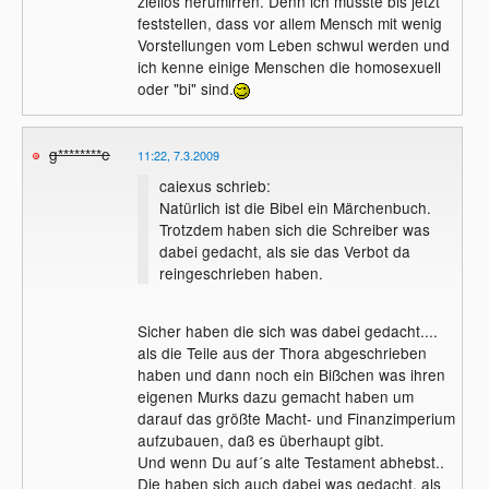
ziellos herumirren. Denn ich musste bis jetzt
feststellen, dass vor allem Mensch mit wenig
Vorstellungen vom Leben schwul werden und
ich kenne einige Menschen die homosexuell
oder "bi" sind.
g********e
11:22, 7.3.2009
caiexus schrieb:
Natürlich ist die Bibel ein Märchenbuch.
Trotzdem haben sich die Schreiber was
dabei gedacht, als sie das Verbot da
reingeschrieben haben.
Sicher haben die sich was dabei gedacht....
als die Teile aus der Thora abgeschrieben
haben und dann noch ein Bißchen was ihren
eigenen Murks dazu gemacht haben um
darauf das größte Macht- und Finanzimperium
aufzubauen, daß es überhaupt gibt.
Und wenn Du auf´s alte Testament abhebst..
Die haben sich auch dabei was gedacht, als