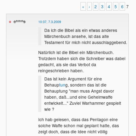
«
‹
2
3
4
5
6
7
c*****s
10:37, 7.3.2009
Da ich die Bibel als ein etwas anderes
Märchenbuch ansehe, ist das alte
Testament für mich nicht ausschlaggebend.
Natürlich ist die Bibel ein Märchenbuch.
Trotzdem haben sich die Schreiber was dabei
gedacht, als sie das Verbot da
reingeschrieben haben.
Das ist kein Argument für eine
Behaup
tun
g, sondern das ist die
Behauptung "man muss Angst davor
haben, daß...und eine Geheimwaffe
entwickelt..." Zuviel Warhammer gespielt
wie ?
Ich hab gelesen, dass das Pentagon eine
solche Waffe schon mal geplant hatte, das
zeigt doch, dass die Idee nicht völlig