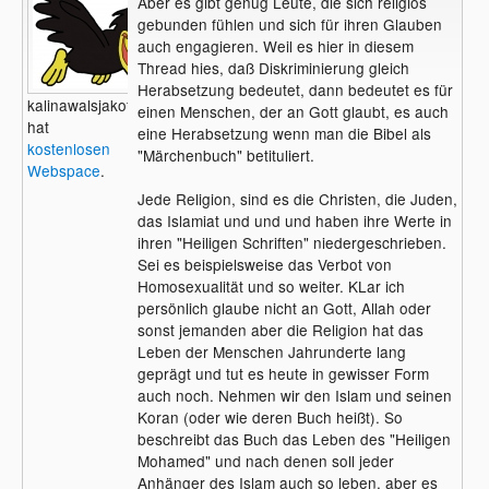
Aber es gibt genug Leute, die sich religiös
gebunden fühlen und sich für ihren Glauben
auch engagieren. Weil es hier in diesem
Thread hies, daß Diskriminierung gleich
Herabsetzung bedeutet, dann bedeutet es für
kalinawalsjakoff
einen Menschen, der an Gott glaubt, es auch
hat
eine Herabsetzung wenn man die Bibel als
kostenlosen
"Märchenbuch" betituliert.
Webspace
.
Jede Religion, sind es die Christen, die Juden,
das Islamiat und und und haben ihre Werte in
ihren "Heiligen Schriften" niedergeschrieben.
Sei es beispielsweise das Verbot von
Homosexualität und so weiter. KLar ich
persönlich glaube nicht an Gott, Allah oder
sonst jemanden aber die Religion hat das
Leben der Menschen Jahrunderte lang
geprägt und tut es heute in gewisser Form
auch noch. Nehmen wir den Islam und seinen
Koran (oder wie deren Buch heißt). So
beschreibt das Buch das Leben des "Heiligen
Mohamed" und nach denen soll jeder
Anhänger des Islam auch so leben, aber es