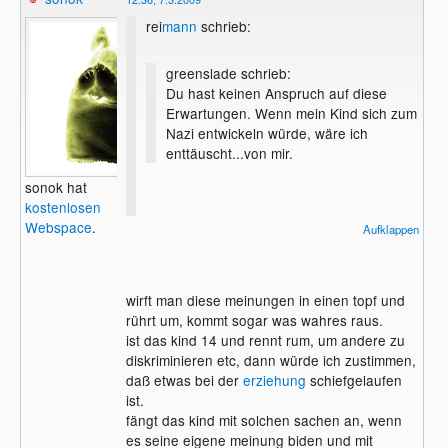
rei
mann
schrieb:
greenslade schrieb:
Du hast keinen Anspruch auf diese
Erwartungen. Wenn mein Kind sich zum
Nazi entwickeln würde, wäre ich
enttäuscht...von mir.
sonok hat
kostenlosen
Soso, einmal sagst du man muss das Kind
Webspace
.
Aufklappen
in allem unterstützen und dann wenn es
sch**** baut sich selbst die Schuld geben.
Kinder sind keine Engel und machen
wirft man diese meinungen in einen topf und
Fehler, die sie selbst zu verantworten
rührt um, kommt sogar was wahres raus.
haben. Eltern können lediglich versuchen
ist das kind 14 und rennt rum, um andere zu
sie auf den richtigen Weg zu bringen.
diskriminieren etc, dann würde ich zustimmen,
daß etwas bei der
erziehung
schiefgelaufen
ist.
fängt das kind mit solchen sachen an, wenn
es seine eigene meinung biden und mit