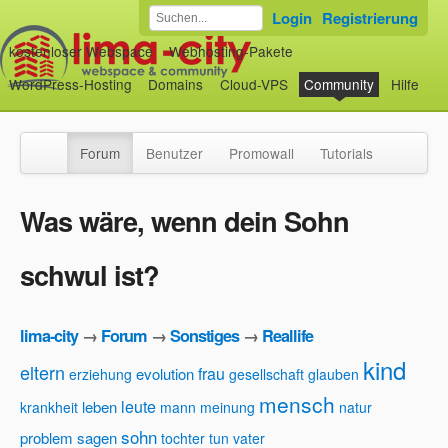
Login
Registrierung
kostenloser Webspace
Webhosting-Pakete
WordPress-Hosting
Domains
Cloud-VPS
Community
Hilfe
Forum
Benutzer
Promowall
Tutorials
Was wäre, wenn dein Sohn
schwul ist?
lima-city
→
Forum
→
Sonstiges
→
Reallife
kind
eltern
frau
evolution
erziehung
gesellschaft
glauben
mensch
leute
leben
krankheit
mann
meinung
natur
sohn
problem
sagen
tochter
tun
vater